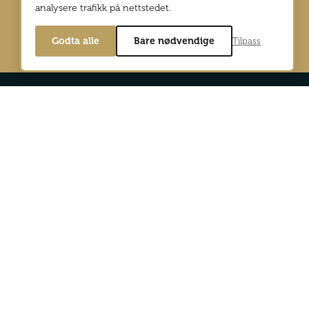
analysere trafikk på nettstedet.
Godta alle
Bare nødvendige
Tilpass
Min side
Digitalutgaver
d Reiselyst
Bli abonnent
og personvernpolicy
Annonser