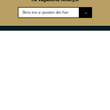
→
Konkurranser
Om oss
Testreiser
Om Vagabon
Konkurranser
Våre vilkår 
Presse
Kontakt oss