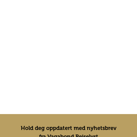
Hold deg oppdatert med nyhetsbrev
fra Vagabond Reiselyst