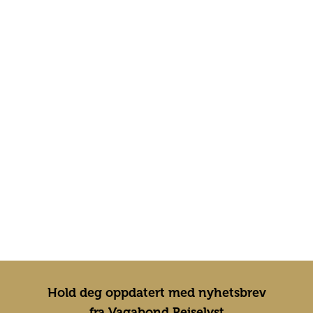
Hold deg oppdatert med nyhetsbrev
fra Vagabond Reiselyst