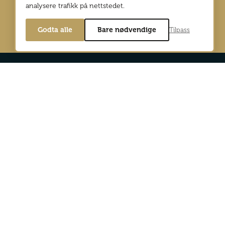
analysere trafikk på nettstedet.
Godta alle
Bare nødvendige
Tilpass
Min side
Digitalutgaver
d Reiselyst
Bli abonnent
og personvernpolicy
Annonser