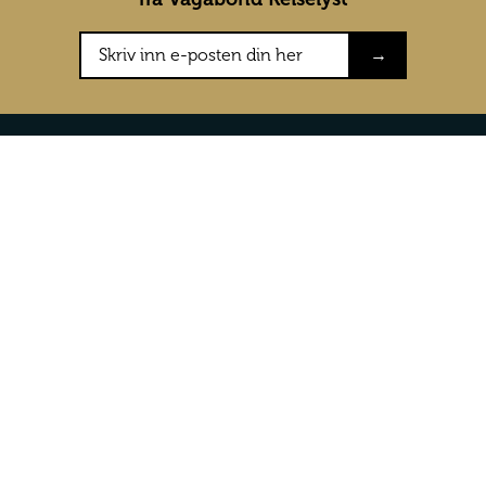
→
Konkurranser
Om oss
Testreiser
Om Vagabon
Konkurranser
Våre vilkår 
Presse
Kontakt oss