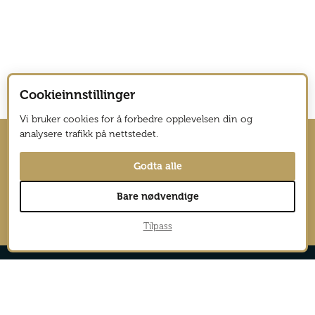
Cookieinnstillinger
Vi bruker cookies for å forbedre opplevelsen din og
analysere trafikk på nettstedet.
Hold deg oppdatert med nyhetsbrev
Godta alle
fra Vagabond Reiselyst
Bare nødvendige
→
Tilpass
Reportasjer
Aktiv
Nyheter