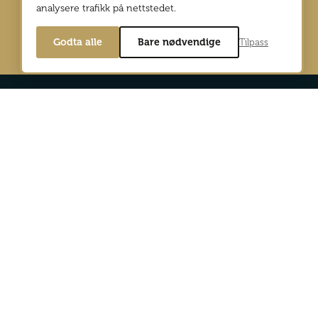
analysere trafikk på nettstedet.
Godta alle
Bare nødvendige
Tilpass
Min side
Digitalutgaver
d Reiselyst
Bli abonnent
og personvernpolicy
Annonser