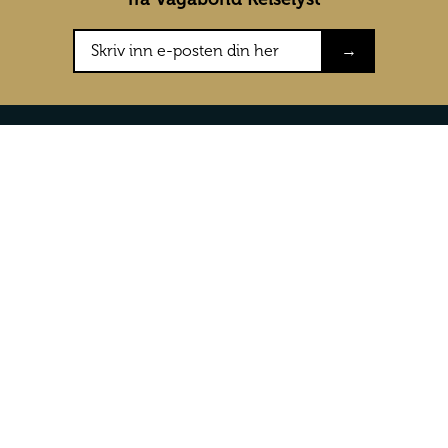
→
Konkurranser
Om oss
Testreiser
Om Vagabon
Konkurranser
Våre vilkår 
Presse
Kontakt oss