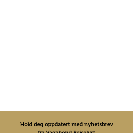
Hold deg oppdatert med nyhetsbrev
fra Vagabond Reiselyst