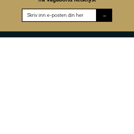
→
Konkurranser
Om oss
Testreiser
Om Vagabon
Konkurranser
Våre vilkår 
Presse
Kontakt oss