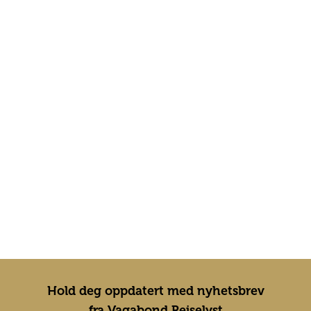
Hold deg oppdatert med nyhetsbrev
fra Vagabond Reiselyst