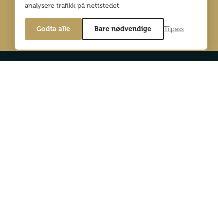
analysere trafikk på nettstedet.
Godta alle
Bare nødvendige
Tilpass
Min side
Digitalutgaver
d Reiselyst
Bli abonnent
og personvernpolicy
Annonser