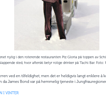
t nylig i den roterende restauranten Piz Gloria på toppen av Schilt
slappende sted, hvor afterski betyr rolige drinker på Tachi Bar. Foto
ren ved en tilfeldighet, men det er heldigvis langt enklere å
n da James Bond var på hemmelig tjeneste i Jungfrauregionen
 I VINTER