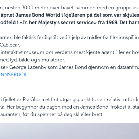
pen, nesten 3000 meter over havet, sammen med en gruppe asi
 åpnet James Bond World i kjelleren på det som var skjules
odfeld i «In her Majesty’s secret service» fra 1969. Det har
ten ble faktisk ferdigstilt ved hjelp av midler fra filminnspillin
Cablecar.
 interaktivt museum om verdens mest kjente agent. Her er h
med lyd, bilde og simulatorer.
ysse» George Lazenby som James Bond gjennom en dataanimas
 INNSBRUCK
 fjellet er Piz Gloria et fint utgangspunkt for en relativt utfor
ina. Her begynner du dagen med en James Bond-frokost til stad
ranten, før du spenner på deg ski eller brett.