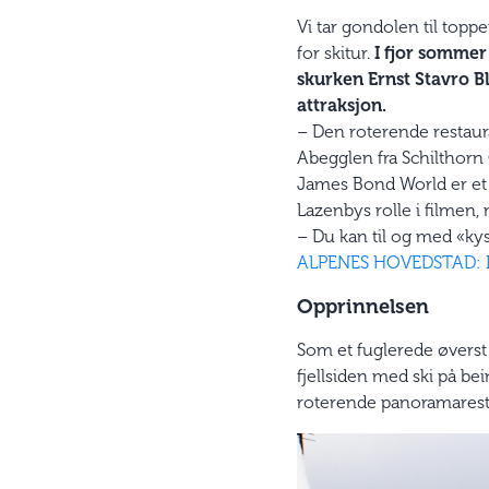
Vi tar gondolen til top
for skitur.
I fjor sommer
skurken Ernst Stavro Bl
attraksjon.
– Den roterende restauran
Abegglen fra Schilthorn 
James Bond World er et
Lazenbys rolle i filmen, 
– Du kan til og med «k
ALPENES HOVEDSTAD:
Opprinnelsen
Som et fuglerede øverst i
fjellsiden med ski på be
roterende panoramarestau