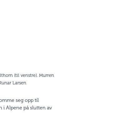
horn (til venstre). Murren
: Runar Larsen
 komme seg opp til
 i Alpene på slutten av