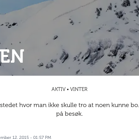
KEN
AKTIV • VINTER
r stedet hvor man ikke skulle tro at noen kunne b
på besøk.
ember 12, 2015 - 01:57 PM