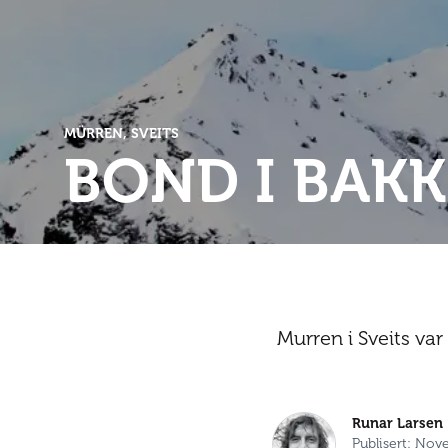
MÜRREN, SVEITS
BOND I BAK
Murren i Sveits va
Runar Larsen
Publisert: Nov