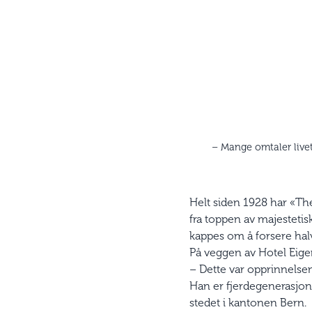
– Mange omtaler livet 
Helt siden 1928 har «The
fra toppen av majestetis
kappes om å forsere hal
På veggen av Hotel Eiger
– Dette var opprinnelsen 
Han er fjerdegenerasjons 
stedet i kantonen Bern.