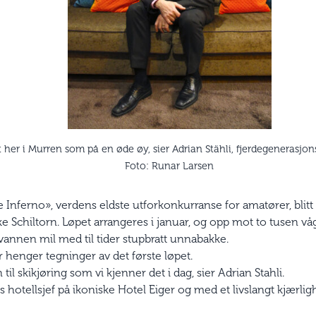
her i Murren som på en øde øy, sier Adrian Stähli, fjerdegenerasjons
Foto: Runar Larsen
 Inferno», verdens eldste utforkonkurranse for amatører, blitt
ke Schiltorn. Løpet arrangeres i januar, og opp mot to tusen vå
vannen mil med til tider stupbratt unnabakke.
 henger tegninger av det første løpet.
til skikjøring som vi kjenner det i dag, sier Adrian Stahli.
hotellsjef på ikoniske Hotel Eiger og med et livslangt kjærlighet