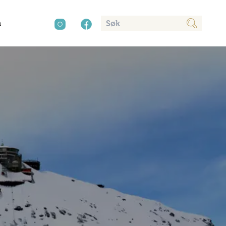
n
cy
aver
Kultur
Sør-Amerika
Presse
Mat og drikke
Annonsere
Natur
Trender
Vinter