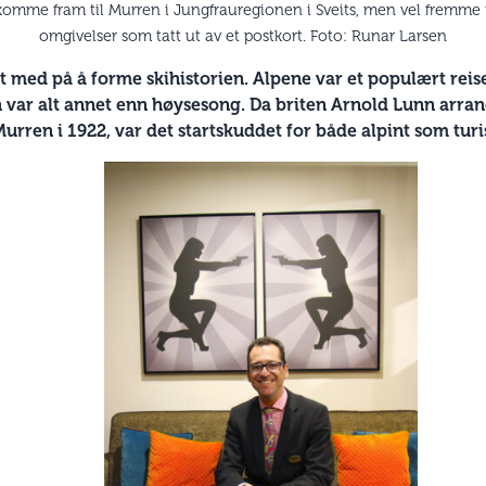
å komme fram til Murren i Jungfrauregionen i Sveits, men vel fremme
omgivelser som tatt ut av et postkort. Foto: Runar Larsen
t med på å forme skihistorien. Alpene var et populært reis
n var alt annet enn høysesong. Da briten Arnold Lunn arran
Murren i 1922, var det startskuddet for både alpint som tu