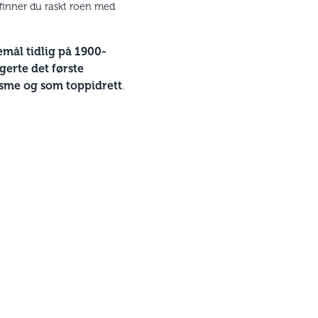
 finner du raskt roen med
emål tidlig på 1900-
gerte det første
risme og som toppidrett
.