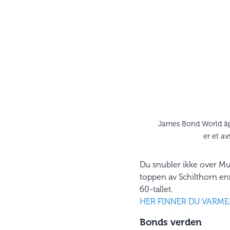
James Bond World åpne
er et av
Du snubler ikke over Mur
toppen av Schilthorn en
60-tallet.
HER FINNER DU VARMEN
Bonds verden