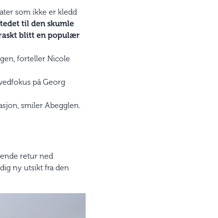
ater som ikke er kledd
tedet til den skumle
 raskt blitt en populær
gen, forteller Nicole
ovedfokus på Georg
jon, smiler Abegglen.
drende retur ned
ig ny utsikt fra den