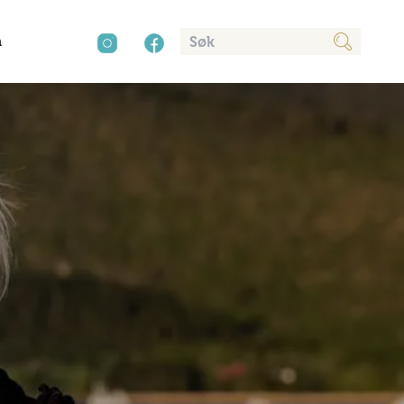
n
cy
aver
Kultur
Sør-Amerika
Presse
Mat og drikke
Annonsere
Natur
Trender
Vinter