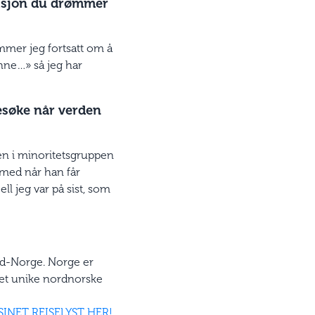
edisjon du drømmer
rømmer jeg fortsatt om å
nne…» så jeg har
besøke når verden
gen i minoritetsgruppen
e med når han får
ell jeg var på sist, som
ord-Norge. Norge er
 det unike nordnorske
INET REISELYST HER!