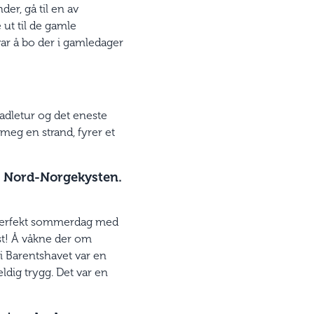
der, gå til en av
ut til de gamle
ar å bo der i gamledager
padletur og det eneste
 meg en strand, fyrer et
s Nord-Norgekysten.
n perfekt sommerdag med
ast! Å våkne der om
 Barentshavet var en
eldig trygg. Det var en