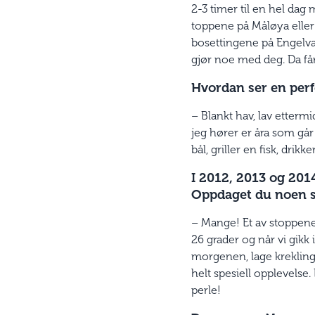
2-3 timer til en hel dag m
toppene på Måløya eller
bosettingene på Engelvæ
gjør noe med deg. Da få
Hvordan ser en pe
– Blankt hav, lav etterm
jeg hører er åra som går 
bål, griller en fisk, drikk
I 2012, 2013 og 201
Oppdaget du noen sk
– Mange! Et av stoppene
26 grader og når vi gikk
morgenen, lage krekling
helt spesiell opplevelse.
perle!