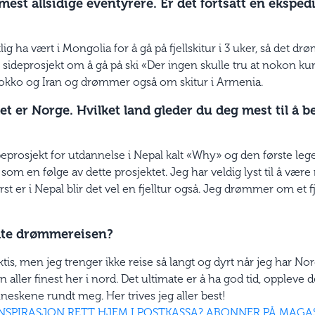
mest allsidige eventyrere. Er det fortsatt en eksp
lig ha vært i Mongolia for å gå på fjellskitur i 3 uker, så det d
 sideprosjekt om å gå på ski «Der ingen skulle tru at nokon ku
Marokko og Iran og drømmer også om skitur i Armenia.
et er Norge. Hvilket land gleder du deg mest til å 
peprosjekt for utdannelse i Nepal kalt «Why» og den første le
som en følge av dette prosjektet. Jeg har veldig lyst til å vær
rst er i Nepal blir det vel en fjelltur også. Jeg drømmer om et fj
ate drømmereisen?
tis, men jeg trenger ikke reise så langt og dyrt når jeg har N
n aller finest her i nord. Det ultimate er å ha god tid, oppleve
neskene rundt meg. Her trives jeg aller best!
SEINSPIRASJON RETT HJEM I POSTKASSA? ABONNER PÅ MAGAS