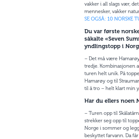
vakker i all slags vær, 
mennesker, vakker natur
SE OGSÅ: 10 NORSKE T
Du var første norsk
såkalte «Seven Summ
yndlingstopp i Nor
– Det må være Hamarøys
tredje. Kombinasjonen 
turen helt unik. På topp
Hamarøy og til Strauman 
til å tro – helt klart mi
Har du ellers noen 
– Turen opp til Skålatår
strekker seg opp til topp
Norge i sommer og legge 
beskyttet farvann. Da får