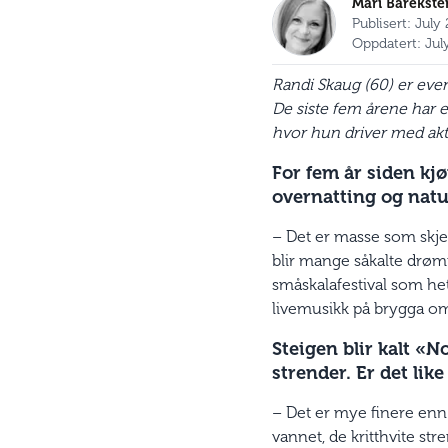
Mari Barekste
Publisert: July
Oppdatert: Jul
Randi Skaug (60) er even
De siste fem årene har e
hvor hun driver med akt
For fem år siden kj
overnatting og natu
– Det er masse som skje
blir mange såkalte drømm
småskalafestival som he
livemusikk på brygga o
Steigen blir kalt «N
strender. Er det like
– Det er mye finere enn 
vannet, de kritthvite st