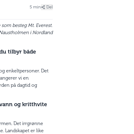
5 min
Del
e som besteg Mt. Everest.
ya Naustholmen i Nordland
du tilbyr både
og enkeltpersoner. Det
rangerer vi en
rden på dagtid og
 vann og kritthvite
 armen. Det irrgrønne
e. Landskapet er like