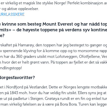
det er virkelig et magisk lite stykke Norge! Perfekt kombinasjon
 og aktive opplevelser.
URKLASSIKERE
e kvinne som besteg Mount Everest og har nådd top
its» – de høyeste toppene på verdens syv kontine
ge?
kaftet på Hamarøy, den toppen har jeg besteget to ganger 
av spennende klyving for å komme opp og to morsomme rappel
en har du 360 graders utsikt mot Lofotveggen, Ofotfjellene, Ve
hvor det er helt grønt vann. På toppen av fjellet er det så vakk
n yndlingstopp!
Norgesfavoritter?
net i Nordfjord på Vestlandet. Dette er Norges lengste motbakke
en på 1843 moh. hvor du har veldig fin utsikt. Ellers syns jeg a
ut på padletur i Steigen. Grøtøya rundt er en fin og enkel tu
 man virkelig følelsen av å være på Bora Bora. Turen kan legges 