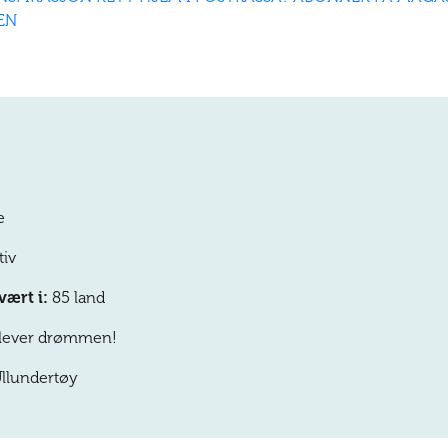
EN
e
iv
vært i:
85 land
lever drømmen!
llundertøy