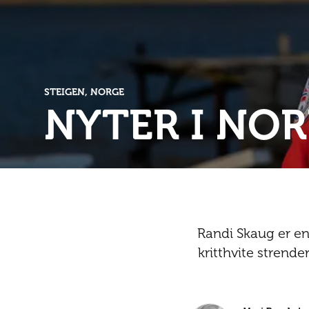
STEIGEN, NORGE
NYTER I NO
Randi Skaug er en
kritthvite strend