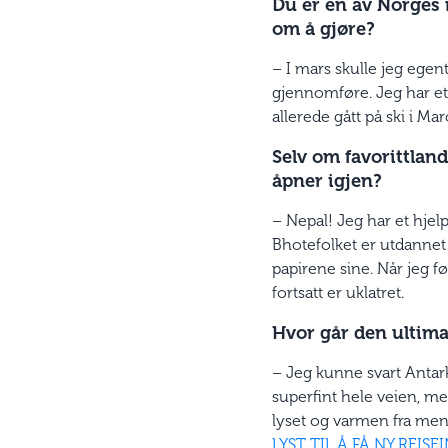
Du er en av Norges 
om å gjøre?
– I mars skulle jeg egent
gjennomføre. Jeg har et
allerede gått på ski i 
Selv om favorittland
åpner igjen?
– Nepal! Jeg har et hjel
Bhotefolket er utdannet 
papirene sine. Når jeg fø
fortsatt er uklatret.
Hvor går den ultim
– Jeg kunne svart Antark
superfint hele veien, me
lyset og varmen fra men
LYST TIL Å FÅ NY REI