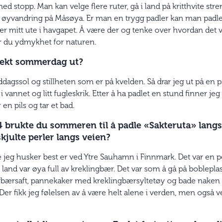
ed stopp. Man kan velge flere ruter, gå i land på kritthvite stren
 øyvandring på Måsøya. Er man en trygg padler kan man padle 
r mitt ute i havgapet. Å være der og tenke over hvordan det v
r du ydmykhet for naturen.
rfekt sommerdag ut?
iddagssol og stillheten som er på kvelden. Så drar jeg ut på en 
i vannet og litt fugleskrik. Etter å ha padlet en stund finner jeg
er en pils og tar et bad.
4 brukte du sommeren til å padle «Sakteruta» lang
julte perler langs veien?
 jeg husker best er ved Ytre Sauhamn i Finnmark. Det var e
 i land var øya full av kreklingbær. Det var som å gå på boblepl
bærsaft, pannekaker med kreklingbærsyltetøy og bade naken i
 Der fikk jeg følelsen av å være helt alene i verden, men også v