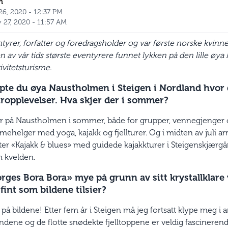
n
 26, 2020 - 12:37 PM
y 27, 2020 - 11:57 AM
tyrer, forfatter og foredragsholder og var første norske kvinn
n av vår tids største eventyrere funnet lykken på den lille ø
ivitetsturisme.
øpte du øya Naustholmen i Steigen i Nordland hvor 
ropplevelser. Hva skjer der i sommer?
r på Naustholmen i sommer, både for grupper, vennegjenger 
ehelger med yoga, kajakk og fjellturer. Og i midten av juli ar
ter «Kajakk & blues» med guidede kajakkturer i Steigenskjærgå
m kvelden.
orges Bora Bora» mye på grunn av sitt krystallklare
 fint som bildene tilsier?
på bildene! Etter fem år i Steigen må jeg fortsatt klype meg i
rendene og de flotte snødekte fjelltoppene er veldig fascinerend