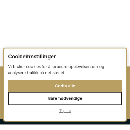
Cookieinnstillinger
Vi bruker cookies for å forbedre opplevelsen din og
analysere trafikk på nettstedet.
Hold deg oppdatert med nyhetsbrev
Godta alle
fra Vagabond Reiselyst
Bare nødvendige
→
Tilpass