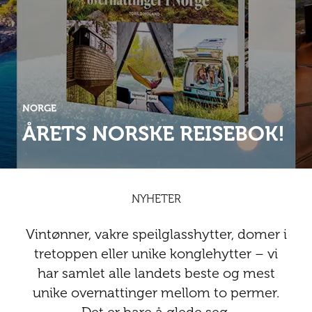
Abonnementsfordeler
Abonnementsfordeler
Nyheter
Safari
Kontakt
Kultur
Sol og bad
Sør-Amerika
Våre vilkår og personvernpolicy
Digitalutgaver
Mat og drikke
Presse
Spa og luksus
Storby
Natur
Annonsere
NORGE
Nyheter
ÅRETS NORSKE REISEBOK!
Kontakt
Trender
Vinter
Safari
Sol og bad
NYHETER
Spa og luksus
Vintønner, vakre speilglasshytter, domer i
Storby
tretoppen eller unike konglehytter – vi
har samlet alle landets beste og mest
Trender
unike overnattinger mellom to permer.
Vinter