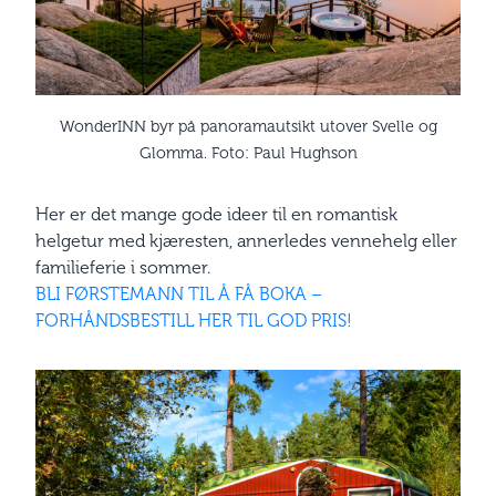
WonderINN byr på panoramautsikt utover Svelle og
Glomma. Foto: Paul Hughson
Her er det mange gode ideer til en romantisk
helgetur med kjæresten, annerledes vennehelg eller
familieferie i sommer.
BLI FØRSTEMANN TIL Å FÅ BOKA –
FORHÅNDSBESTILL HER TIL GOD PRIS!