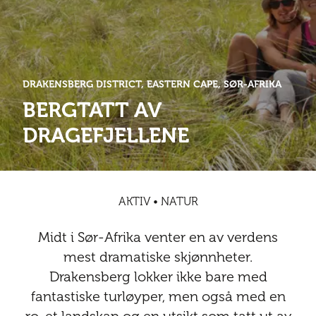
Abonnementsfordeler
Abonnementsfordeler
Nyheter
Safari
Kontakt
Kultur
Sol og bad
Sør-Amerika
Våre vilkår og personvernpolicy
Digitalutgaver
Mat og drikke
Presse
DRAKENSBERG DISTRICT, EASTERN CAPE, SØR-AFRIKA
Spa og luksus
Storby
Natur
Annonsere
BERGTATT AV
Nyheter
DRAGEFJELLENE
Kontakt
Trender
Vinter
Safari
Sol og bad
AKTIV • NATUR
Spa og luksus
Midt i Sør-Afrika venter en av verdens
Storby
mest dramatiske skjønnheter.
Drakensberg lokker ikke bare med
Trender
fantastiske turløyper, men også med en
Vinter