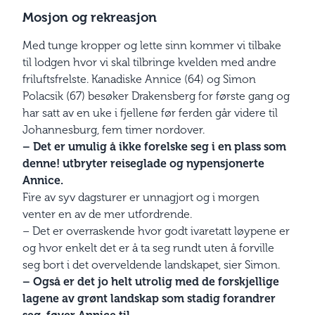
Mosjon og rekreasjon
Med tunge kropper og lette sinn kommer vi tilbake
til lodgen hvor vi skal tilbringe kvelden med andre
friluftsfrelste. Kanadiske Annice (64) og Simon
Polacsik (67) besøker Drakensberg for første gang og
har satt av en uke i fjellene før ferden går videre til
Johannesburg, fem timer nordover.
– Det er umulig å ikke forelske seg i en plass som
denne! utbryter reiseglade og nypensjonerte
Annice.
Fire av syv dagsturer er unnagjort og i morgen
venter en av de mer utfordrende.
– Det er overraskende hvor godt ivaretatt løypene er
og hvor enkelt det er å ta seg rundt uten å forville
seg bort i det overveldende landskapet, sier Simon.
– Også er det jo helt utrolig med de forskjellige
lagene av grønt landskap som stadig forandrer