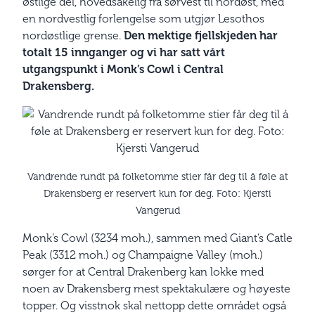
østlige del, hovedsakelig fra sørvest til nordøst, med
en nordvestlig forlengelse som utgjør Lesothos
nordøstlige grense.
Den mektige fjellskjeden har
totalt 15 innganger og vi har satt vårt
utgangspunkt i Monk’s Cowl i Central
Drakensberg.
Vandrende rundt på folketomme stier får deg til å føle at
Drakensberg er reservert kun for deg. Foto: Kjersti
Vangerud
Monk’s Cowl (3234 moh.), sammen med Giant’s Catle
Peak (3312 moh.) og Champaigne Valley (moh.)
sørger for at Central Drakenberg kan lokke med
noen av Drakensberg mest spektakulære og høyeste
topper. Og visstnok skal nettopp dette området også