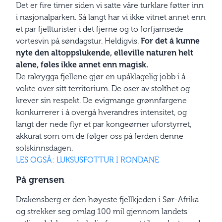
Det er fire timer siden vi satte våre turklare føtter inn
i nasjonalparken. Så langt har vi ikke vitnet annet enn
et par fjellturister i det fjerne og to forfjamsede
vortesvin på søndagstur. Heldigvis.
For det å kunne
nyte den altoppslukende, elleville naturen helt
alene, føles ikke annet enn magisk.
De rakrygga fjellene gjør en upåklagelig jobb i å
vokte over sitt territorium. De oser av stolthet og
krever sin respekt. De evigmange grønnfargene
konkurrerer i å overgå hverandres intensitet, og
langt der nede flyr et par kongeørner uforstyrret,
akkurat som om de følger oss på ferden denne
solskinnsdagen.
LES OGSÅ: LUKSUSFOTTUR I RONDANE
På grensen
Drakensberg er den høyeste fjellkjeden i Sør-Afrika
og strekker seg omlag 100 mil gjennom landets