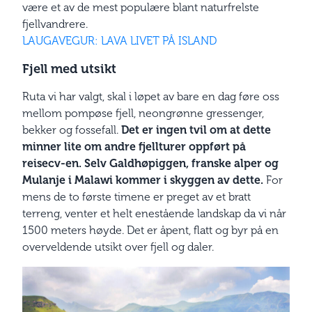
være et av de mest populære blant naturfrelste
fjellvandrere.
LAUGAVEGUR: LAVA LIVET PÅ ISLAND
Fjell med utsikt
Ruta vi har valgt, skal i løpet av bare en dag føre oss
mellom pompøse fjell, neongrønne gressenger,
bekker og fossefall.
Det er ingen tvil om at dette
minner lite om andre fjellturer oppført på
reisecv-en.
Selv Galdhøpiggen, franske alper og
Mulanje i Malawi kommer i skyggen av dette.
For
mens de to første timene er preget av et bratt
terreng, venter et helt enestående landskap da vi når
1500 meters høyde. Det er åpent, flatt og byr på en
overveldende utsikt over fjell og daler.