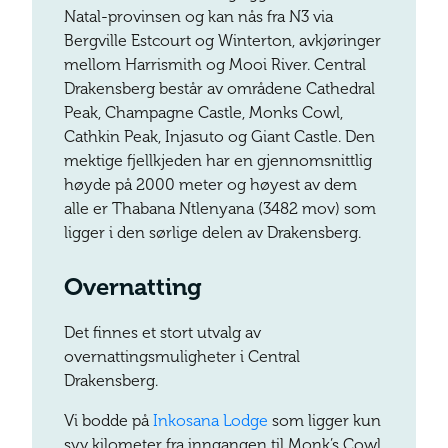
Natal-provinsen og kan nås fra N3 via
Bergville Estcourt og Winterton, avkjøringer
mellom Harrismith og Mooi River. Central
Drakensberg består av områdene Cathedral
Peak, Champagne Castle, Monks Cowl,
Cathkin Peak, Injasuto og Giant Castle. Den
mektige fjellkjeden har en gjennomsnittlig
høyde på 2000 meter og høyest av dem
alle er Thabana Ntlenyana (3482 mov) som
ligger i den sørlige delen av Drakensberg.
Overnatting
Det finnes et stort utvalg av
overnattingsmuligheter i Central
Drakensberg.
Vi bodde på
Inkosana Lodge
som ligger kun
syv kilometer fra inngangen til Monk’s Cowl.