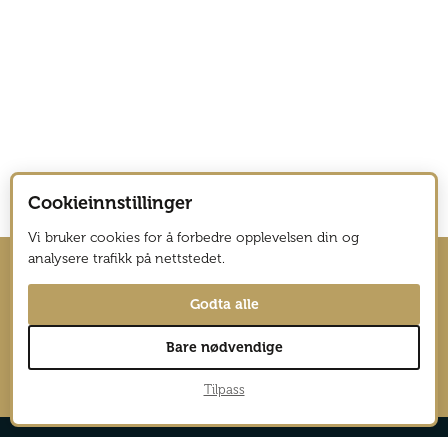
Cookieinnstillinger
Vi bruker cookies for å forbedre opplevelsen din og
analysere trafikk på nettstedet.
Hold deg oppdatert med nyhetsbrev
Godta alle
fra Vagabond Reiselyst
Bare nødvendige
→
Tilpass