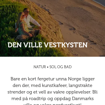
Abonnementsfordeler
Abonnementsfordeler
Nyheter
Safari
Kontakt
Kultur
Sol og bad
Sør-Amerika
Våre vilkår og personvernpolicy
Digitalutgaver
Mat og drikke
Presse
Spa og luksus
Storby
Natur
Annonsere
Nyheter
DEN VILLE VESTKYSTEN
Kontakt
Trender
Vinter
Safari
Sol og bad
NATUR • SOL OG BAD
Spa og luksus
Bare en kort fergetur unna Norge ligger
Storby
den der, med kunstkafeer, langstrakte
strender og et vell av vakre opplevelser. Bli
Trender
med på roadtrip og oppdag Danmarks
Vinter