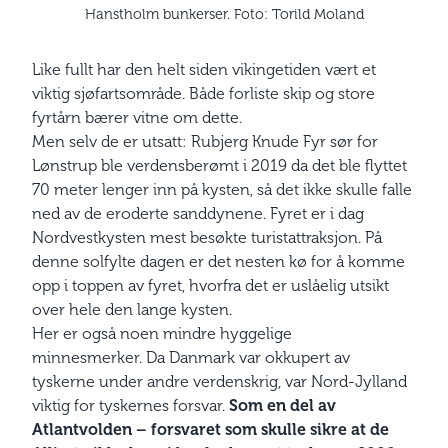
Hanstholm bunkerser. Foto: Torild Moland
Like fullt har den helt siden vikingetiden vært et
viktig sjøfartsområde. Både forliste skip og store
fyrtårn bærer vitne om dette.
Men selv de er utsatt: Rubjerg Knude Fyr sør for
Lønstrup ble verdensberømt i 2019 da det ble flyttet
70 meter lenger inn på kysten, så det ikke skulle falle
ned av de eroderte sanddynene. Fyret er i dag
Nordvestkysten mest besøkte turistattraksjon. På
denne solfylte dagen er det nesten kø for å komme
opp i toppen av fyret, hvorfra det er uslåelig utsikt
over hele den lange kysten.
Her er også noen mindre hyggelige
minnesmerker. Da Danmark var okkupert av
tyskerne under andre verdenskrig, var Nord-Jylland
viktig for tyskernes forsvar.
Som en del av
Atlantvolden – forsvaret som skulle sikre at de