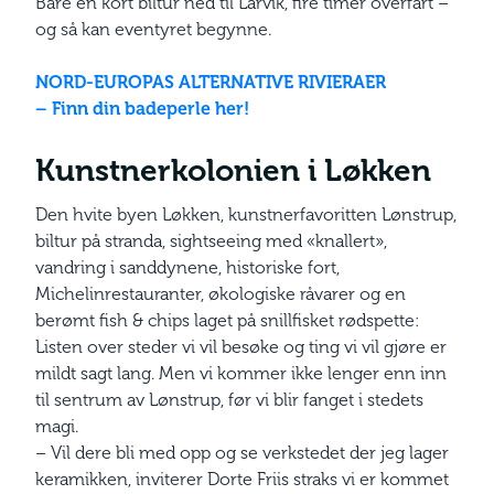
Bare en kort biltur ned til Larvik, fire timer overfart –
og så kan eventyret begynne.
NORD-EUROPAS ALTERNATIVE RIVIERAER
– Finn din badeperle her!
Kunstnerkolonien i Løkken
Den hvite byen Løkken, kunstnerfavoritten Lønstrup,
biltur på stranda, sightseeing med «knallert»,
vandring i sanddynene, historiske fort,
Michelinrestauranter, økologiske råvarer og en
berømt fish & chips laget på snillfisket rødspette:
Listen over steder vi vil besøke og ting vi vil gjøre er
mildt sagt lang. Men vi kommer ikke lenger enn inn
til sentrum av Lønstrup, før vi blir fanget i stedets
magi.
– Vil dere bli med opp og se verkstedet der jeg lager
keramikken, inviterer Dorte Friis straks vi er kommet