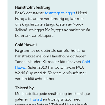
Hanstholm festning
Besøk det største
festningsanlegget
i Nord-
Europa fra andre verdenskrig og lær mer
om krigshistorien langs kysten av Nord-
Jylland. Anlegget ble bygget av nazistene da
Danmark var okkupert.
Cold Hawaii
På grunn av de optimale surfeforholdene
har strekket mellom Hanstholm og Agger
Tange inkludert Klitmøller fått tilnavnet
Cold
Hawaii
. Siden 2010 har Cold Hawaii PWA
World Cup med de 32 beste vindsurferne i
verden blitt avholdt her.
Thisted by
Med pastellfargede småhus og brosteinlagte
gater er
Thisted
en trivelig småby med
shopping og kafeer. I Thisted Lilleby kan du