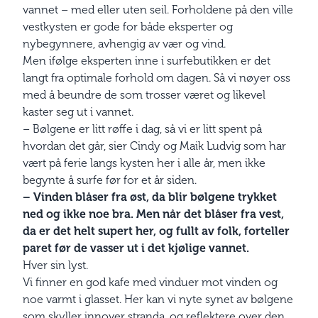
vannet – med eller uten seil. Forholdene på den ville
vestkysten er gode for både eksperter og
nybegynnere, avhengig av vær og vind.
Men ifølge eksperten inne i surfebutikken er det
langt fra optimale forhold om dagen. Så vi nøyer oss
med å beundre de som trosser været og likevel
kaster seg ut i vannet.
– Bølgene er litt røffe i dag, så vi er litt spent på
hvordan det går, sier Cindy og Maik Ludvig som har
vært på ferie langs kysten her i alle år, men ikke
begynte å surfe før for et år siden.
– Vinden blåser fra øst, da blir bølgene trykket
ned og ikke noe bra. Men når det blåser fra vest,
da er det helt supert her, og fullt av folk, forteller
paret før de vasser ut i det kjølige vannet.
Hver sin lyst.
Vi finner en god kafe med vinduer mot vinden og
noe varmt i glasset. Her kan vi nyte synet av bølgene
som skyller innover stranda, og reflektere over den