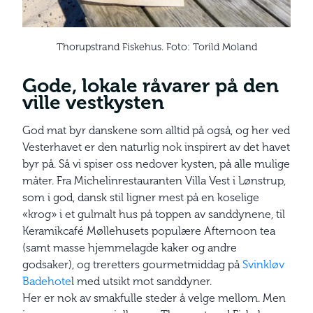
Thorupstrand Fiskehus. Foto: Torild Moland
Gode, lokale råvarer på den
ville vestkysten
God mat byr danskene som alltid på også, og her ved
Vesterhavet er den naturlig nok inspirert av det havet
byr på. Så vi spiser oss nedover kysten, på alle mulige
måter. Fra Michelinrestauranten Villa Vest i Lønstrup,
som i god, dansk stil ligner mest på en koselige
«krog» i et gulmalt hus på toppen av sanddynene, til
Keramikcafé Møllehusets populære Afternoon tea
(samt masse hjemmelagde kaker og andre
godsaker), og treretters gourmetmiddag på
Svinkløv
Badehote
l med utsikt mot sanddyner.
Her er nok av smakfulle steder å velge mellom. Men