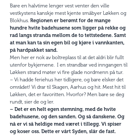
Bare en halvtime lenger vest venter den ville
vestkystens kanskje mest kjente småbyer Løkken og
Blokhus.
Regionen er berømt for de mange
hundre hvite badehusene som ligger på rekke og
rad langs stranda mellom de to tettstedene. Samt
at man kan ta sin egen bil og kjøre i vannkanten,
på hardpakket sand.
Men her er nok av boltreplass til at det aldri blir fullt
utenfor bykjernene. I en strandbar ved inngangen til
Løkken strand møter vi fire glade nordmenn på tur.
– Vi hadde feriehus her tidligere, og bare elsker det
området! Vi drar til Skagen, Aarhus og hit. Mest hit til
Løkken, det er favoritten. Hvorfor? Men bare se deg
rundt, sier de og ler.
– Det er en helt egen stemning, med de hvite
badehusene, og den sanden. Og så danskene. Og
nå er vi så heldige med været i tillegg. Vi spiser
og koser oss. Dette er vårt Syden, slår de fast.