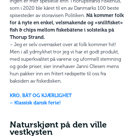
ingen er mer spesielle enn Thorupstrand Fiskehus,
som i 2020 ble kåret til en av Danmarks 100 beste
spisesteder av storavisen Politiken.
Nå kommer folk
for å nyte en enkel, velsmakende og «snillfisket»
fish & chips mellom fiskebåtene i solsteika på
Thorup Strand.
– Jeg er selv overrasket over at folk kommer hit!
Men i all ydmykhet tror jeg vi har et godt produkt,
med superkvalitet på varene og uformell stemning
og gode priser, sier innehaver Janni Olesen mens
hun pakker inn en fritert rødspette til oss fra
baksiden av fiskedisken.
KRO, BÅT OG KJÆRLIGHET
– Klassisk
dansk
ferie!
Naturskjønt på den ville
vestkysten