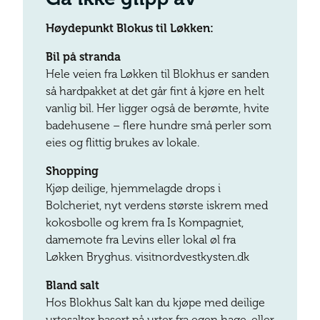
Høydepunkt Blokus til Løkken:
Bil på stranda
Hele veien fra Løkken til Blokhus er sanden
så hardpakket at det går fint å kjøre en helt
vanlig bil. Her ligger også de berømte, hvite
badehusene – flere hundre små perler som
eies og flittig brukes av lokale.
Shopping
Kjøp deilige, hjemmelagde drops i
Bolcheriet, nyt verdens største iskrem med
kokosbolle og krem fra Is Kompagniet,
damemote fra Levins eller lokal øl fra
Løkken Bryghus. visitnordvestkysten.dk
Bland salt
Hos Blokhus Salt kan du kjøpe med deilige
urtesalter basert på urter fra egen hage, eller