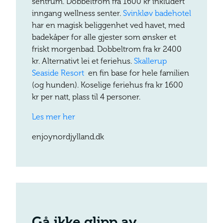
sentrum. Dobbeltrom fra 1600 kr inkludert
inngang wellness senter.
Svinkløv badehotel
har en magisk beliggenhet ved havet, med
badekåper for alle gjester som ønsker et
friskt morgenbad. Dobbeltrom fra kr 2400
kr. Alternativt lei et feriehus.
Skallerup
Seaside Resort
en fin base for hele familien
(og hunden). Koselige feriehus fra kr 1600
kr per natt, plass til 4 personer.
Les mer her
enjoynordjylland.dk
Gå ikke glipp av