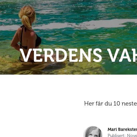
VERDENS VA
Her får du 10 nest
Mari Barekste
Publisert: Nov