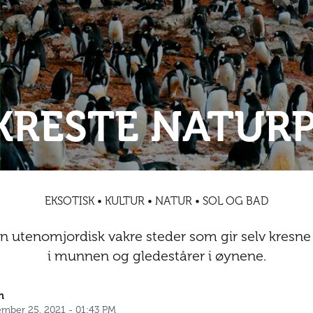
KRESTE NATUR
EKSOTISK • KULTUR • NATUR • SOL OG BAD
en utenomjordisk vakre steder som gir selv kresne
i munnen og gledestårer i øynene.
n
ember 25, 2021 - 01:43 PM