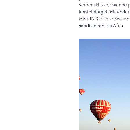
verdensklasse, vaiende p
konfettifarget fisk under
MER INFO: Four Seaso
sandbanken Piti A´au.