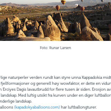
Foto: Runar Larsen
yrlige naturperler verden rundt kan styre unna Kappadokia midt 
e fjellformasjoner og generell høy wow­faktor, er dette en vidu
n Erciyes Dagis lavautbrudd for flere tusen år siden. Erosjon av
 landskap. Med luftig utsikt fra kurven under en diger luftballon
nderlige landskap.
alloons
(kapadokyaballoons.com)
har luftballongturer.