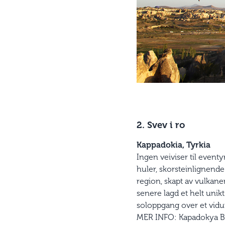
2. Svev i ro
Kappadokia, Tyrkia
Ingen veiviser til event
huler, skorstein­lignend
region, skapt av vulkane
senere lagd et helt unikt
soloppgang over et vidu
MER INFO: Kapadokya B