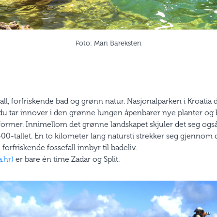
Foto: Mari Bareksten
all, forfriskende bad og grønn natur. Nasjonalparken i Kroatia
t du tar innover i den grønne lungen åpenbarer nye planter og 
ge former. Innimellom det grønne landskapet skjuler det seg ogs
 1400-tallet. En to kilometer lang natursti strekker seg gjenno
forfriskende fossefall innbyr til badeliv.
.hr)
er bare én time Zadar og Split.