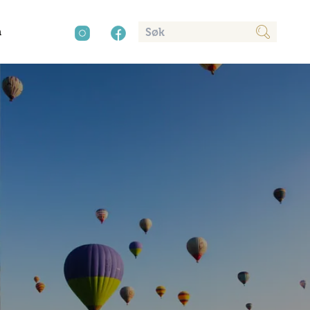
n
cy
aver
Kultur
Sør-Amerika
Presse
Mat og drikke
Annonsere
Natur
Trender
Vinter