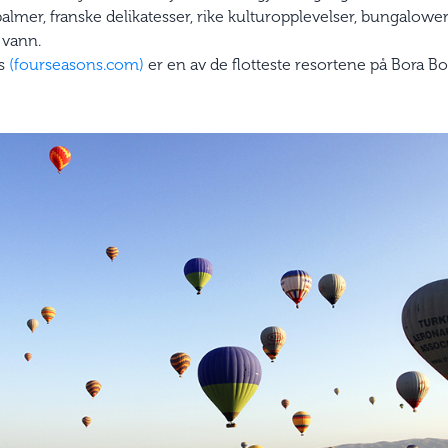
almer, franske delikatesser, rike kulturopplevelser, bungalower
 vann.
ns
(fourseasons.com)
er en av de flotteste resortene på Bora Bor