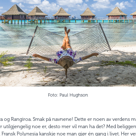
Foto: Paul Hughson
ava og Rangiroa. Smak på navnene! Dette er noen av verdens me
er utilgjengelig noe er, desto mer vil man ha det? Med beligge
il Fransk Polynesia kanskje noe man gjør én gang i livet. Her ve