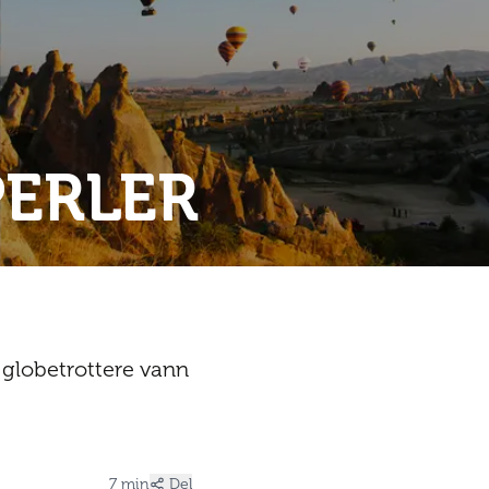
PERLER
 globetrottere vann
7 min
Del