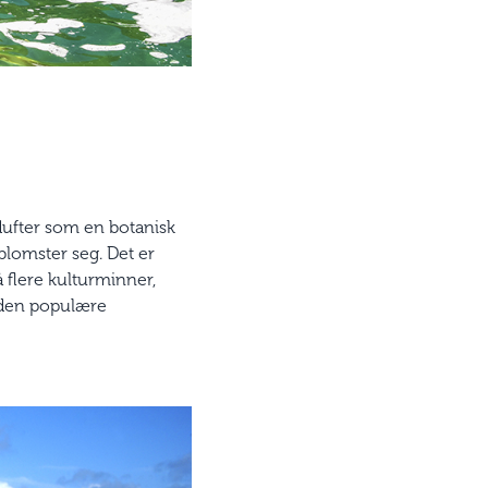
 dufter som en botanisk
blomster seg. Det er
å flere kulturminner,
m den populære