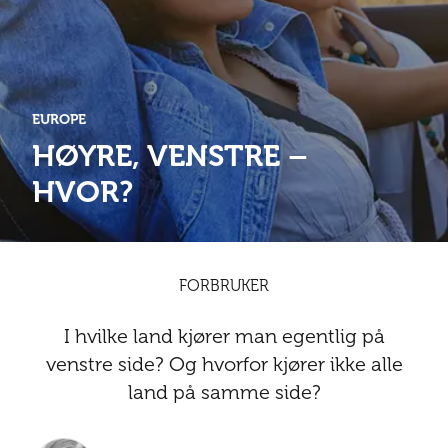
Abonnementsfordeler
Abonnementsfordeler
Nyheter
Safari
Kontakt
Kultur
Sol og bad
Sør-Amerika
Våre vilkår og personvernpolicy
Digitalutgaver
Mat og drikke
Presse
EUROPE
Spa og luksus
Storby
Natur
Annonsere
HØYRE, VENSTRE –
Nyheter
HVOR?
Kontakt
Trender
Vinter
Safari
Sol og bad
FORBRUKER
Spa og luksus
I hvilke land kjører man egentlig på
Storby
venstre side? Og hvorfor kjører ikke alle
land på samme side?
Trender
Vinter