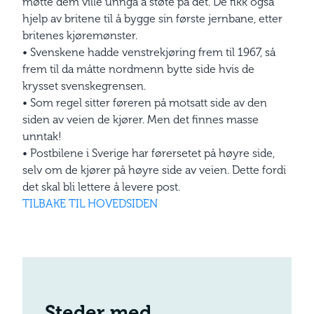
møtte dem ville unngå å støte på det. De fikk også
hjelp av britene til å bygge sin første jernbane, etter
britenes kjøremønster.
•
Svenskene hadde venstrekjøring frem til 1967, så
frem til da måtte nordmenn bytte side hvis de
krysset svenskegrensen.
•
Som regel sitter føreren på motsatt side av den
siden av veien de kjører. Men det finnes masse
unntak!
•
Postbilene i Sverige har førersetet på høyre side,
selv om de kjører på høyre side av veien. Dette fordi
det skal bli lettere å levere post.
TILBAKE TIL HOVEDSIDEN
Steder med