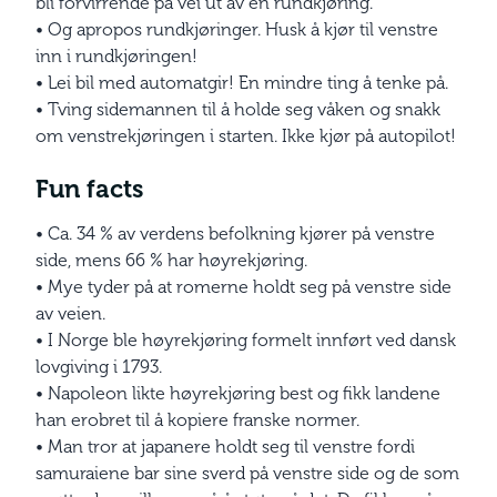
bli forvirrende på vei ut av en rundkjøring.
•
Og apropos rundkjøringer. Husk å kjør til venstre
inn i rundkjøringen!
•
Lei bil med automatgir! En mindre ting å tenke på.
•
Tving sidemannen til å holde seg våken og snakk
om venstrekjøringen i starten. Ikke kjør på autopilot!
Fun facts
•
Ca. 34 % av verdens befolkning kjører på venstre
side, mens 66 % har høyrekjøring.
•
Mye tyder på at romerne holdt seg på venstre side
av veien.
•
I Norge ble høyrekjøring formelt innført ved dansk
lovgiving i 1793.
•
Napoleon likte høyrekjøring best og fikk landene
han erobret til å kopiere franske normer.
•
Man tror at japanere holdt seg til venstre fordi
samuraiene bar sine sverd på venstre side og de som