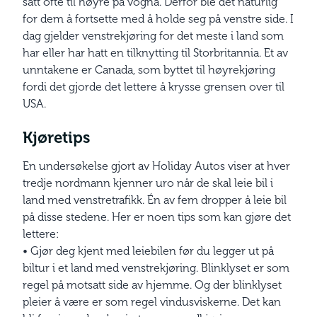
satt ofte til høyre på vogna. Derfor ble det naturlig
for dem å fortsette med å holde seg på venstre side. I
dag gjelder venstrekjøring for det meste i land som
har eller har hatt en tilknytting til Storbritannia. Et av
unntakene er Canada, som byttet til høyrekjøring
fordi det gjorde det lettere å krysse grensen over til
USA.
Kjøretips
En undersøkelse gjort av Holiday Autos viser at hver
tredje nordmann kjenner uro når de skal leie bil i
land med venstretrafikk. Én av fem dropper å leie bil
på disse stedene. Her er noen tips som kan gjøre det
lettere:
•
Gjør deg kjent med leiebilen før du legger ut på
biltur i et land med venstrekjøring. Blinklyset er som
regel på motsatt side av hjemme. Og der blinklyset
pleier å være er som regel vindusviskerne. Det kan