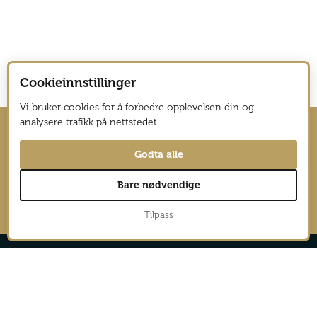
Cookieinnstillinger
Vi bruker cookies for å forbedre opplevelsen din og
analysere trafikk på nettstedet.
Hold deg oppdatert med nyhetsbrev
Godta alle
fra Vagabond Reiselyst
Bare nødvendige
→
Tilpass
Reportasjer
Aktiv
Nyheter
Cruise
Safari