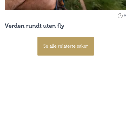
8
Verden rundt uten fly
Se alle relaterte saker