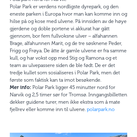
Polar Park er verdens nordligste dyrepark, og den
eneste parken i Europa hvor man kan komme inn og
hilse på og kose med ulvene. På innsiden av de høye
gjerdene og doble portene vi akkurat har gått
gjennom, bor fem fullvoksne ulver – alfahannen
Brage, alfahunnen Marit, og de tre søsknene Peder,
Frigg og Frøya. De åtte år gamle ulvene er fra samme
kull, og har vokst opp med Stig og Ramona og et
team av ulvepassere siden de ble født. De er det
tredje kullet som sosialiseres i Polar Park, men det
første som faktisk kan ta imot besøkende.
Mer info:
Polar Park ligger 45 minutter nord for
Narvik og 2,5 timer sør for Tromsø. Inngangsbilletten
dekker guidene turer, men ikke ekstra som å mate
fjellrev eller komme inn til ulvene.
polarpark.no