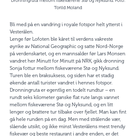
Dronningruta mellom fiskeværene Stø og Nyksund. Foto:
Torild Moland
Bli med på en vandring i royale fotspor helt ytterst i
Vesterålen.
Lenge før Lofoten ble kåret til verdens vakreste
øyrike av National Geographic og satte Nord-Norge
på verdenskartet, og en mannsalder før Lars Monsen
vandret her Minutt for Minutt på NRK, gikk dronning
Sonja fottur mellom fiskeværene Stø og Nyksund.
Turen ble en braksuksess, og siden har et stadig
økende antall turister vandret i hennes fotspor.
Dronningruta er egentlig en todelt rundtur – en
rundt seks kilometer ganske flat rute langs vannet
mellom fiskeværene Stø og Nyksund, og en litt
lenger og brattere tur tilbake over fjellet. Man kan fint
gå hele runden på en dag. Men med strålende vær,
slående utsikt, og ikke minst Vesterålens mest trendy
fiskevær og beste restaurant i andre enden, er det