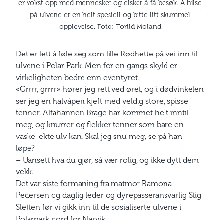
er vokst opp med mennesker og elsker å få besøk. Å hilse
på ulvene er en helt spesiell og bitte litt skummel
opplevelse. Foto: Torild Moland
Det er lett å føle seg som lille Rødhette på vei inn til
ulvene i Polar Park. Men for en gangs skyld er
virkeligheten bedre enn eventyret.
«Grrrr, grrrr» hører jeg rett ved øret, og i dødvinkelen
ser jeg en halvåpen kjeft med veldig store, spisse
tenner. Alfahannen Brage har kommet helt inntil
meg, og knurrer og flekker tenner som bare en
vaske-ekte ulv kan. Skal jeg snu meg, se på han –
løpe?
– Uansett hva du gjør, så vær rolig, og ikke dytt dem
vekk.
Det var siste formaning fra matmor Ramona
Pedersen og daglig leder og dyrepasseransvarlig Stig
Sletten før vi gikk inn til de sosialiserte ulvene i
Polarpark nord for Narvik.