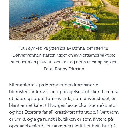
Ut i øyriket: På yttersida av Dønna, der stien til
Dønnamannen starter, ligger en av Nordlands vakreste
strender med plass til både telt og noen få campingbiler.
Foto: Ronny Frimann
Etter ankomst på Herøy er den kombinerte
blomster-, interiør- og oppdagelsesbutikken Etcetera
et naturlig stopp. Tommy Eide, som driver stedet, er
blant annet kåret til Norges beste blomsterdekoratør,
og hos Etcetera får all kreativitet fritt utløp. Hvert rom
er unikt, og å gå rundt i butikken er som å være på
oppdagelsesferd i et sansenes tivoli. I et hvitt hus på