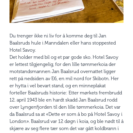
Du trenger ikke ni liv for å komme deg til Jan
Baalsruds hule i Manndalen eller hans stoppested
Hotel Savoy.
Det holder med bil og et par gode sko. Hotel Savoy
er lettest tilgjengelig, for den lille tømmerkoia der
motstandsmannen Jan Baalsrud overnattet ligger
rett på nedsiden av E6, en mil nord for Skibotn. Her
er hytta i vel bevart stand, og en minneplakat
forteller Baalsruds historie: Etter mørkets frembrudd
12. april 1943 ble en hardt skadd Jan Baalsrud rodd
over Lyngenfjorden til den lille tømmerkoia. Det var
da Baalsrud sa at «Dette er som å bo på Hotel Savoy i
London». Baalsrud var 12 døgn i koia, og ble nødt til å
skjære av seg flere tær som det var gått koldbrann i