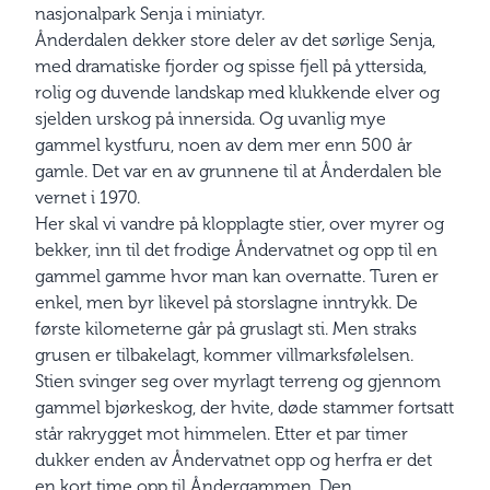
nasjonalpark Senja i miniatyr.
Ånderdalen dekker store deler av det sørlige Senja,
med dramatiske fjorder og spisse fjell på yttersida,
rolig og duvende landskap med klukkende elver og
sjelden urskog på innersida. Og uvanlig mye
gammel kystfuru, noen av dem mer enn 500 år
gamle. Det var en av grunnene til at Ånderdalen ble
vernet i 1970.
Her skal vi vandre på klopplagte stier, over myrer og
bekker, inn til det frodige Åndervatnet og opp til en
gammel gamme hvor man kan overnatte. Turen er
enkel, men byr likevel på storslagne inntrykk. De
første kilometerne går på gruslagt sti. Men straks
grusen er tilbakelagt, kommer villmarksfølelsen.
Stien svinger seg over myrlagt terreng og gjennom
gammel bjørkeskog, der hvite, døde stammer fortsatt
står rakrygget mot himmelen. Etter et par timer
dukker enden av Åndervatnet opp og herfra er det
en kort time opp til Åndergammen. Den