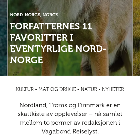
Abonnementsfordeler
Abonnementsfordeler
Nyheter
Safari
Kontakt
Kultur
Sol og bad
Sør-Amerika
NORD-NORGE, NORGE
Våre vilkår og personvernpolicy
Digitalutgaver
FORFATTERNES 11
Mat og drikke
Presse
FAVORITTER I
Spa og luksus
Storby
Natur
Annonsere
EVENTYRLIGE NORD-
Nyheter
NORGE
Kontakt
Trender
Vinter
Safari
Sol og bad
KULTUR • MAT OG DRIKKE • NATUR • NYHETER
Spa og luksus
Nordland, Troms og Finnmark er en
Storby
skattkiste av opplevelser – nå samlet
mellom to permer av redaksjonen i
Trender
Vagabond Reiselyst.
Vinter