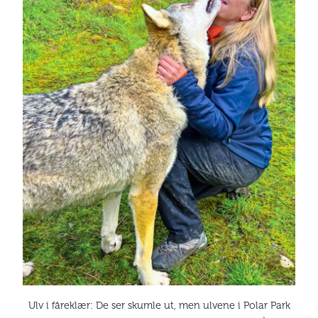
Ulv i fåreklær: De ser skumle ut, men ulvene i Polar Park