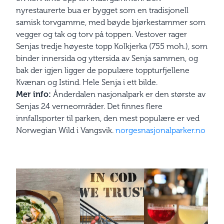
nyrestaurerte bua er bygget som en tradisjonell
samisk torvgamme, med bøyde bjørkestammer som
vegger og tak og torv på toppen. Vestover rager
Senjas tredje høyeste topp Kolkjerka (755 moh.), som
binder innersida og yttersida av Senja sammen, og
bak der igjen ligger de populære toppturfjellene
Kvænan og Istind. Hele Senja i ett bilde.
Mer info:
Ånderdalen nasjonalpark er den største av
Senjas 24 verneområder. Det finnes flere
innfallsporter til parken, den mest populære er ved
Norwegian Wild i Vangsvik.
norgesnasjonalparker.no