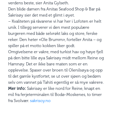
verdens beste, sier Anita Gylseth.
Den blide damen fra Anitas Seafood Shop & Bar på
Sakrisøy sier det med et glimt i øyet.
– Kvaliteten på råvarene vi har her i Lofoten er helt
unik. I tillegg serverer vi den mest populære
burgeren med både selvrøkt laks og store, ferske
reker. Den heter «Ole Brumm», forteller Anita – og
spiller på et motto kokken liker godt.
Omgivelsene er vakre, med turkist hav og høye fjell
på den bitte lille øya Sakrisøy midt mellom Reine og
Hamnøy. Det er ikke bare maten som er en
opplevelse. Spaser over broen til Olenilsøya og opp
til det gamle kystfortet, se ut over sjøen og bedøm
selv om vannet på Tahiti egentlig er så mye vakrere.
Mer info:
Sakrisøy er like nord for Reine, knapt en
mil fra ferje­terminalen til Bodø-Moskenes, to timer
fra Svolvær.
sakrisoy.no