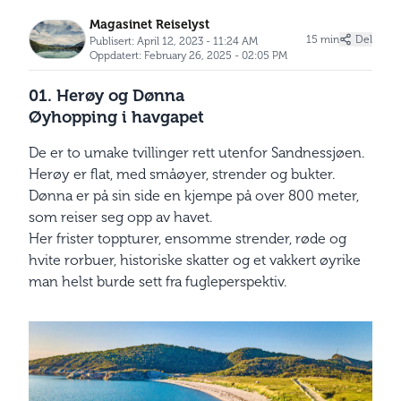
Magasinet Reiselyst
15 min
Del
Publisert: April 12, 2023 - 11:24 AM
Oppdatert: February 26, 2025 - 02:05 PM
01. Herøy og Dønna
Øyhopping i havgapet
De er to umake tvillinger rett utenfor Sandnessjøen.
Herøy er flat, med småøyer, strender og bukter.
Dønna er på sin side en kjempe på over 800 meter,
som reiser seg opp av havet.
Her frister toppturer, ensomme strender, røde og
hvite rorbuer, historiske skatter og et vakkert øyrike
man helst burde sett fra fugleperspektiv.