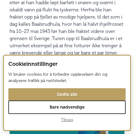
etter at han hadde løpt barføtt i snøen og svømt i
iskaldt vann på flukt fra tyskerne. Herfra ble han
fraktet opp på fjellet av modige hjelpere, til det som i
dag kalles Baalsrudhula, hvor han lå halvt ihjelfrosset
fra 10.-27. mai 1943 før han ble fraktet videre over
grensen til Sverige. Turen opp til Baalsrudhula er i et
utmerket eksempel på at fine fotturer ikke trenger å
være krevende eller lange og tar bare et par timer.
Jan Baalsrud er gravlagt på kirkegården i Manndalen,
Cookieinnstillinger
med utsikt mot miljøet som beskyttet ham i de
viktige dagene våren 1943.
Vi bruker cookies for å forbedre opplevelsen din og
analysere trafikk på nettstedet.
Mer info:
Det er laget flere filmer om Jan Baalsruds
imponerende flukt fra tyskerne, Ni liv fra 1957 står
Godta alle
ikke noe tilbake for den mer moderne 12. mann fra
2017.
visit-lyngenfjord.com
Bare nødvendige
Tilpass