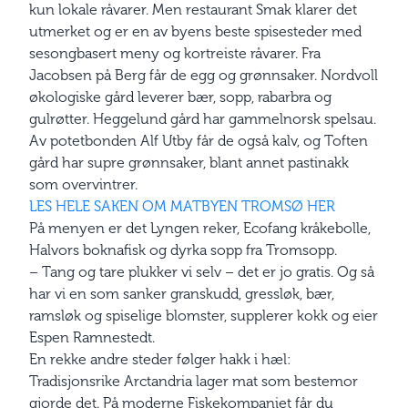
kun lokale råvarer. Men restaurant Smak klarer det
utmerket og er en av byens beste spisesteder med
sesongbasert meny og kortreiste råvarer. Fra
Jacobsen på Berg får de egg og grønnsaker. Nordvoll
økologiske gård leverer bær, sopp, rabarbra og
gulrøtter. Heggelund gård har gammelnorsk spelsau.
Av potetbonden Alf Utby får de også kalv, og Toften
gård har supre grønnsaker, blant annet pastinakk
som overvintrer.
LES HELE SAKEN OM MATBYEN TROMSØ HER
På menyen er det Lyngen reker, Ecofang kråkebolle,
Halvors boknafisk og dyrka sopp fra Tromsopp.
– Tang og tare plukker vi selv – det er jo gratis. Og så
har vi en som sanker granskudd, gressløk, bær,
ramsløk og spiselige blomster, supplerer kokk og eier
Espen Ramnestedt.
En rekke andre steder følger hakk i hæl:
Tradisjonsrike Arctandria lager mat som bestemor
gjorde det. På moderne Fiskekompaniet får du