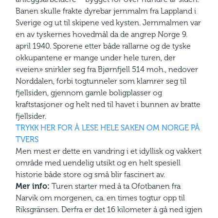
Banen skulle frakte dyrebar jernmalm fra Lappland i
Sverige og ut til skipene ved kysten. Jernmalmen var
en av tyskernes hovedmål da de angrep Norge 9.
april 1940. Sporene etter både rallarne og de tyske
okkupantene er mange under hele turen, der
«veien» snirkler seg fra Bjørnfjell 514 moh., nedover
Norddalen, forbi togtunneler som klamrer seg til
fjellsiden, gjennom gamle boligplasser og
kraftstasjoner og helt ned til havet i bunnen av bratte
fjellsider.
TRYKK HER FOR Å LESE HELE SAKEN OM NORGE PÅ
TVERS
Men mest er dette en vandring i et idyllisk og vakkert
område med uendelig utsikt og en helt spesiell
historie både store og små blir fascinert av.
Mer info:
Turen starter med å ta Ofotbanen fra
Narvik om morgenen, ca. en times togtur opp til
Riksgränsen. Derfra er det 16 kilometer å gå ned igjen