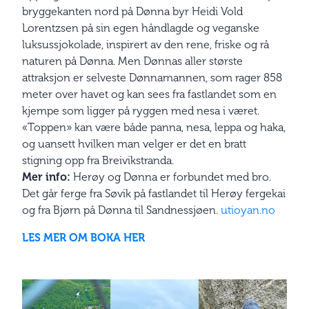
bryggekanten nord på Dønna byr Heidi Vold
Lorentzsen på sin egen håndlagde og veganske
luksussjokolade, inspirert av den rene, friske og rå
naturen på Dønna. Men Dønnas aller største
attraksjon er selveste Dønnamannen, som rager 858
meter over havet og kan sees fra fastlandet som en
kjempe som ligger på ryggen med nesa i været.
«Toppen» kan være både panna, nesa, leppa og haka,
og uansett hvilken man velger er det en bratt
stigning opp fra Breivikstranda.
Mer info:
Herøy og Dønna er forbundet med bro.
Det går ferge fra Søvik på fastlandet til Herøy fergekai
og fra Bjørn på Dønna til Sandnessjøen.
utio
yan.no
LES MER OM BOKA HER