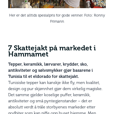
Her er det alltids spesialpris for gode venner. Foto: Ronny
Frimann
7 Skattejakt på markedet i
Hammamet
Tepper, keramikk, lærvarer, krydder, sko,
antikviteter og sølvsmykker gjør basarene i
Tunisia til et eldorado for skattejakt.
Tunisiske tepper kan kanskje ikke fly, men kvalitet,
design og pur skjønnhet gjør dem virkelig magiske.
Det samme gjelder koselige puffer, keramikk,
antikviteter og små pyntegjenstander – det er
absolutt verdt å tråle storbyenes markeder etter
godbiter som kan piffe opp huset hjemme. Men