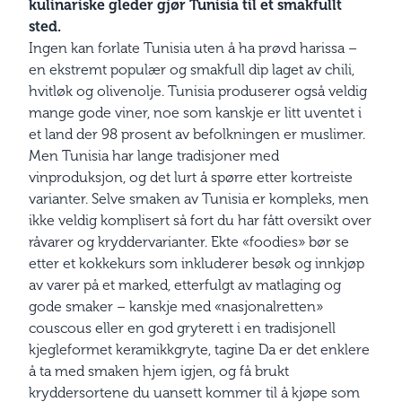
kulinariske gleder gjør Tunisia til et smakfullt
sted.
Ingen kan forlate Tunisia uten å ha prøvd harissa –
en ekstremt populær og smakfull dip laget av chili,
hvitløk og olivenolje. Tunisia produserer også veldig
mange gode viner, noe som kanskje er litt uventet i
et land der 98 prosent av befolkningen er muslimer.
Men Tunisia har lange tradisjoner med
vinproduksjon, og det lurt å spørre etter kortreiste
varianter. Selve smaken av Tunisia er kompleks, men
ikke veldig komplisert så fort du har fått oversikt over
råvarer og kryddervarianter. Ekte «foodies» bør se
etter et kokkekurs som inkluderer besøk og innkjøp
av varer på et marked, etterfulgt av matlaging og
gode smaker – kanskje med «nasjonalretten»
couscous eller en god gryterett i en tradisjonell
kjegleformet keramikkgryte, tagine Da er det enklere
å ta med smaken hjem igjen, og få brukt
kryddersortene du uansett kommer til å kjøpe som