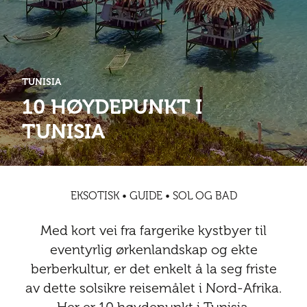
Abonnementsfordeler
Abonnementsfordeler
Nyheter
Safari
Kontakt
Kultur
Sol og bad
Sør-Amerika
Våre vilkår og personvernpolicy
Digitalutgaver
Mat og drikke
Presse
TUNISIA
Spa og luksus
Storby
Natur
Annonsere
10 HØYDEPUNKT I
Nyheter
TUNISIA
Kontakt
Trender
Vinter
Safari
Sol og bad
EKSOTISK • GUIDE • SOL OG BAD
Spa og luksus
Med kort vei fra fargerike kystbyer til
Storby
eventyrlig ørkenlandskap og ekte
berberkultur, er det enkelt å la seg friste
Trender
av dette solsikre reisemålet i Nord-Afrika.
Vinter