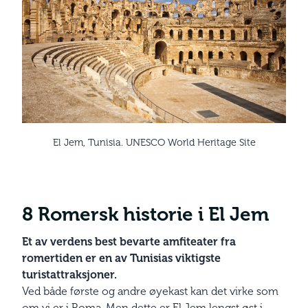
El Jem, Tunisia. UNESCO World Heritage Site
8 Romersk historie i El Jem
Et av verdens best bevarte amfi­teater fra
romertiden er en av Tunisias viktigste
turistattraksjoner.
Ved både første og andre øyekast kan det virke som
om vi er i Roma. Men dette er El Jem lengst øst i