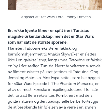
På sporet at Star Wars. Foto: Ronny Frimann
En rekke kjente filmer er spilt inn i Tunisias
magiske ørkenlandskap, men det er Star Wars
som har satt de største sporene.
Planeten Tatooine eksisterer faktisk, og
barndomshjemmet til Anakin Skywalker er slettes
ikke i en galakse langt, langt unna. Tatouine er faktisk
en by i det sørlige Tunisia. Hvert år valfarter tusenvis
av filmentusiaster på «set-jetting» til Tatouine, Ong
Jemal og Matmata. Mos Espa-settet, som ble bygget
for «Star Wars Episode I: The Phantom Menace», er
et av de mest ikoniske innspillings­stedene. Her står
det fortsatt flere rekvisitter. Kombinert med den
golde naturen og den tradisjonelle berberfortet gjør
de at besøkende får følelsen av å være i en annen