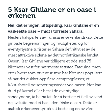
5
Ksar Ghilane
er en oase i
ørkenen
Nei, det er ingen luftspeiling. Ksar Ghilane er en
vaskeekte oase – midt i tørreste Sahara.
Nesten halvparten av Tunisia er ørkenlandskap. Dette
gir både begrensninger og muligheter, og for
eventyrlystne turister er Sahara definitivt et av de
mest attraktive sidene av det nordafrikanske landet.
Oasen Ksar Ghilane var tidligere et øde sted 75
kilometer vest for nærmeste tettsted Tatouine, men
etter hvert som ørkenturisme har blitt mer populært
så har det dukket opp flere campingplasser, et
luksushotell og serveringssteder ved oasen. Her kan
du ri på kamel eller hest i de eventyrlige
sanddynene, ta beina fatt for å bestige et fjell av sand
og avslutte med et bad i den friske oasen. Dette er
arabisk ørkeneventyr på sitt beste, og en av våre