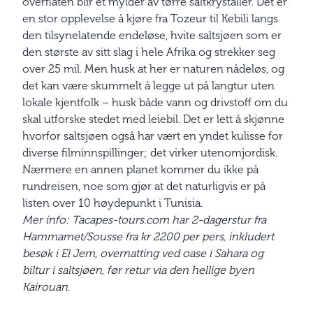
overflaten blir et mylder av tørre saltkrystaller. Det er
en stor opplevelse å kjøre fra Tozeur til Kebili langs
den tilsynelatende endeløse, hvite saltsjøen som er
den største av sitt slag i hele Afrika og strekker seg
over 25 mil. Men husk at her er naturen nådeløs, og
det kan være skummelt å legge ut på langtur uten
lokale kjentfolk – husk både vann og drivstoff om du
skal utforske stedet med leiebil. Det er lett å skjønne
hvorfor saltsjøen også har vært en yndet kulisse for
diverse filminnspillinger; det virker utenomjordisk.
Nærmere en annen planet kommer du ikke på
rundreisen, noe som gjør at det naturligvis er på
listen over 10 høydepunkt i Tunisia.
Mer info: Tacapes-tours.com har 2-dagerstur fra
Hammamet/Sousse fra kr 2200 per pers, inkludert
besøk i El Jem, overnatting ved oase i Sahara og
biltur i saltsjøen, før retur via den hellige byen
Kairouan.