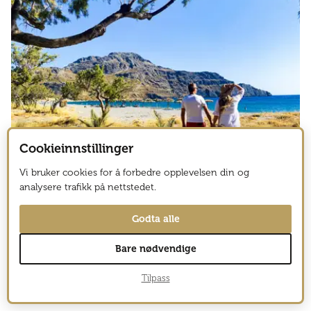
Cookieinnstillinger
Vi bruker cookies for å forbedre opplevelsen din og
analysere trafikk på nettstedet.
6
KRETA, HELLAS
Godta alle
Møt våren på Kreta
Bare nødvendige
Se alle relaterte saker
Tilpass