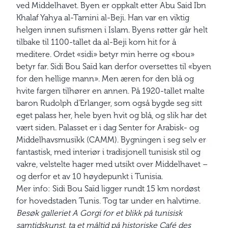
ved Middelhavet. Byen er oppkalt etter Abu Said Ibn
Khalaf Yahya al-Tamini al-Beji. Han var en viktig
helgen innen sufismen i Islam. Byens røtter går helt
tilbake til 1100-tallet da al-Beji kom hit for å
meditere. Ordet «sidi» betyr min herre og «bou»
betyr far. Sidi Bou Saïd kan derfor oversettes til «byen
for den hellige mann». Men æren for den blå og
hvite fargen tilhører en annen. På 1920-tallet malte
baron Rudolph d’Erlanger, som også bygde seg sitt
eget palass her, hele byen hvit og blå, og slik har det
vært siden. Palasset er i dag Senter for Arabisk- og
Middelhavsmusikk (CAMM). Bygningen i seg selv er
fantastisk, med interiør i tradisjonell tunisisk stil og
vakre, velstelte hager med utsikt over Middelhavet –
og derfor et av 10 høydepunkt i Tunisia.
Mer info: Sidi Bou Saïd ligger rundt 15 km nordøst
for hovedstaden Tunis. Tog tar under en halvtime.
Besøk galleriet A Gorgi for et blikk på tunisisk
samtidskunst, ta et måltid på historiske Café des