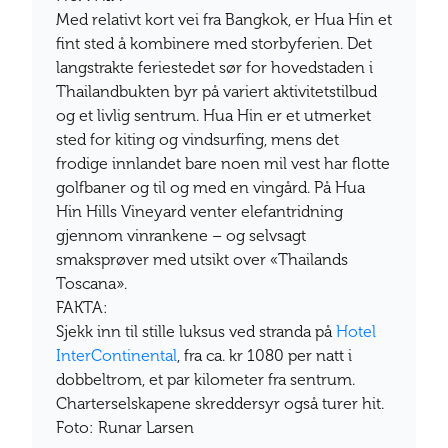
Med relativt kort vei fra Bangkok, er Hua Hin et
fint sted å kombinere med storbyferien. Det
langstrakte feriestedet sør for hovedstaden i
Thailandbukten byr på variert aktivitetstilbud
og et livlig sentrum. Hua Hin er et utmerket
sted for kiting og vindsurfing, mens det
frodige innlandet bare noen mil vest har flotte
golfbaner og til og med en vingård. På Hua
Hin Hills Vineyard venter elefantridning
gjennom vinrankene – og selvsagt
smaksprøver med utsikt over «Thailands
Toscana».
FAKTA:
Sjekk inn til stille luksus ved stranda på
Hotel
InterContinental
, fra ca. kr 1080 per natt i
dobbeltrom, et par kilometer fra sentrum.
Charterselskapene skreddersyr også turer hit.
Foto: Runar Larsen