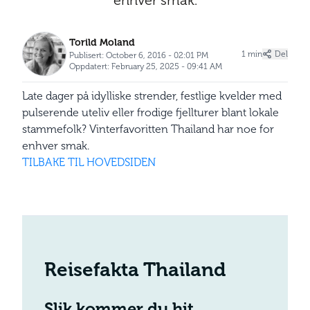
enhver smak.
Torild Moland
1 min
Del
Publisert: October 6, 2016 - 02:01 PM
Oppdatert: February 25, 2025 - 09:41 AM
Late dager på idylliske strender, festlige kvelder med
pulserende uteliv eller frodige fjellturer blant lokale
stammefolk? Vinterfavoritten Thailand har noe for
enhver smak.
TILBAKE TIL HOVEDSIDEN
Reisefakta Thailand
Slik kommer du hit