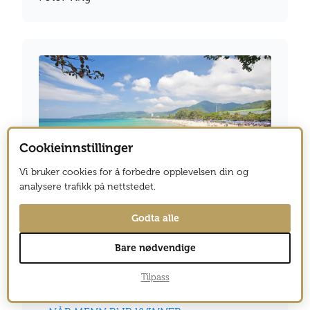
Cookieinnstillinger
Vi bruker cookies for å forbedre opplevelsen din og
analysere trafikk på nettstedet.
Thailand
Godta alle
LES OGSÅ:
Bare nødvendige
–
TOUR DE THAILAND
Tilpass
–
10 TING DU IKKE VISSTE OM THAILAND
–
PÅ TO HJUL I BANGKOK