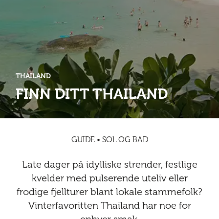
Abonnementsfordeler
Abonnementsfordeler
Nyheter
Safari
Kontakt
Kultur
Sol og bad
Sør-Amerika
Våre vilkår og personvernpolicy
Digitalutgaver
Mat og drikke
Presse
Spa og luksus
Storby
Natur
Annonsere
THAILAND
Nyheter
FINN DITT THAILAND
Kontakt
Trender
Vinter
Safari
Sol og bad
GUIDE • SOL OG BAD
Spa og luksus
Late dager på idylliske strender, festlige
Storby
kvelder med pulserende uteliv eller
frodige fjellturer blant lokale stammefolk?
Trender
Vinterfavoritten Thailand har noe for
Vinter