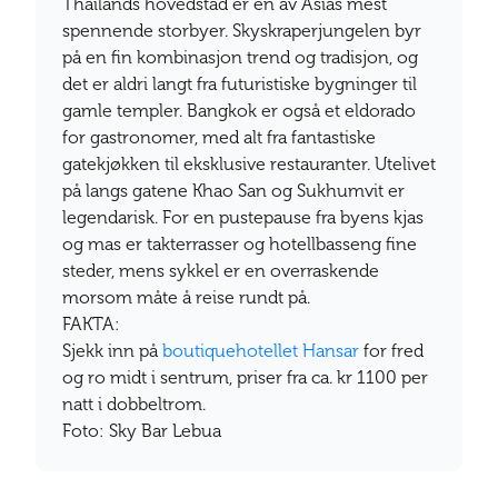
Thailands hovedstad er en av Asias mest
spennende storbyer. Skyskraperjungelen byr
på en fin kombinasjon trend og tradisjon, og
det er aldri langt fra futuristiske bygninger til
gamle templer. Bangkok er også et eldorado
for gastronomer, med alt fra fantastiske
gatekjøkken til eksklusive restauranter. Utelivet
på langs gatene Khao San og Sukhumvit er
legendarisk. For en pustepause fra byens kjas
og mas er takterrasser og hotellbasseng fine
steder, mens sykkel er en overraskende
morsom måte å reise rundt på.
FAKTA:
Sjekk inn på
boutiquehotellet Hansar
for fred
og ro midt i sentrum, priser fra ca. kr 1100 per
natt i dobbeltrom.
Foto: Sky Bar Lebua