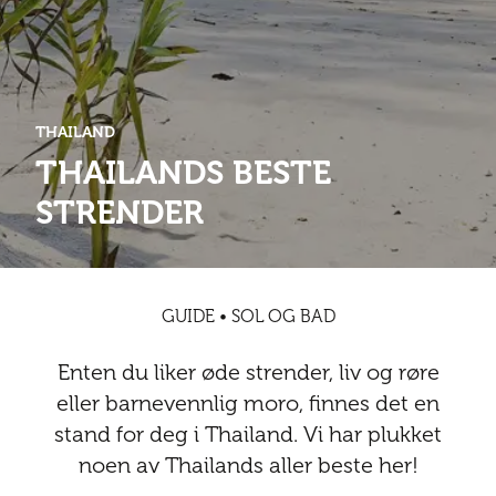
Abonnementsfordeler
Abonnementsfordeler
Nyheter
Safari
Kontakt
Kultur
Sol og bad
Sør-Amerika
Våre vilkår og personvernpolicy
Digitalutgaver
Mat og drikke
Presse
THAILAND
Spa og luksus
Storby
Natur
Annonsere
THAILANDS BESTE
Nyheter
STRENDER
Kontakt
Trender
Vinter
Safari
Sol og bad
GUIDE • SOL OG BAD
Spa og luksus
Enten du liker øde strender, liv og røre
Storby
eller barnevennlig moro, finnes det en
stand for deg i Thailand. Vi har plukket
Trender
noen av Thailands aller beste her!
Vinter