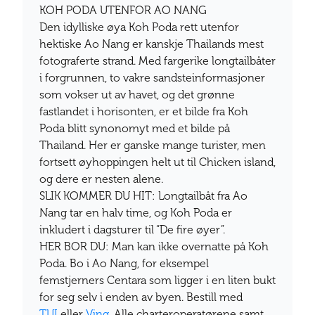
KOH PODA UTENFOR AO NANG
Den idylliske øya Koh Poda rett utenfor
hektiske Ao Nang er kanskje Thailands mest
fotograferte strand. Med fargerike longtailbåter
i forgrunnen, to vakre sandsteinformasjoner
som vokser ut av havet, og det grønne
fastlandet i horisonten, er et bilde fra Koh
Poda blitt synonomyt med et bilde på
Thailand. Her er ganske mange turister, men
fortsett øyhoppingen helt ut til Chicken island,
og dere er nesten alene.
SLIK KOMMER DU HIT: Longtailbåt fra Ao
Nang tar en halv time, og Koh Poda er
inkludert i dagsturer til “De fire øyer”.
HER BOR DU: Man kan ikke overnatte på Koh
Poda. Bo i Ao Nang, for eksempel
femstjerners Centara som ligger i en liten bukt
for seg selv i enden av byen. Bestill med
TUI
eller
Ving
. Alle charteroperatørene samt