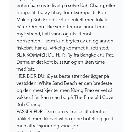
enten bare nyte livet på selve Koh Chang, eller
hoppe litt fra øy til øy, for eksempel til Koh
Mak og Koh Kood. Det er enkelt med lokale
båter. Om du ikke ser etter noe annet enn
myk strand, flatt vann og utsikt mot
horisonten – som kun brytes av en og annen
fiskebåt, har du virkelig kommet til rett sted.
SLIK KOMMER DU HIT: Fly fra Bangkok til Trat.
Derfra er det kort busstur og en liten time
med båt.
HER BOR DU:
Øyas beste strender ligger på
vestsiden. White Sand Beach er den bredeste
og den mest kjente, men Klong Prao er vel så
vakker. Her kan man bo på The Emerald Cove
Koh Chang.
PASSER FOR: Den som vil reise litt utenfor
tråkket, men likevel vil ha gode hotell og greit
med attraksjoner og variasjon.