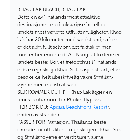
KHAO LAK BEACH, KHAO LAK
Dette en av Thailands mest attraktive
destinasjoner, med luksuriøse hotell og
landets mest varierte utfluktsmuligheter. Khao
Lak har 20 kilometer med sandstrand, så her
er det aldri fullt selv om det faktisk er mer
turister her enn rundt Ao Nang. Utfluktene er
landets beste: Bo i et tretopphus i Thailands
eldste regnskog i Khao Sok nasjonalpark, eller
besøke de helt ubeskrivelig vakre Similian-
øyene med melishvit sand.
SLIK KOMMER DU HIT: Khao Lak ligger en
times taxitur nord for Phuket flyplass.
HER BOR DU:
Apsara Beachfront Resort
i
enden av stranden.
PASSER FOR: Variasjon. Thailands beste
område for utflukter – regnskogen i Khao Sok
og Similianøyene er verdt turen alene.