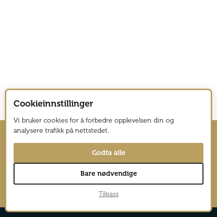
Cookieinnstillinger
Vi bruker cookies for å forbedre opplevelsen din og
analysere trafikk på nettstedet.
Hold deg oppdatert med nyhetsbrev
Godta alle
fra Vagabond Reiselyst
Bare nødvendige
→
Tilpass