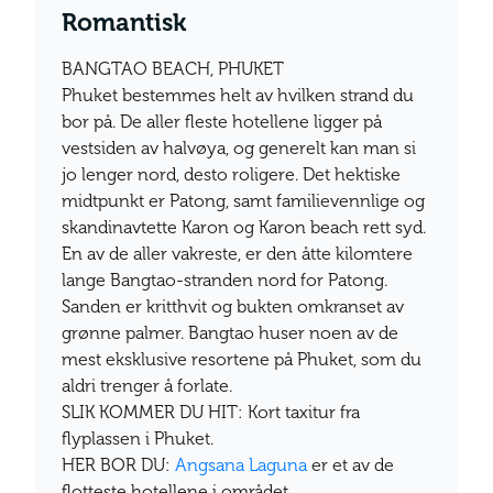
Romantisk
BANGTAO BEACH, PHUKET
Phuket bestemmes helt av hvilken strand du
bor på. De aller fleste hotellene ligger på
vestsiden av halvøya, og generelt kan man si
jo lenger nord, desto roligere. Det hektiske
midtpunkt er Patong, samt familievennlige og
skandinavtette Karon og Karon beach rett syd.
En av de aller vakreste, er den åtte kilomtere
lange Bangtao-stranden nord for Patong.
Sanden er kritthvit og bukten omkranset av
grønne palmer. Bangtao huser noen av de
mest eksklusive resortene på Phuket, som du
aldri trenger å forlate.
SLIK KOMMER DU HIT: Kort taxitur fra
flyplassen i Phuket.
HER BOR DU:
Angsana Laguna
er et av de
flotteste hotellene i området.