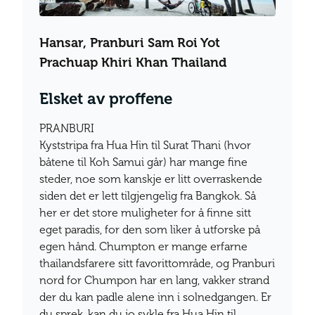
Hansar, Pranburi Sam Roi Yot
Prachuap Khiri Khan Thailand
Elsket av proffene
PRANBURI
Kyststripa fra Hua Hin til Surat Thani (hvor
båtene til Koh Samui går) har mange fine
steder, noe som kanskje er litt overraskende
siden det er lett tilgjengelig fra Bangkok. Så
her er det store muligheter for å finne sitt
eget paradis, for den som liker å utforske på
egen hånd. Chumpton er mange erfarne
thailandsfarere sitt favorittområde, og Pranburi
nord for Chumpon har en lang, vakker strand
der du kan padle alene inn i solnedgangen. Er
du sprek, kan du jo sykle fra Hua Hin til