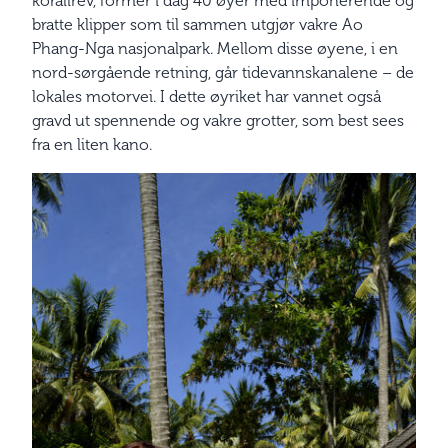
korallrev, former i dag 40 øyer med imponerende og
bratte klipper som til sammen utgjør vakre Ao
Phang-Nga nasjonalpark. Mellom disse øyene, i en
nord-sørgående retning, går tidevannskanalene – de
lokales motorvei. I dette øyriket har vannet også
gravd ut spennende og vakre grotter, som best sees
fra en liten kano.