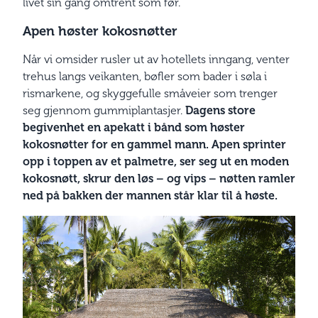
livet sin gang omtrent som før.
Apen høster kokosnøtter
Når vi omsider rusler ut av hotellets inngang, venter
trehus langs veikanten, bøfler som bader i søla i
rismarkene, og skyggefulle småveier som trenger
seg gjennom gummiplantasjer.
Dagens store
begivenhet en apekatt i bånd som høster
kokosnøtter for en gammel mann. Apen sprinter
opp i toppen av et palmetre, ser seg ut en moden
kokosnøtt, skrur den løs – og vips – nøtten ramler
ned på bakken der mannen står klar til å høste.