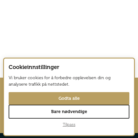
Cookieinnstillinger
Vi bruker cookies for å forbedre opplevelsen din og
analysere trafikk på nettstedet.
Hold deg oppdatert med nyhetsbrev
Godta alle
fra Vagabond Reiselyst
Bare nødvendige
→
Tilpass