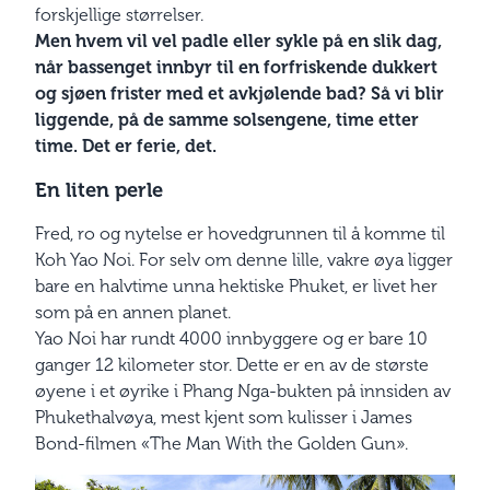
forskjellige størrelser.
Men hvem vil vel padle eller sykle på en slik dag,
når bassenget innbyr til en forfriskende dukkert
og sjøen frister med et avkjølende bad? Så vi blir
liggende, på de samme solsengene, time etter
time. Det er ferie, det.
En liten perle
Fred, ro og nytelse er hovedgrunnen til å komme til
Koh Yao Noi. For selv om denne lille, vakre øya ligger
bare en halvtime unna hektiske Phuket, er livet her
som på en annen planet.
Yao Noi har rundt 4000 innbyggere og er bare 10
ganger 12 kilometer stor. Dette er en av de største
øyene i et øyrike i Phang Nga-bukten på innsiden av
Phukethalvøya, mest kjent som kulisser i James
Bond-filmen «The Man With the Golden Gun».