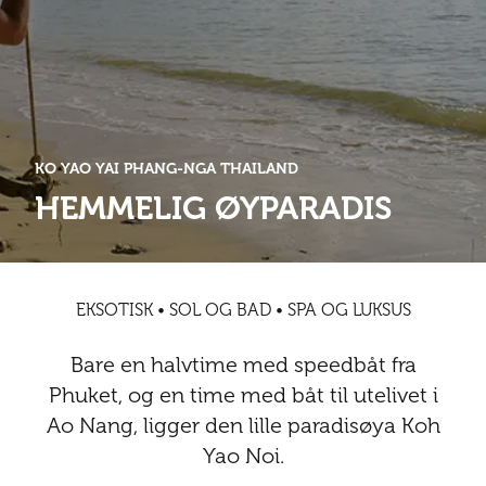
Abonnementsfordeler
Abonnementsfordeler
Nyheter
Safari
Kontakt
Kultur
Sol og bad
Sør-Amerika
Våre vilkår og personvernpolicy
Digitalutgaver
Mat og drikke
Presse
Spa og luksus
Storby
Natur
Annonsere
KO YAO YAI PHANG-NGA THAILAND
Nyheter
HEMMELIG ØYPARADIS
Kontakt
Trender
Vinter
Safari
Sol og bad
EKSOTISK • SOL OG BAD • SPA OG LUKSUS
Spa og luksus
Bare en halvtime med speedbåt fra
Storby
Phuket, og en time med båt til utelivet i
Ao Nang, ligger den lille paradisøya Koh
Trender
Yao Noi.
Vinter