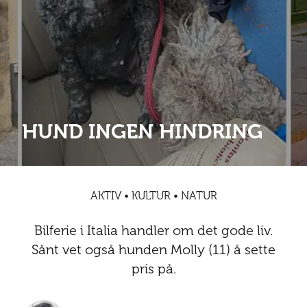
Abonnementsfordeler
Abonnementsfordeler
Nyheter
Safari
Kontakt
Kultur
Sol og bad
Sør-Amerika
Våre vilkår og personvernpolicy
Digitalutgaver
Mat og drikke
Presse
Spa og luksus
Storby
Natur
Annonsere
Nyheter
HUND INGEN HINDRING
Kontakt
Trender
Vinter
Safari
Sol og bad
AKTIV • KULTUR • NATUR
Spa og luksus
Bilferie i Italia handler om det gode liv.
Storby
Sånt vet også hunden Molly (11) å sette
pris på.
Trender
Vinter