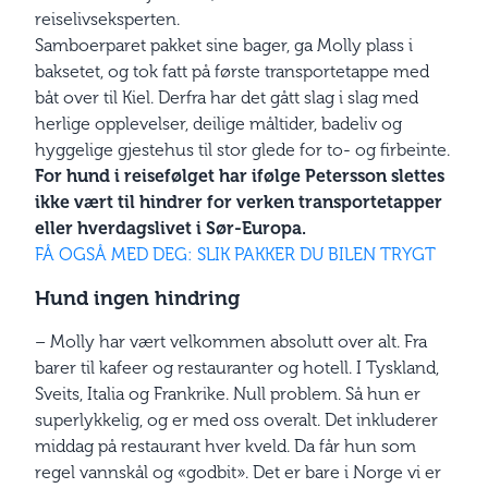
reiselivseksperten.
Samboerparet pakket sine bager, ga Molly plass i
baksetet, og tok fatt på første transportetappe med
båt over til Kiel. Derfra har det gått slag i slag med
herlige opplevelser, deilige måltider, badeliv og
hyggelige gjestehus til stor glede for to- og firbeinte.
For hund i reisefølget har ifølge Petersson slettes
ikke vært til hindrer for verken transportetapper
eller hverdagslivet i Sør-Europa.
FÅ OGSÅ MED DEG: SLIK PAKKER DU BILEN TRYGT
Hund ingen hindring
– Molly har vært velkommen absolutt over alt. Fra
barer til kafeer og restauranter og hotell. I Tyskland,
Sveits, Italia og Frankrike. Null problem. Så hun er
superlykkelig, og er med oss overalt. Det inkluderer
middag på restaurant hver kveld. Da får hun som
regel vannskål og «godbit». Det er bare i Norge vi er