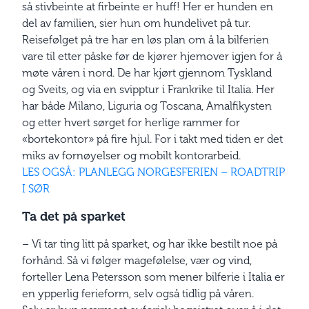
så stivbeinte at firbeinte er huff! Her er hunden en
del av familien, sier hun om hundelivet på tur.
Reisefølget på tre har en løs plan om å la bilferien
vare til etter påske før de kjører hjemover igjen for å
møte våren i nord. De har kjørt gjennom Tyskland
og Sveits, og via en svipptur i Frankrike til Italia. Her
har både Milano, Liguria og Toscana, Amalfikysten
og etter hvert sørget for herlige rammer for
«bortekontor» på fire hjul. For i takt med tiden er det
miks av fornøyelser og mobilt kontorarbeid.
LES OGSÅ: PLANLEGG NORGESFERIEN – ROADTRIP
I SØR
Ta det på sparket
– Vi tar ting litt på sparket, og har ikke bestilt noe på
forhånd. Så vi følger magefølelse, vær og vind,
forteller Lena Petersson som mener bilferie i Italia er
en ypperlig ferieform, selv også tidlig på våren.