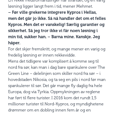
En rekke fredsforhandlinger har strandet, og en varig
løsning ligger langt frem i tid, mener Mehmet.
– Før ville grekerne integrere Kypros i Hellas,
men det går jo ikke. Så nå handler det om et felles
Kypros. Men det er vanskelig! Særlig garantier og
sikkerhet. Så jeg tror ikke vi får noen løsning i
min tid, sukker han. – Barna mine. Kanskje. Jeg
håper.
For det skjer fremskritt, og mange mener en varig og
fredelig løsning er innen rekkevidde.
Mens det tidligere var komplisert å komme seg til
nord fra sør, kan man i dag bare spankulere over The
Green Line – delelinjen som skiller nord fra sør – i
hovedstaden Nikosia, og ta seg en pils i nord før man
spankulerer til sør. Det går mange fly daglig fra hele
Europa, dog via Tyrkia. Oppmykningen av reglene
har ført til flere turister. I 2016 kom det rundt 1,5
millioner turister til Nord-Kypros, og myndighetene
drømmer om en dobling innen fem år og en