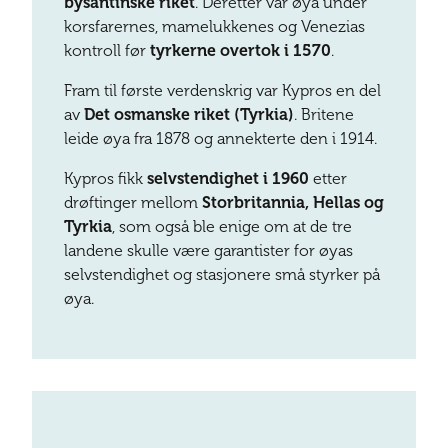
bysantinske riket
. Deretter var øya under
korsfarernes, mamelukkenes og Venezias
kontroll før
tyrkerne overtok i 1570
.
Fram til første verdenskrig var Kypros en del
av
Det osmanske riket (Tyrkia)
. Britene
leide øya fra 1878 og annekterte den i 1914.
Kypros fikk
selvstendighet i 1960
etter
drøftinger mellom
Storbritannia, Hellas og
Tyrkia
, som også ble enige om at de tre
landene skulle være garantister for øyas
selvstendighet og stasjonere små styrker på
øya.