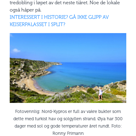
tredobling i løpet av det neste tiåret. Noe de lokale
også håper på.
INTERESSERT I HISTORIE? GÅ IKKE GLIPP AV
KEISERPALASSET I SPLIT?
Fotovennlig: Nord-Kypros er full av vakre bukter som
dette med turkist hav og solgyllen strand. Øya har 300
dager med sol og gode temperaturer året rundt. Foto:
Ronny Frimann