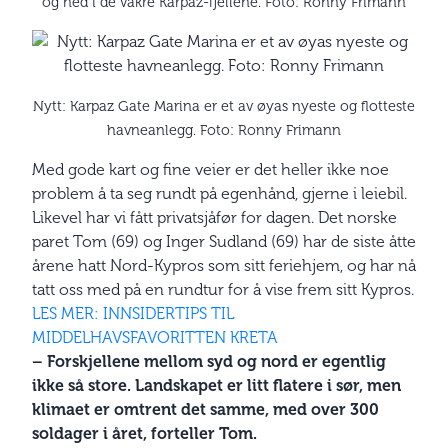
og ned i de vakre Karpaz-fjellene. Foto: Ronny Frimann
Nytt: Karpaz Gate Marina er et av øyas nyeste og flotteste
havneanlegg. Foto: Ronny Frimann
Med gode kart og fine veier er det heller ikke noe
problem å ta seg rundt på egenhånd, gjerne i leiebil.
Likevel har vi fått privatsjåfør for dagen. Det norske
paret Tom (69) og Inger Sudland (69) har de siste åtte
årene hatt Nord-Kypros som sitt feriehjem, og har nå
tatt oss med på en rundtur for å vise frem sitt Kypros.
LES MER: INNSIDERTIPS TIL
MIDDELHAVSFAVORITTEN KRETA
– Forskjellene mellom syd og nord er egentlig
ikke så store. Landskapet er litt flatere i sør, men
klimaet er omtrent det samme, med over 300
soldager i året, forteller Tom.