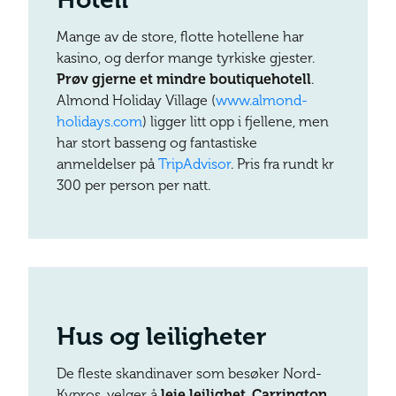
Mange av de store, flotte hotellene har
kasino, og derfor mange tyrkiske gjester.
Prøv gjerne et mindre boutiquehotell
.
Almond Holiday Village (
www.almond-
holidays.com
) ligger litt opp i fjellene, men
har stort basseng og fantastiske
anmeldelser på
TripAdvisor
. Pris fra rundt kr
300 per person per natt.
Hus og leiligheter
De fleste skandinaver som besøker Nord-
Kypros, velger å
leie leilighet
.
Carrington