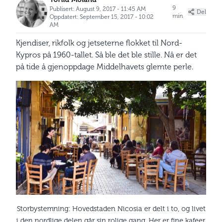
9
Publisert: August 9, 2017 - 11:45 AM
Del
min
Oppdatert: September 15, 2017 - 10:02
AM
Kjendiser, rikfolk og jetseterne flokket til Nord-
Kypros på 1960-tallet. Så ble det ble stille. Nå er det
på tide å gjenoppdage Middelhavets glemte perle.
Storbystemning: Hovedstaden Nicosia er delt i to, og livet
i den nordlige delen går sin rolige gang. Her er fine kafeer,