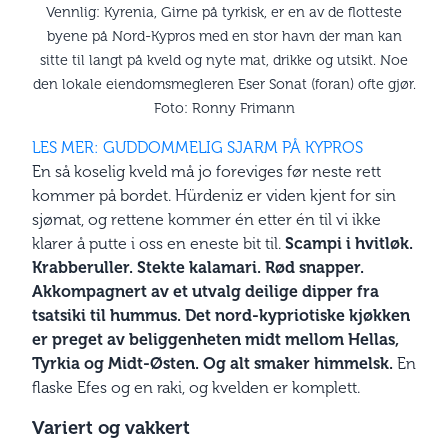
Vennlig: Kyrenia, Girne på tyrkisk, er en av de flotteste
byene på Nord-Kypros med en stor havn der man kan
sitte til langt på kveld og nyte mat, drikke og utsikt. Noe
den lokale eiendomsmegleren Eser Sonat (foran) ofte gjør.
Foto: Ronny Frimann
LES MER: GUDDOMMELIG SJARM PÅ KYPROS
En så koselig kveld må jo foreviges før neste rett
kommer på bordet. Hürdeniz er viden kjent for sin
sjømat, og rettene kommer én etter én til vi ikke
klarer å putte i oss en eneste bit til.
Scampi i hvitløk.
Krabberuller. Stekte kalamari. Rød snapper.
Akkompagnert av et utvalg deilige dipper fra
tsatsiki til hummus. Det nord-kypriotiske kjøkken
er preget av beliggenheten midt mellom Hellas,
Tyrkia og Midt-Østen. Og alt smaker himmelsk.
En
flaske Efes og en raki, og kvelden er komplett.
Variert og vakkert