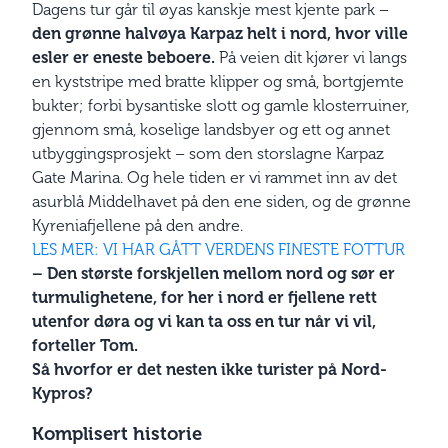
Dagens tur går til øyas kanskje mest kjente park –
den grønne halvøya Karpaz helt i nord, hvor ville
esler er eneste beboere.
På veien dit kjører vi langs
en kyststripe med bratte klipper og små, bortgjemte
bukter; forbi bysantiske slott og gamle klosterruiner,
gjennom små, koselige landsbyer og ett og annet
utbyggingsprosjekt – som den storslagne Karpaz
Gate Marina. Og hele tiden er vi rammet inn av det
asurblå Middelhavet på den ene siden, og de grønne
Kyreniafjellene på den andre.
LES MER: VI HAR GÅTT VERDENS FINESTE FOTTUR
– Den største forskjellen mellom nord og sør er
turmulighetene, for her i nord er fjellene rett
utenfor døra og vi kan ta oss en tur når vi vil,
forteller Tom.
Så hvorfor er det nesten ikke turister på Nord-
Kypros?
Komplisert historie