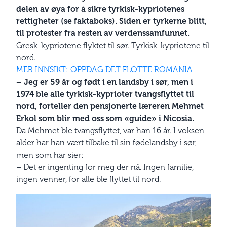
delen av øya for å sikre tyrkisk-kypriotenes
rettigheter (se faktaboks). Siden er tyrkerne blitt,
til protester fra resten av verdenssamfunnet.
Gresk-kypriotene flyktet til sør. Tyrkisk-kypriotene til
nord.
MER INNSIKT: OPPDAG DET FLOTTE ROMANIA
– Jeg er 59 år og født i en landsby i sør, men i
1974 ble alle tyrkisk-kyprioter tvangsflyttet til
nord, forteller den pensjonerte læreren Mehmet
Erkol som blir med oss som «guide» i Nicosia.
Da Mehmet ble tvangsflyttet, var han 16 år. I voksen
alder har han vært tilbake til sin fødelandsby i sør,
men som har sier:
– Det er ingenting for meg der nå. Ingen familie,
ingen venner, for alle ble flyttet til nord.