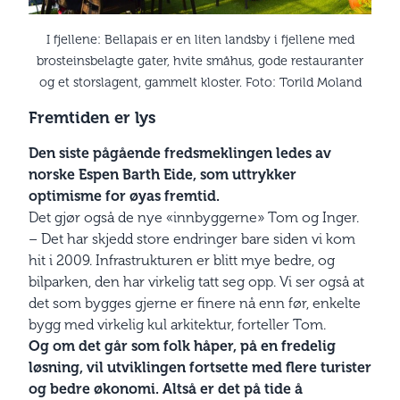
I fjellene: Bellapais er en liten landsby i fjellene med
brosteinsbelagte gater, hvite småhus, gode restauranter
og et storslagent, gammelt kloster. Foto: Torild Moland
Fremtiden er lys
Den siste pågående fredsmeklingen ledes av
norske Espen Barth Eide, som uttrykker
optimisme for øyas fremtid.
Det gjør også de nye «innbyggerne» Tom og Inger.
– Det har skjedd store endringer bare siden vi kom
hit i 2009. Infrastrukturen er blitt mye bedre, og
bilparken, den har virkelig tatt seg opp. Vi ser også at
det som bygges gjerne er finere nå enn før, enkelte
bygg med virkelig kul arkitektur, forteller Tom.
Og om det går som folk håper, på en fredelig
løsning, vil utviklingen fortsette med flere turister
og bedre økonomi. Altså er det på tide å