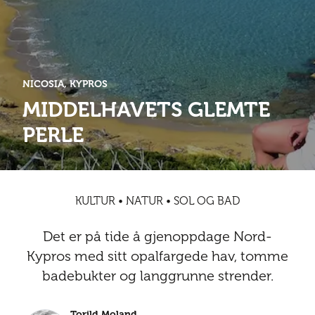
Abonnementsfordeler
Abonnementsfordeler
Nyheter
Safari
Kontakt
Kultur
Sol og bad
Sør-Amerika
Våre vilkår og personvernpolicy
Digitalutgaver
Mat og drikke
Presse
NICOSIA, KYPROS
Spa og luksus
Storby
Natur
Annonsere
MIDDELHAVETS GLEMTE
Nyheter
PERLE
Kontakt
Trender
Vinter
Safari
Sol og bad
KULTUR • NATUR • SOL OG BAD
Spa og luksus
Det er på tide å gjenoppdage Nord-
Storby
Kypros med sitt opalfargede hav, tomme
badebukter og langgrunne strender.
Trender
Vinter
Torild Moland