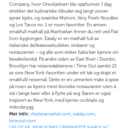
Company, hvor Oreokjeksen ble oppfunnet. I dag
strekker det kulinariske tilbudet seg langt utover
sprøe kjeks, og israelske Miznon, Very Fresh Noodles
og Los Tacos no. 1 er noen favoritter. En annen
smakfull mathall på Manhattan finner du rett ved Flat
Iron-bygningen. Eataly er en mathall full av
italienske delikatessebutikker, vinbarer og
restauranter – og alle som elsker Italia bør kjenne sin
besøkelsestid. På andre siden av East River i Dumbo,
Brooklyn har reiseredaktørene i Time Out samlet 21
av sine New York-favoritter under ett tak og skapt et
smakfullt reisemål. Dette er en utmerket måte å spise
på noen av byens mest ikoniske restauranter uten å
stå i lange køer eller å flytte på seg. Baren er også
inspirert av New York, med kjente cocktails og
mikrobrygg.
Mer info:
chelseamarket.com
,
eataly.com
,
timeout.com
LES OGSÅ: NEW YORKS GRØNNESTE NABOLAG