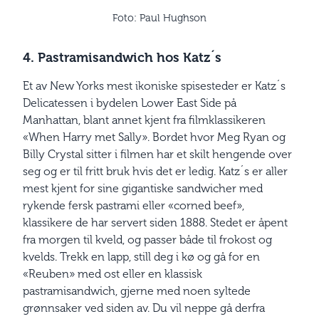
Foto: Paul Hughson
4. Pastramisandwich hos Katz´s
Et av New Yorks mest ikoniske spisesteder er Katz´s
Delicatessen i bydelen Lower East Side på
Manhattan, blant annet kjent fra filmklassikeren
«When Harry met Sally». Bordet hvor Meg Ryan og
Billy Crystal sitter i filmen har et skilt hengende over
seg og er til fritt bruk hvis det er ledig. Katz´s er aller
mest kjent for sine gigantiske sandwicher med
rykende fersk ­pastrami eller «corned beef»,
klassikere de har servert siden 1888. Stedet er åpent
fra morgen til kveld, og passer både til frokost og
kvelds. Trekk en lapp, still deg i kø og gå for en
«Reuben» med ost eller en klassisk
pastramisandwich, gjerne med noen syltede
grønnsaker ved siden av. Du vil neppe gå derfra