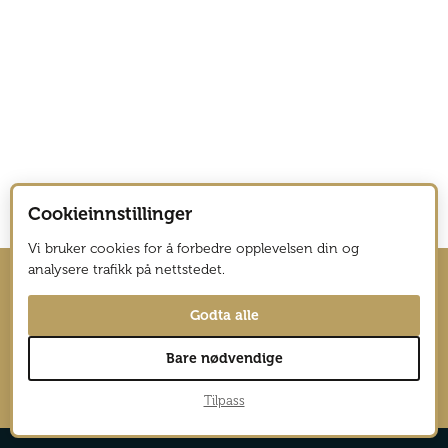
Cookieinnstillinger
Vi bruker cookies for å forbedre opplevelsen din og
analysere trafikk på nettstedet.
Hold deg oppdatert med nyhetsbrev
Godta alle
fra Vagabond Reiselyst
Bare nødvendige
→
Tilpass