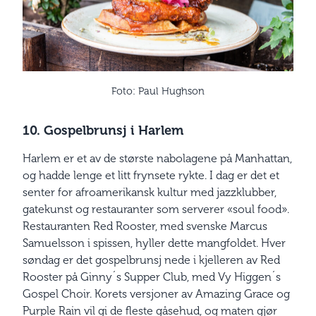
Foto: Paul Hughson
10. Gospelbrunsj i Harlem
Harlem er et av de største nabolagene på Manhattan,
og hadde lenge et litt frynsete rykte. I dag er det et
senter for afroameri­kansk kultur med jazzklubber,
gatekunst og restauranter som serverer «soul food».
Restauranten Red Rooster, med svenske Marcus
Samuelsson i spissen, hyller dette mangfoldet. Hver
søndag er det gospelbrunsj nede i kjelleren av Red
Rooster på Ginny´s Supper Club, med Vy Higgen´s
Gospel Choir. Korets versjoner av Amazing Grace og
Purple Rain vil gi de fleste gåsehud, og maten gjør