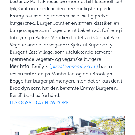
består av Pat LaFriedas tørrmodnet biff, karamellisert
løk, Grafton-­cheddar, den hemmeligstemplede
Emmy-sausen, og serveres på et saftig pretzel
burgerbrød. Burger Joint er en annen klassiker, en
burgersjappe som ligger gjemt bak et rødt forheng i
lobbyen på Parker Meridien Hotel ved Central Park.
Vegetarianer eller veganer? Sjekk ut Superiority
Burger i East Village, som ute­lukkende serverer
spennende vegetar- og veganske burgere.
Mer info:
Emily´s
(
pizzalovesemily.com
)
har to
restauranter, en på Manhattan og en i Brooklyn.
Begge har burger på menyen, men det er kun den i
Brooklyn som har den berømte Emmy Burgeren.
Bestill bord på forhånd.
LES OGSÅ: 0% i NEW YORK