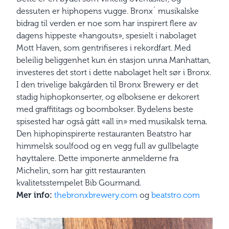
dessuten er hiphopens vugge. Bronx´ musikalske
bidrag til verden er noe som har inspirert flere av
dagens hippeste «hangouts», spesielt i nabolaget
Mott Haven, som gentrifiseres i rekordfart. Med
beleilig beliggenhet kun én stasjon unna Manhattan,
investeres det stort i dette nabolaget helt sør i Bronx.
I den trivelige bakgården til Bronx Brewery er det
stadig hiphopkonserter, og øl­boksene er dekorert
med graffititags og boombokser. Bydelens beste
spisested har også gått «all in» med musikalsk tema.
Den hiphopinspirerte restauranten Beatstro har
himmelsk soulfood og en vegg full av gullbelagte
høyttalere. Dette ­imponerte anmelderne fra
Michelin, som har gitt restauranten
kvalitetsstempelet Bib Gourmand.
Mer info:
thebronxbrewery.com
og
beatstro.com