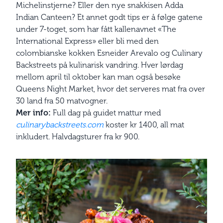
Michelinstjerne? Eller den nye snakkisen Adda
Indian Canteen? Et annet godt tips er å følge gatene
under 7-toget, som har fått kallenavnet «The
International Express» eller bli med den
colombianske kokken Esneider Arevalo og Culinary
Backstreets på kulinarisk vandring. Hver lørdag
mellom april til oktober kan man også besøke
Queens Night Market, hvor det serveres mat fra over
30 land fra 50 matvogner.
Mer info:
Full dag på guidet mattur med
culinarybackstreets.com
koster kr 1400, all mat
inkludert. Halvdagsturer fra kr 900.