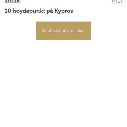
13
KYPROS
10 høydepunkt på Kypros
Se alle relaterte saker