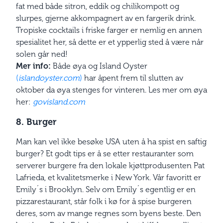
fat med både sitron, eddik og chilikompott og
slurpes, gjerne akkompagnert av en fargerik drink.
Tropiske cocktails i friske farger er nemlig en annen
spesialitet her, så dette er et ypperlig sted å være når
solen går ned!
Mer info:
Både øya og Island Oyster
(
islandoyster.com
)
har åpent frem til slutten av
oktober da øya stenges for vinteren. Les mer om øya
her:
govisland.com
8. Burger
Man kan vel ikke besøke USA uten å ha spist en saftig
burger? Et godt tips er å se etter restauranter som
serverer burgere fra den lokale kjøttprodusenten Pat
Lafrieda, et kvalitetsmerke i New York. Vår favoritt er
Emily´s i Brooklyn. Selv om Emily´s egentlig er en
pizzarestaurant, står folk i kø for å spise burgeren
deres, som av mange regnes som byens beste. Den