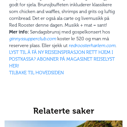
godt for sjela. Brunsjbuffeten inkluderer klassikere
som chicken and waffles, shrimps and grits og luftig
cornbread. Det er også ala carte og livemusikk på
Red Rooster denne dagen. Musikk + mat = sant!
Mer info:
Søndagsbrunsj med gospelkonsert hos
ginnys­supperclub.com
koster kr 520 og man må
reservere plass. Eller sjekk ut
redroosterharlem.com
.
LYST TIL Å FÅ NY REISEINSPIRASJON RETT HJEM I
POSTKASSA? ABONNER PÅ MAGASINET REISELYST
HER!
TILBAKE TIL HOVEDSIDEN
Relaterte saker