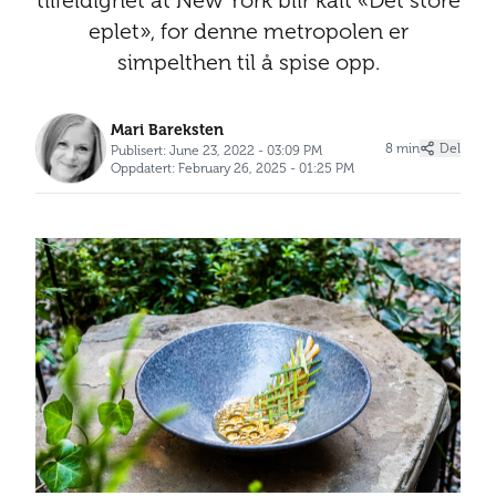
tilfeldighet at New York blir kalt «Det store
eplet», for denne metropolen er
simpelthen til å spise opp.
Mari Bareksten
8 min
Del
Publisert: June 23, 2022 - 03:09 PM
Oppdatert: February 26, 2025 - 01:25 PM