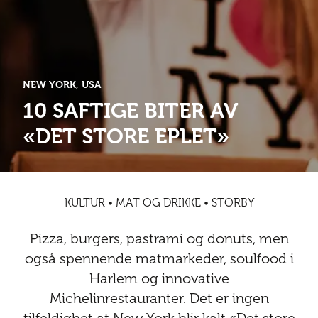
Abonnementsfordeler
Abonnementsfordeler
Nyheter
Safari
Kontakt
Kultur
Sol og bad
Sør-Amerika
Våre vilkår og personvernpolicy
Digitalutgaver
Mat og drikke
Presse
NEW YORK, USA
Spa og luksus
Storby
Natur
Annonsere
10 SAFTIGE BITER AV
Nyheter
«DET STORE EPLET»
Kontakt
Trender
Vinter
Safari
Sol og bad
KULTUR • MAT OG DRIKKE • STORBY
Spa og luksus
Pizza, burgers, pastrami og donuts, men
Storby
også spennende matmarkeder, soulfood i
Harlem og innovative
Trender
Michelinrestauranter. Det er ingen
Vinter