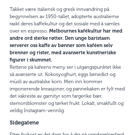
Takket være italiensk og gresk innvandring på
begynnelsen av 1950-tallet, adopterte australierne
raskt deres kaffekultur og det sosiale med å samles
over en espresso.
Melbournes kafékultur har med
andre ord sterke røtter. Den unge baristaen
serverer oss kaffe av bønner som kaféen selv
brenner og rister, med avanserte kunstneriske
figurer i skummet.
Rettene på kafeens meny ser i utgangspunktet ikke
så avanserte ut: Kokosyoghurt, eggs benedict og
müsli av australske korn. Men inn kommer
imponerende kreasjoner, og pannekaken er fylt med
det vakreste av garnityr som fargerike bær,
stemorsblomster og tørket frukt. Lokalt, smakfullt og
veldig Instagram-vennlig.
Sidegatene
Etter frokost er det dags for å dra på oppdagelsesferd