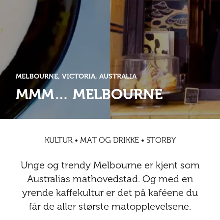
Abonnementsfordeler
Abonnementsfordeler
Nyheter
Safari
Kontakt
Kultur
Sol og bad
Sør-Amerika
Våre vilkår og personvernpolicy
Digitalutgaver
Mat og drikke
Presse
Spa og luksus
Storby
Natur
Annonsere
MELBOURNE, VICTORIA, AUSTRALIA
Nyheter
MMM… MELBOURNE
Kontakt
Trender
Vinter
Safari
Sol og bad
KULTUR • MAT OG DRIKKE • STORBY
Spa og luksus
Unge og trendy Melbourne er kjent som
Storby
Australias mathovedstad. Og med en
yrende kaffekultur er det på kaféene du
Trender
får de aller største matopplevelsene.
Vinter