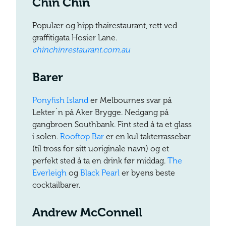
Chin Chin
Populær og hipp thairestaurant, rett ved
graffitigata Hosier Lane.
chinchinrestaurant.com.au
Barer
Ponyfish Island
er Melbournes svar på
Lekter´n på Aker Brygge. Nedgang på
gangbroen Southbank. Fint sted å ta et glass
i solen.
Rooftop Bar
er en kul takterrassebar
(til tross for sitt uoriginale navn) og et
perfekt sted å ta en drink før middag.
The
Everleigh
og
Black Pearl
er byens beste
cocktailbarer.
Andrew McConnell