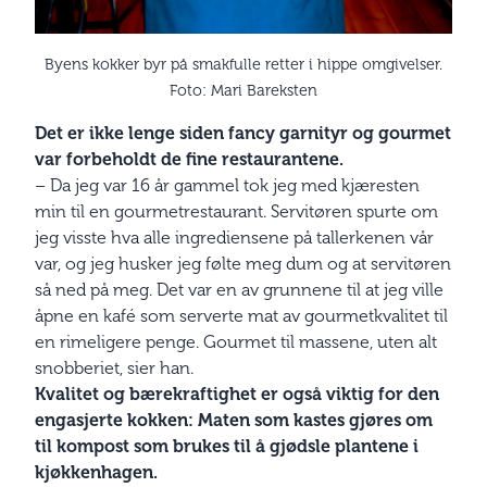
Byens kokker byr på smakfulle retter i hippe omgivelser.
Foto: Mari Bareksten
Det er ikke lenge siden fancy garnityr og gourmet
var forbeholdt de fine restaurantene.
– Da jeg var 16 år gammel tok jeg med kjæresten
min til en gourmetrestaurant. Servitøren spurte om
jeg visste hva alle ingrediensene på tallerkenen vår
var, og jeg husker jeg følte meg dum og at servitøren
så ned på meg. Det var en av grunnene til at jeg ville
åpne en kafé som serverte mat av gourmetkvalitet til
en rimeligere penge. Gourmet til massene, uten alt
snobberiet, sier han.
Kvalitet og bærekraftighet er også viktig for den
engasjerte kokken: Maten som kastes gjøres om
til kompost som brukes til å gjødsle plantene i
kjøkkenhagen.