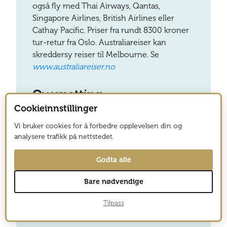
også fly med Thai Airways, Qantas,
Singapore Airlines, British Airlines eller
Cathay Pacific. Priser fra rundt 8300 kroner
tur-retur fra Oslo. Australiareiser kan
skreddersy reiser til Melbourne. Se
www.australiareiser.no
Overnatting
Cookieinnstillinger
The Blackman
er et kunstnerisk hotell av
Vi bruker cookies for å forbedre opplevelsen din og
høy standard. Dobbeltrom fra kr 1300.
analysere trafikk på nettstedet.
Melbourne Metropole Central
ligger i
nabolaget Fitzroy. Dobbeltrom fra kr 980.
Godta alle
Les mer
Bare nødvendige
Tilpass
www.visitmelbourne.com