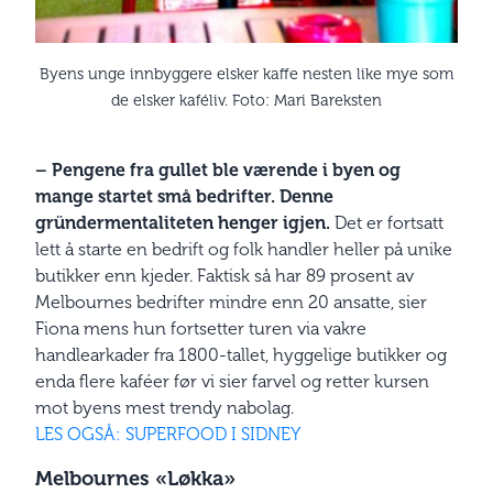
Byens unge innbyggere elsker kaffe nesten like mye som
de elsker kaféliv. Foto: Mari Bareksten
– Pengene fra gullet ble værende i byen og
mange startet små bedrifter. Denne
gründermentaliteten henger igjen.
Det er fortsatt
lett å starte en bedrift og folk handler heller på unike
butikker enn kjeder. Faktisk så har 89 prosent av
Melbournes bedrifter mindre enn 20 ansatte, sier
Fiona mens hun fortsetter turen via vakre
handlearkader fra 1800-tallet, hyggelige butikker og
enda flere kaféer før vi sier farvel og retter kursen
mot byens mest trendy nabolag.
LES OGSÅ: SUPERFOOD I SIDNEY
Melbournes «Løkka»