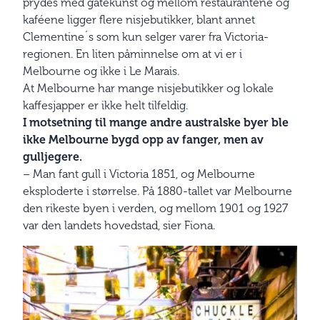
prydes med gatekunst og mellom restaurantene og
kaféene ligger flere nisjebutikker, blant annet
Clementine´s som kun selger varer fra Victoria-
regionen. En liten påminnelse om at vi er i
Melbourne og ikke i Le Marais.
At Melbourne har mange nisjebutikker og lokale
kaffesjapper er ikke helt tilfeldig.
I motsetning til mange andre australske byer ble
ikke Melbourne bygd opp av fanger, men av
gulljegere.
– Man fant gull i Victoria 1851, og Melbourne
eksploderte i størrelse. På 1880-tallet var Melbourne
den rikeste byen i verden, og mellom 1901 og 1927
var den landets hovedstad, sier Fiona.