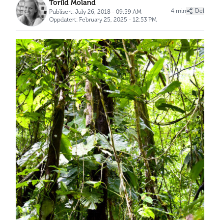
Torild Moland
4 min
Del
Publisert: July 26, 2018 - 09:59 AM
Oppdatert: February 25, 2025 - 12:53 PM