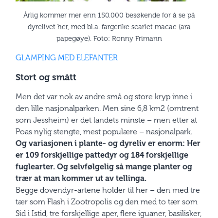
Årlig kommer mer enn 150.000 besøkende for å se på
dyrelivet her, med bl.a. fargerike scarlet macae (ara
papegøye). Foto: Ronny Frimann
GLAMPING MED ELEFANTER
Stort og smått
Men det var nok av andre små og store kryp inne i
den lille nasjonalparken. Men sine 6,8 km2 (omtrent
som Jessheim) er det landets minste – men etter at
Poas nylig stengte, mest populære – nasjonalpark.
Og variasjonen i plante- og dyreliv er enorm: Her
er 109 forskjellige pattedyr og 184 forskjellige
fuglearter. Og selvfølgelig så mange planter og
trær at man kommer ut av tellinga.
Begge dovendyr-artene holder til her – den med tre
tær som Flash i Zootropolis og den med to tær som
Sid i Istid, tre forskjellige aper, flere iguaner, basilisker,