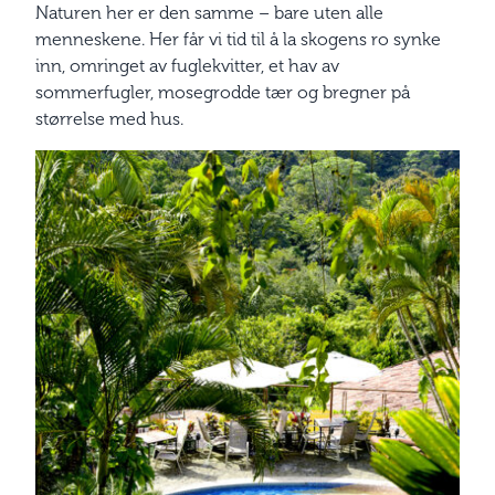
Naturen her er den samme – bare uten alle
menneskene. Her får vi tid til å la skogens ro synke
inn, omringet av fuglekvitter, et hav av
sommerfugler, mosegrodde tær og bregner på
størrelse med hus.