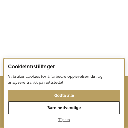
Cookieinnstillinger
Vi bruker cookies for å forbedre opplevelsen din og
analysere trafikk på nettstedet.
Hold deg oppdatert med nyhetsbrev
Godta alle
fra Vagabond Reiselyst
Bare nødvendige
→
Tilpass