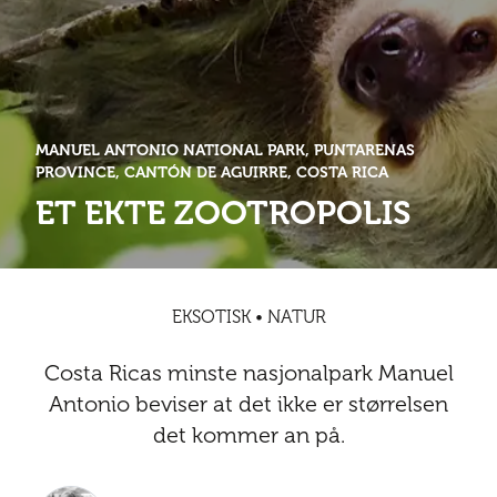
Abonnementsfordeler
Abonnementsfordeler
Nyheter
Safari
Kontakt
Kultur
Sol og bad
Sør-Amerika
Våre vilkår og personvernpolicy
Digitalutgaver
Mat og drikke
Presse
Spa og luksus
Storby
Natur
MANUEL ANTONIO NATIONAL PARK, PUNTARENAS
Annonsere
PROVINCE, CANTÓN DE AGUIRRE, COSTA RICA
Nyheter
ET EKTE ZOOTROPOLIS
Kontakt
Trender
Vinter
Safari
Sol og bad
EKSOTISK • NATUR
Spa og luksus
Costa Ricas minste nasjonalpark Manuel
Storby
Antonio beviser at det ikke er størrelsen
det kommer an på.
Trender
Vinter