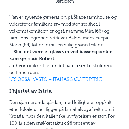
Bareksten
Han er syvende generasjon på Škabe farmhouse og
viderefører familiens arv med stor stolthet. I
velkomstkomiteen er også mamma Mira (66) og
familiens logrende retriever Baloo, mens pappa
Mario (64) tøffer forbi i en stilig grønn traktor.
– Skal det være et glass vin ved bassengkanten
kanskje, spør Robert.
Ja, hvorfor ikke. Her er det bare å senke skuldrene
og finne roen.
LES OGSÅ: VASTO – ITALIAS SKJULTE PERLE
I hjertet av Istria
Den sjarmerende gården, med leiligheter oppkalt
etter lokale urter, ligger på Istriahalvøya helt nord i
Kroatia, hvor den italienske innflytelsen er stor. For
100 år siden snakket faktisk 98 prosent av