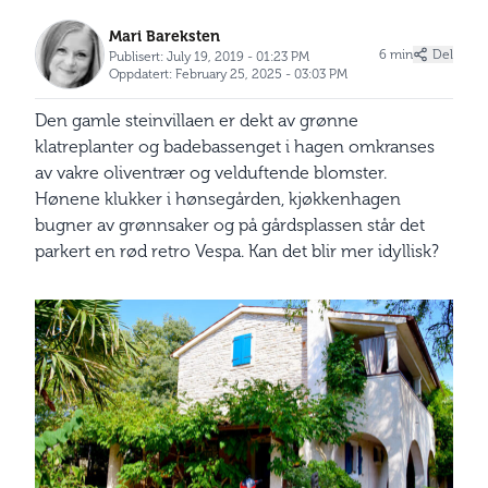
Mari Bareksten
6 min
Del
Publisert: July 19, 2019 - 01:23 PM
Oppdatert: February 25, 2025 - 03:03 PM
Den gamle steinvillaen er dekt av grønne
klatreplanter og badebassenget i hagen omkranses
av vakre oliventrær og velduftende blomster.
Hønene klukker i hønsegården, kjøkkenhagen
bugner av grønnsaker og på gårdsplassen står det
parkert en rød retro Vespa. Kan det blir mer idyllisk?