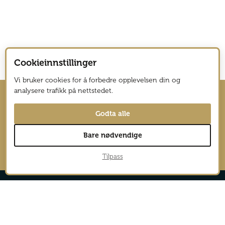
Cookieinnstillinger
Vi bruker cookies for å forbedre opplevelsen din og
analysere trafikk på nettstedet.
Hold deg oppdatert med nyhetsbrev
Godta alle
fra Vagabond Reiselyst
Bare nødvendige
→
Tilpass
Reportasjer
Aktiv
Nyheter
Cruise
Safari