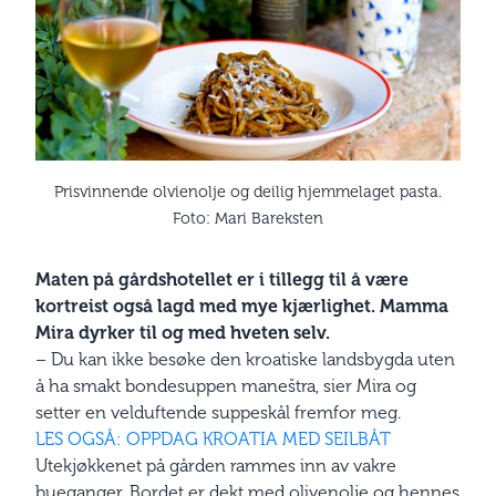
Prisvinnende olvienolje og deilig hjemmelaget pasta.
Foto: Mari Bareksten
Maten på gårdshotellet er i tillegg til å være
kortreist også lagd med mye kjærlighet. Mamma
Mira dyrker til og med hveten selv.
– Du kan ikke besøke den kroatiske landsbygda uten
å ha smakt bondesuppen maneštra, sier Mira og
setter en velduftende suppeskål fremfor meg.
LES OGSÅ: OPPDAG KROATIA MED SEILBÅT
Utekjøkkenet på gården rammes inn av vakre
bueganger. Bordet er dekt med olivenolje og hennes