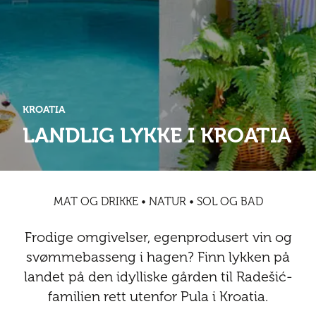
Abonnementsfordeler
Abonnementsfordeler
Nyheter
Safari
Kontakt
Kultur
Sol og bad
Sør-Amerika
Våre vilkår og personvernpolicy
Digitalutgaver
Mat og drikke
Presse
Spa og luksus
Storby
Natur
Annonsere
KROATIA
Nyheter
LANDLIG LYKKE I KROATIA
Kontakt
Trender
Vinter
Safari
Sol og bad
MAT OG DRIKKE • NATUR • SOL OG BAD
Spa og luksus
Frodige omgivelser, egenprodusert vin og
Storby
svømmebasseng i hagen? Finn lykken på
landet på den idylliske gården til Radešić-
Trender
familien rett utenfor Pula i Kroatia.
Vinter