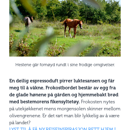
Hestene går fornøyd rundt i sine frodige omgivelser.
En deilig espressoduft pirrer luktesansen og får
meg til å våkne. Frokostbordet består av egg fra
de glade hønene på gården og hjemmebakt brød
med bestemorens fikensyltetøy.
Frokosten nytes
på utekjøkkenet mens morgensolen skinner mellom
olivengrenene. Er det rart man blir lykkelig av å være
på landet?
LYST TIL Å FÅ NY REISEINSPIRASJON RETT HJEM I