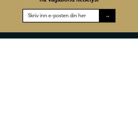
→
Konkurranser
Om oss
Testreiser
Om Vagabon
Konkurranser
Våre vilkår 
Presse
Kontakt oss