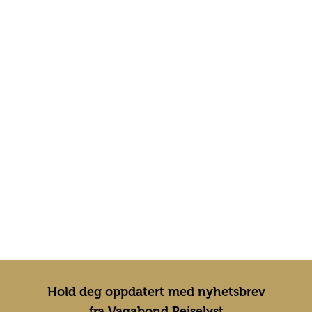
Hold deg oppdatert med nyhetsbrev
fra Vagabond Reiselyst