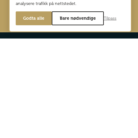
analysere trafikk på nettstedet.
Godta alle
Bare nødvendige
Tilpass
Min side
Digitalutgaver
d Reiselyst
Bli abonnent
og personvernpolicy
Annonser