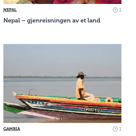
1
NEPAL
Nepal – gjenreisningen av et land
1
GAMBIA