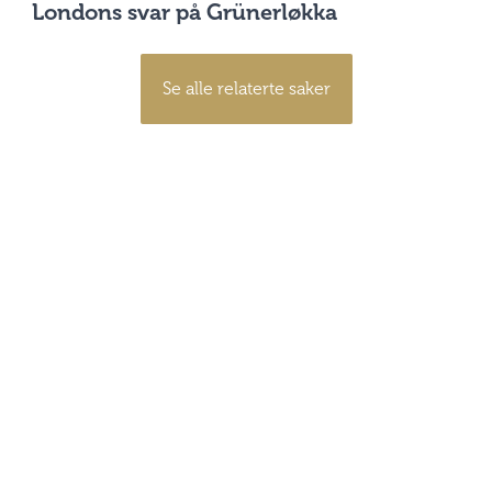
Londons svar på Grünerløkka
Se alle relaterte saker