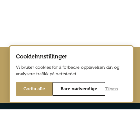
Cookieinnstillinger
Vi bruker cookies for å forbedre opplevelsen din og
analysere trafikk på nettstedet.
Godta alle
Bare nødvendige
Tilpass
Min side
Digitalutgaver
d Reiselyst
Bli abonnent
og personvernpolicy