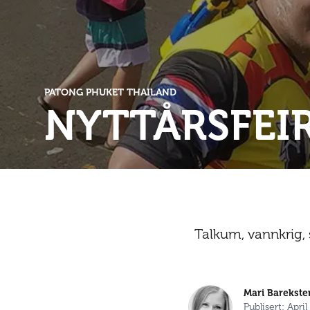
PATONG PHUKET THAILAND
NYTTÅRSFEIR
Talkum, vannkrig, 
Mari Barekste
Publisert: Apri