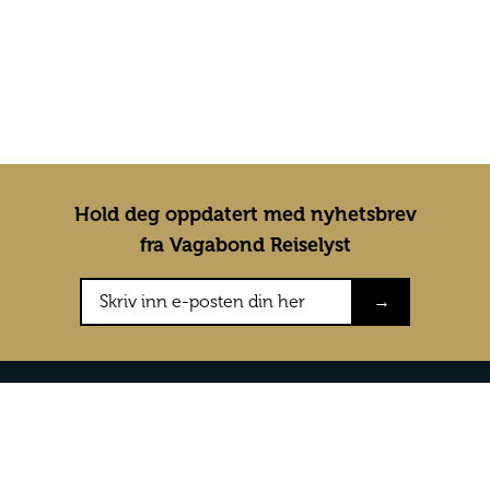
Hold deg oppdatert med nyhetsbrev
fra Vagabond Reiselyst
→
Konkurranser
Om oss
Testreiser
Om Vagabon
Konkurranser
Våre vilkår 