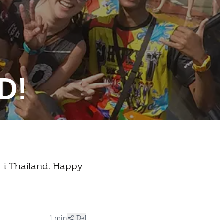
D!
r i Thailand. Happy
1 min
Del