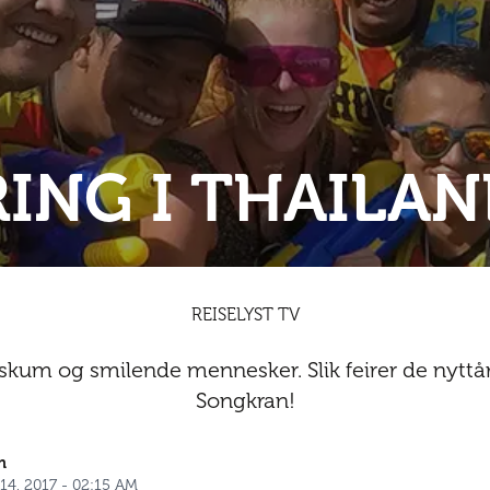
ING I THAILAN
REISELYST TV
skum og smilende mennesker. Slik feirer de nyttå
Songkran!
n
l 14, 2017 - 02:15 AM