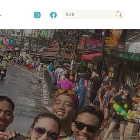
n
cy
aver
Kultur
Sør-Amerika
Presse
Mat og drikke
Annonsere
Natur
Trender
Vinter