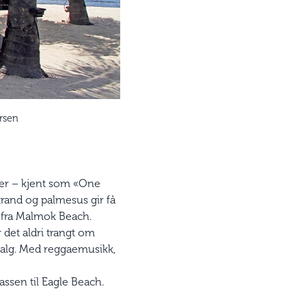
rsen
nter – kjent som «One
strand og palmesus gir få
g fra Malmok Beach.
r det aldri trangt om
 valg. Med reggaemusikk,
lassen til Eagle Beach.