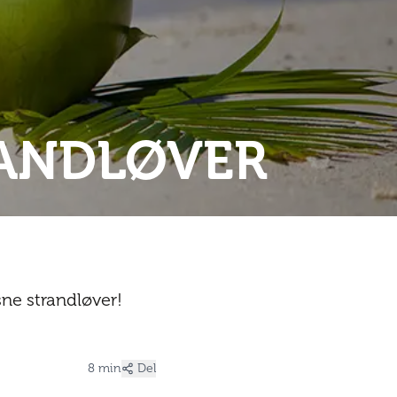
RANDLØVER
ne strandløver!
8 min
Del