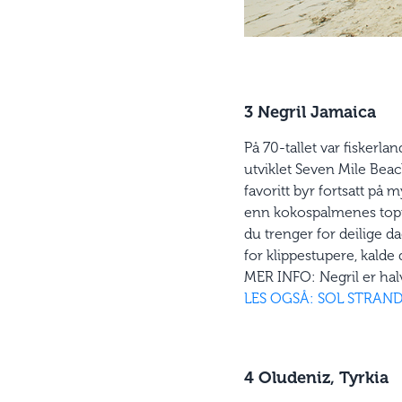
3 Negril Jamaica
På 70-tallet var fiskerl
utviklet Seven Mile Beac
favoritt byr fortsatt p
enn kokospalmenes topper
du trenger for deilige d
for klippestupere, kalde
MER INFO: Negril er hal
LES OGSÅ: SOL STRAN
4 Oludeniz, Tyrkia