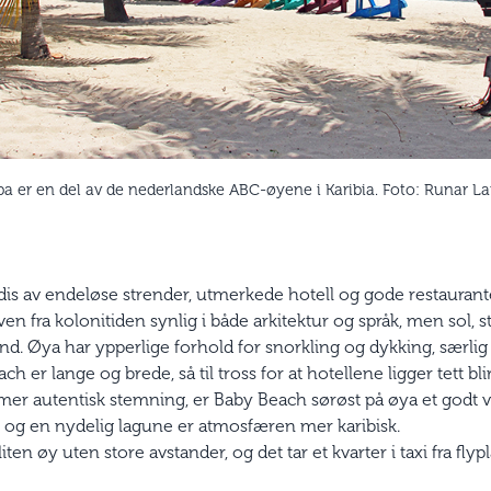
ba er en del av de nederlandske ABC-øyene i Karibia. Foto: Runar La
radis av endeløse strender, utmerkede hotell og gode restaura
en fra kolonitiden synlig i både arkitektur og språk, men sol, 
and. Øya har ypperlige forhold for snorkling og dykking, særli
 er lange og brede, så til tross for at hotellene ligger tett bli
n mer autentisk stemning, er Baby Beach sørøst på øya et godt
r og en nydelig lagune er atmosfæren mer karibisk.
en øy uten store avstander, og det tar et kvarter i taxi fra flyp