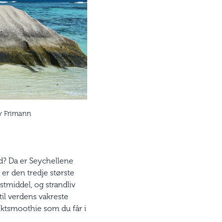
ny Frimann
bad? Da er Seychellene
 er den tredje største
tmiddel, og strandliv
il verdens vakreste
ruktsmoothie som du får i