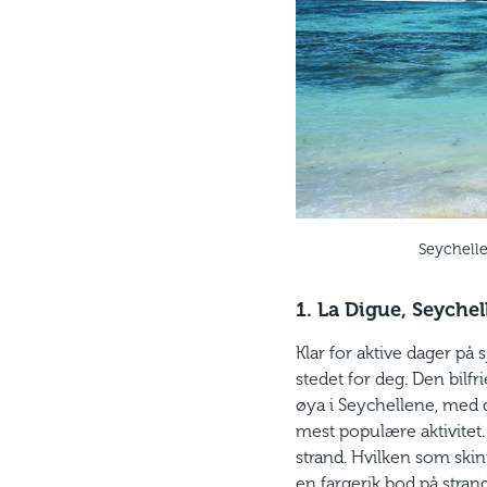
Seychelle
1. La Digue, Seychel
Klar for aktive dager på 
stedet for deg. Den bilfr
øya i Seychellene, med d
mest populære aktivitet
strand. Hvilken som skin
en fargerik bod på stra