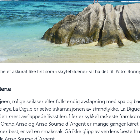
ne er akkurat like fint som «skrytebildene» vil ha det til. Foto: Ron
lene
sjøen, rolige seilaser eller fullstendig avslapning med spa og 
ie øya La Digue er selve inkarnasjonen av strandlykke. La Digue
en mest avslappede livsstilen. Her er sykkel raskeste framkoms
. Grand Anse og Anse Sourse d´Argent er mange ganger kåret t
ner best, er vel en smakssak. Gå ikke glipp av verdens beste f
nda Anse Sourse d´Argent.