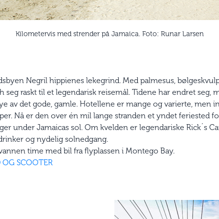
Kilometervis med strender på Jamaica. Foto: Runar Larsen
andsbyen Negril hippienes lekegrind. Med palmesus, bølgeskvul
h seg raskt til et legendarisk reisemål. Tidene har endret seg
å mye av det gode, gamle. Hotellene er mange og varierte, men
. Nå er den over én mil lange stranden et yndet feriested for t
ager under Jamaicas sol. Om kvelden er legendariske Rick´s Caf
 drinker og nydelig solnedgang.
vannen time med bil fra flyplassen i Montego Bay.
D OG SCOOTER