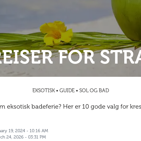
EISER FOR ST
EKSOTISK • GUIDE • SOL OG BAD
eksotisk badeferie? Her er 10 gode valg for kres
uary 19, 2024 - 10:16 AM
ch 24, 2026 - 03:31 PM