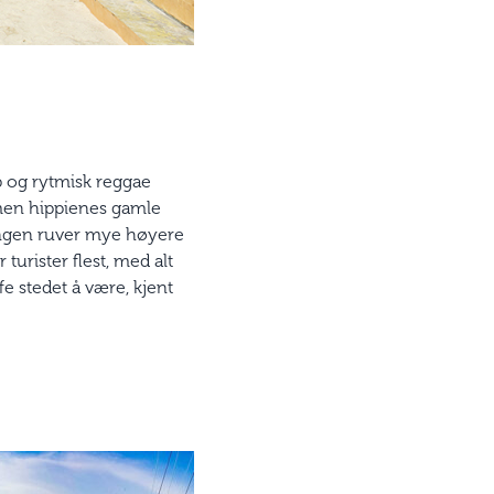
p og rytmisk reggae
, men hippienes gamle
 ingen ruver mye høyere
urister flest, med alt
e stedet å være, kjent