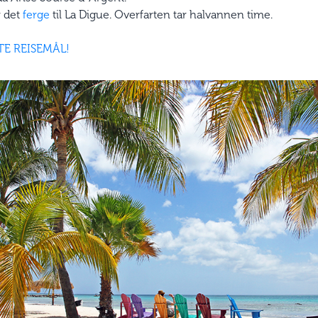
 det
ferge
til La Digue. Overfarten tar halvannen time.
TE REISEMÅL!