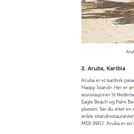
Aru
2. Aruba, Karibia
Aruba er et karibisk pa
Happy Island». Her er arv
assosiasjoner til Nederl
Eagle Beach og Palm Beach
plassen. Ser du etter e
enkle strandrestaurante
MER INFO: Aruba er en lit