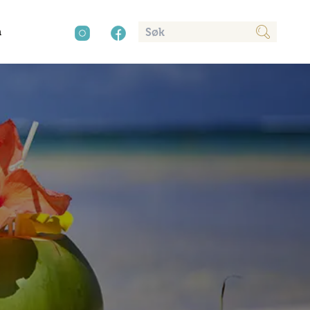
n
cy
aver
Kultur
Sør-Amerika
Presse
Mat og drikke
Annonsere
Natur
Trender
Vinter