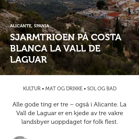
Abonnementsfordeler
Abonnementsfordeler
Nyheter
Safari
Kontakt
Kultur
Sol og bad
Sør-Amerika
Våre vilkår og personvernpolicy
Digitalutgaver
Mat og drikke
ALICANTE, SPANIA
Presse
SJARMTRIOEN PÅ COSTA
Spa og luksus
Storby
Natur
Annonsere
BLANCA LA VALL DE
Nyheter
LAGUAR
Kontakt
Trender
Vinter
Safari
Sol og bad
KULTUR • MAT OG DRIKKE • SOL OG BAD
Spa og luksus
Alle gode ting er tre – også i Alicante. La
Storby
Vall de Laguar er en kjede av tre vakre
landsbyer uoppdaget for folk flest.
Trender
Vinter