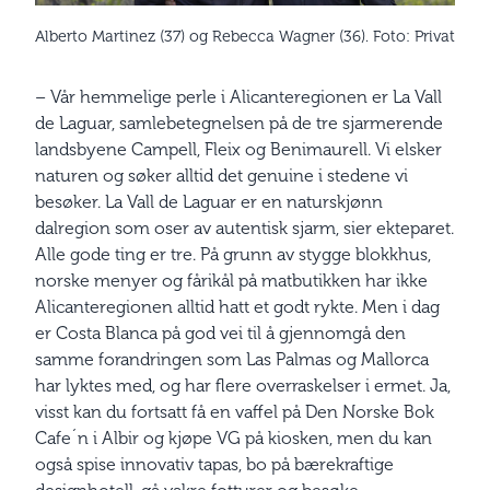
Alberto Martinez (37) og Rebecca Wagner (36). Foto: Privat
– Vår hemmelige perle i Alicanteregionen er La Vall
de Laguar, samlebetegnelsen på de tre sjarmerende
landsbyene Campell, Fleix og Benimaurell. Vi elsker
naturen og søker alltid det genuine i stedene vi
besøker. La Vall de Laguar er en naturskjønn
dalregion som oser av autentisk sjarm, sier ekteparet.
Alle gode ting er tre. På grunn av stygge blokkhus,
norske menyer og fårikål på matbutikken har ikke
Alicanteregionen alltid hatt et godt rykte. Men i dag
er Costa Blanca på god vei til å gjennomgå den
samme forandringen som Las Palmas og Mallorca
har lyktes med, og har flere overraskelser i ermet. Ja,
visst kan du fortsatt få en vaffel på Den Norske Bok
Cafe´n i Albir og kjøpe VG på kiosken, men du kan
også spise innovativ tapas, bo på bærekraftige