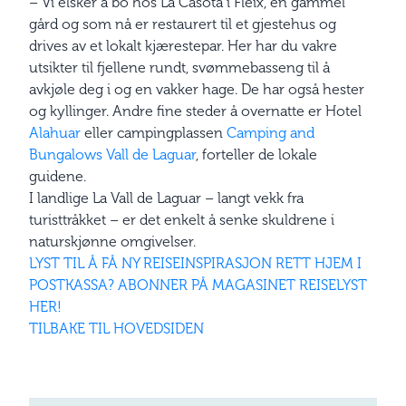
– Vi elsker å bo hos La Casota i Fleix, en gammel
gård og som nå er restaurert til et gjestehus og
drives av et lokalt kjærestepar. Her har du vakre
utsikter til fjellene rundt, svømmebasseng til å
avkjøle deg i og en vakker hage. De har også hester
og kyllinger. Andre fine steder å overnatte er Hotel
Alahuar
eller campingplassen
Camping and
Bungalows Vall de Laguar
, forteller de lokale
guidene.
I landlige La Vall de Laguar – langt vekk fra
turisttråkket – er det enkelt å senke skuldrene i
naturskjønne omgivelser.
LYST TIL Å FÅ NY REISEINSPIRASJON RETT HJEM I
POSTKASSA? ABONNER PÅ MAGASINET REISELYST
HER!
TILBAKE TIL HOVEDSIDEN