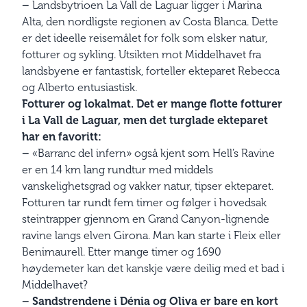
–
Landsbytrioen La Vall de Laguar ligger i Marina
Alta, den nordligste regionen av Costa Blanca. Dette
er det ideelle reisemålet for folk som elsker natur,
fotturer og sykling. Utsikten mot Middelhavet fra
landsbyene er fantastisk, forteller ekteparet Rebecca
og Alberto entusiastisk.
Fotturer og lokalmat. Det er mange flotte fotturer
i La Vall de Laguar, men det turglade ekteparet
har en favoritt:
–
«Barranc del infern» også kjent som Hell’s Ravine
er en 14 km lang rundtur med middels
vanskelighetsgrad og vakker natur, tipser ekteparet.
Fotturen tar rundt fem timer og følger i hovedsak
steintrapper gjennom en Grand Canyon-lignende
ravine langs elven Girona. Man kan starte i Fleix eller
Benimaurell. Etter mange timer og 1690
høydemeter kan det kanskje være deilig med et bad i
Middelhavet?
– Sandstrendene i Dénia og Oliva er bare en kort