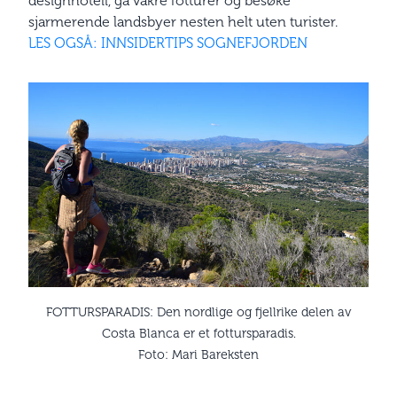
designhotell, gå vakre fotturer og besøke
sjarmerende landsbyer nesten helt uten turister.
LES OGSÅ: INNSIDERTIPS SOGNEFJORDEN
FOTTURSPARADIS: Den nordlige og fjellrike delen av
Costa Blanca er et fottursparadis.
Foto: Mari Bareksten