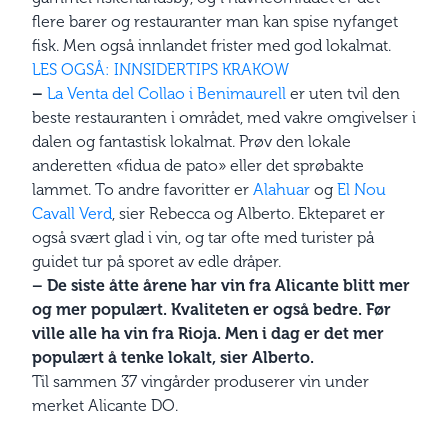
flere barer og restauranter man kan spise nyfanget
fisk. Men også innlandet frister med god lokalmat.
LES OGSÅ: INNSIDERTIPS KRAKOW
–
La Venta del Collao i Benimaurell
er uten tvil den
beste restauranten i området, med vakre omgivelser i
dalen og fantastisk lokalmat. Prøv den lokale
anderetten «fidua de pato» eller det sprøbakte
lammet. To andre favoritter er
Alahuar
og
El Nou
Cavall Verd
, sier Rebecca og Alberto. Ekteparet er
også svært glad i vin, og tar ofte med turister på
guidet tur på sporet av edle dråper.
– De siste åtte årene har vin fra Alicante blitt mer
og mer populært. Kvaliteten er også bedre. Før
ville alle ha vin fra Rioja. Men i dag er det mer
populært å tenke lokalt, sier Alberto.
Til sammen 37 vingårder produserer vin under
merket Alicante DO.