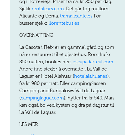
og i Torrevieja. Priser fra ca. kr 250 per dag.
Sjekk
rentalcars.com
. Det går tog mellom
Alicante og Dénia.
tramalicante.es
For
busser sjekk:
llorentebus.es
OVERNATTING
La Casota i Fleix er en gammel gård og som
nå er restaurert til et gjestehus. Rom fra kr
850 natten, bookes her:
escapadarural.com
.
Andre fine steder å overnatte i La Vall de
Laguar er Hotel Alahuar (
hotelalahuar.es
),
fra kr 980 per natt. Eller campingplassen
Camping and Bungalows Vall de Laguar
(
campinglaguar.com
), hytter fra kr 540. Man
kan også bo ved kysten og dra på dagstur til
La Vall de Laguar.
LES MER