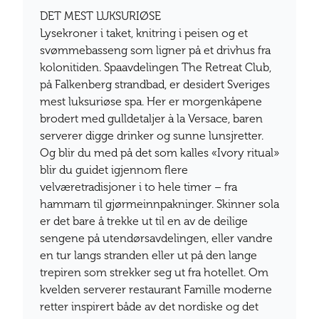
DET MEST LUKSURIØSE
Lysekroner i taket, knitring i peisen og et
svømmebasseng som ligner på et drivhus fra
kolonitiden. Spaavdelingen The Retreat Club,
på Falkenberg strandbad, er desidert Sveriges
mest luksuriøse spa. Her er morgenkåpene
brodert med gulldetaljer à la Versace, baren
serverer digge drinker og sunne lunsjretter.
Og blir du med på det som kalles «Ivory ritual»
blir du guidet igjennom flere
velværetradisjoner i to hele timer – fra
hammam til gjørmeinnpakninger. Skinner sola
er det bare å trekke ut til en av de deilige
sengene på utendørsavdelingen, eller vandre
en tur langs stranden eller ut på den lange
trepiren som strekker seg ut fra hotellet. Om
kvelden serverer restaurant Famille moderne
retter inspirert både av det nordiske og det