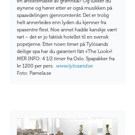
en ansiktsmaske av grønnkål? Og lukker du
øynene og hører etter er også musikken på
spaavdelingen gjennomtenkt. Det er trolig
helt annerledes enn lyden du kjenner fra
spasentre flest. Noe annet hadde kanskje vært
rart – det er jo faktisk hotellet til en svensk
popstjerne. Etter noen timer på Tylösands
deilige spa har du garantert fått «The Look»!
MER INFO: 4 1/2 timer fra Oslo. Spapakker fra
kr 1200 per pers.
www.tylosand.se
Foto: Pamela.se