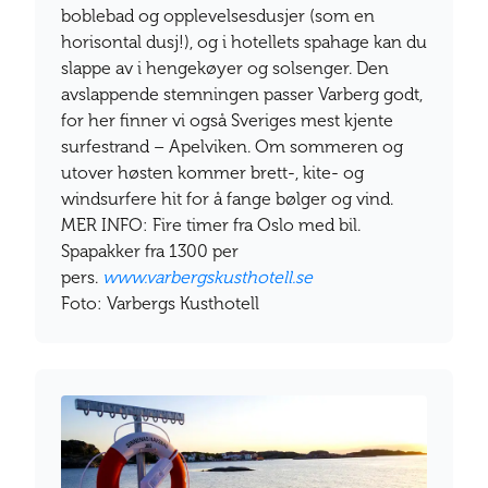
boblebad og opplevelsesdusjer (som en
horisontal dusj!), og i hotellets spahage kan du
slappe av i hengekøyer og solsenger. Den
avslappende stemningen passer Varberg godt,
for her finner vi også Sveriges mest kjente
surfestrand – Apelviken. Om sommeren og
utover høsten kommer brett-, kite- og
windsurfere hit for å fange bølger og vind.
MER INFO: Fire timer fra Oslo med bil.
Spapakker fra 1300 per
pers.
www.varbergskusthotell.se
Foto: Varbergs Kusthotell