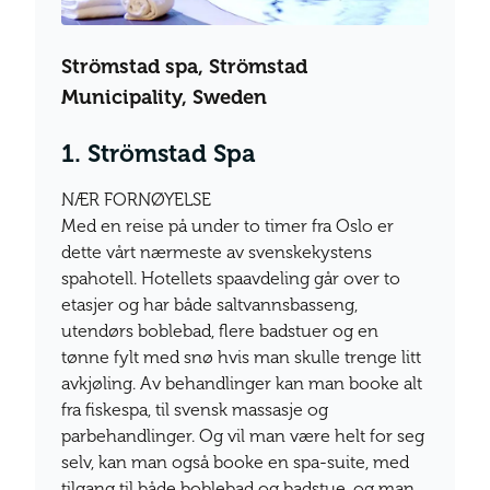
Strömstad spa, Strömstad
Municipality, Sweden
1. Strömstad Spa
NÆR FORNØYELSE
Med en reise på under to timer fra Oslo er
dette vårt nærmeste av svenskekystens
spahotell. Hotellets spaavdeling går over to
etasjer og har både saltvannsbasseng,
utendørs boblebad, flere badstuer og en
tønne fylt med snø hvis man skulle trenge litt
avkjøling. Av behandlinger kan man booke alt
fra fiskespa, til svensk massasje og
parbehandlinger. Og vil man være helt for seg
selv, kan man også booke en spa-suite, med
tilgang til både boblebad og badstue, og man