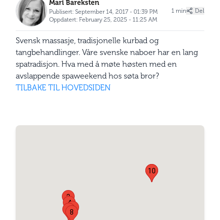
Mari Bareksten
1 min
Del
Publisert: September 14, 2017 - 01:39 PM
Oppdatert: February 25, 2025 - 11:25 AM
Svensk massasje, tradisjonelle kurbad og
tangbehandlinger. Våre svenske naboer har en lang
spatradisjon. Hva med å møte høsten med en
avslappende spaweekend hos søta bror?
TILBAKE TIL HOVEDSIDEN
10
1
2
4
9
3
8