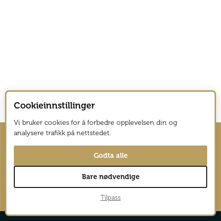
Cookieinnstillinger
Vi bruker cookies for å forbedre opplevelsen din og
analysere trafikk på nettstedet.
Hold deg oppdatert med nyhetsbrev
Godta alle
fra Vagabond Reiselyst
Bare nødvendige
→
Tilpass