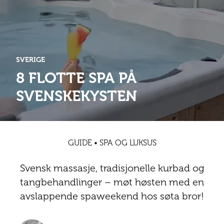
Abonnementsfordeler
Abonnementsfordeler
Nyheter
Safari
Kontakt
Kultur
Sol og bad
Sør-Amerika
Våre vilkår og personvernpolicy
Digitalutgaver
Mat og drikke
Presse
SVERIGE
Spa og luksus
Storby
Natur
Annonsere
8 FLOTTE SPA PÅ
Nyheter
SVENSKEKYSTEN
Kontakt
Trender
Vinter
Safari
Sol og bad
GUIDE • SPA OG LUKSUS
Spa og luksus
Svensk massasje, tradisjonelle kurbad og
Storby
tangbehandlinger – møt høsten med en
avslappende spaweekend hos søta bror!
Trender
Vinter