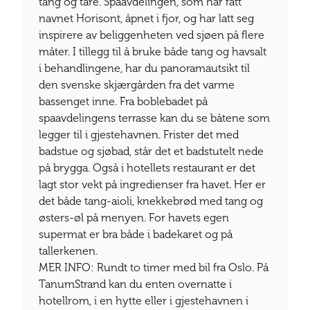
tang og tare. Spaavdelingen, som har fått
navnet Horisont, åpnet i fjor, og har latt seg
inspirere av beliggenheten ved sjøen på flere
måter. I tillegg til å bruke både tang og havsalt
i behandlingene, har du panoramautsikt til
den svenske skjærgården fra det varme
bassenget inne. Fra boblebadet på
spaavdelingens terrasse kan du se båtene som
legger til i gjestehavnen. Frister det med
badstue og sjøbad, står det et badstutelt nede
på brygga. Også i hotellets restaurant er det
lagt stor vekt på ingredienser fra havet. Her er
det både tang-aioli, knekkebrød med tang og
østers-øl på menyen. For havets egen
supermat er bra både i badekaret og på
tallerkenen.
MER INFO: Rundt to timer med bil fra Oslo. På
TanumStrand kan du enten overnatte i
hotellrom, i en hytte eller i gjestehavnen i