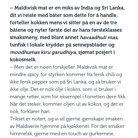
– Maldivisk mat er en miks av India og Sri Lanka,
dit vi reiste med båter som dette for å handle,
forteller kokken mens vi sitter på en av de tre
båtene og nyter første del av hans førsteklasses
smaksmeny, med blant annet
havaadhuli mas
,
tunfisk i lokale krydder på sennepsblader og
moodhumas kiru garudhiya
, sjømat posjert i
kokosmelk.
– Men det er noen forskjeller. Maldivisk mat er
mindre spicy, for styrken kommer fra fersk chili og
ikke fersk pepper som på Sri Lanka, og så bruker vi
ikke olje. Det er nok olje i kokos, som vi bruker i
mange retter, som for eksempel i forretten dere fikk.
Når det steker, kommer oljen ut av kokos, og det er
nok, forklarer han.
Trikset er notert, og vi vil gjerne gjenskape smaken
av Maldivene hjemme på kjøkkenet. For det smaker
himmelsk, gjerne med en touch av gurkemeie,