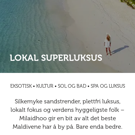
Abonnementsfordeler
Abonnementsfordeler
Nyheter
Safari
Kontakt
Kultur
Sol og bad
Sør-Amerika
Våre vilkår og personvernpolicy
Digitalutgaver
Mat og drikke
Presse
Spa og luksus
Storby
Natur
Annonsere
Nyheter
LOKAL SUPERLUKSUS
Kontakt
Trender
Vinter
Safari
Sol og bad
EKSOTISK • KULTUR • SOL OG BAD • SPA OG LUKSUS
Spa og luksus
Silkemyke sandstrender, plettfri luksus,
Storby
lokalt fokus og verdens hyggeligste folk –
Milaidhoo gir en bit av alt det beste
Trender
Maldivene har å by på. Bare enda bedre.
Vinter