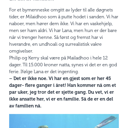
For et bymenneske omgitt av lyder til alle døgnets
tider, er Milaidhoo som å putte hodet i sanden. Vi har
naboer, men hører dem ikke. Vi har en vaskehjelp,
men ser ham aldri. Vi har Lana, men hun er der bare
når vi trenger henne. Så først og fremst har vi
hverandre, en undhoali og surrealistisk vakre
omgivelser.
Philip og Kerry skal være på Mailadhoo i hele 12
dager. Til 15.000 kroner natta, synes vi det er en god
ferie. Ifølge Lana er det ingenting.
– Det er ikke noe. Vi har en gjest som er her 45
dager- flere ganger i året! Han kommer nå om et
par uker, jeg tror det er sjette gang. Du vet, vi er
ikke ansatte her, vi er en familie. Så de er en del
av familien nå.