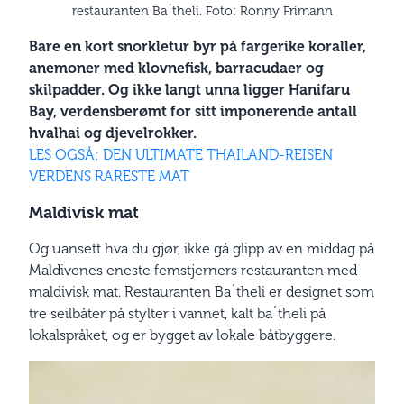
restauranten Ba´theli. Foto: Ronny Frimann
Bare en kort snorkletur byr på fargerike koraller,
anemoner med klovnefisk, barracudaer og
skilpadder. Og ikke langt unna ligger Hanifaru
Bay, verdensberømt for sitt imponerende antall
hvalhai og djevelrokker.
LES OGSÅ: DEN ULTIMATE THAILAND-REISEN
VERDENS RARESTE MAT
Maldivisk mat
Og uansett hva du gjør, ikke gå glipp av en middag på
Maldivenes eneste femstjerners restauranten med
maldivisk mat. Restauranten Ba´theli er designet som
tre seilbåter på stylter i vannet, kalt ba´theli på
lokalspråket, og er bygget av lokale båtbyggere.