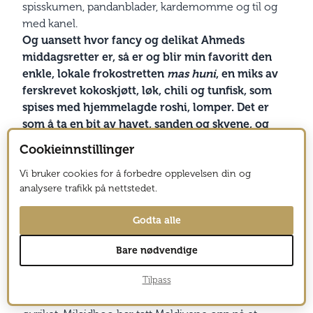
spisskumen, pandanblader, kardemomme og til og
med kanel.
Og uansett hvor fancy og delikat Ahmeds
middagsretter er, så er og blir min favoritt den
enkle, lokale frokostretten
mas huni
, en miks av
ferskrevet kokoskjøtt, løk, chili og tunfisk, som
spises med hjemmelagde roshi, lomper. Det er
som å ta en bit av havet, sanden og skyene, og
smelter som solen på tunga.
Cookieinnstillinger
LES OGSÅ: VERDENS BESTE REISEMÅL 2019
Vi bruker cookies for å forbedre opplevelsen din og
Back to basic
analysere trafikk på nettstedet.
Skjønnhet kommer fra innsiden, uansett hvor vakker
Godta alle
du er på utsiden. Milaidhoo har den beste designen,
de fineste strendene, nydelig lokalmat og perfekt
Bare nødvendige
beliggenhet, men ville ikke være noe uten folkets
varme og gjestfrihet. De minner oss om hvorfor vi
Tilpass
alle i utgangspunktet ble forelsket i dette unike