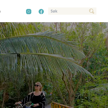
n
cy
aver
Kultur
Sør-Amerika
Presse
Mat og drikke
Annonsere
Natur
Trender
Vinter