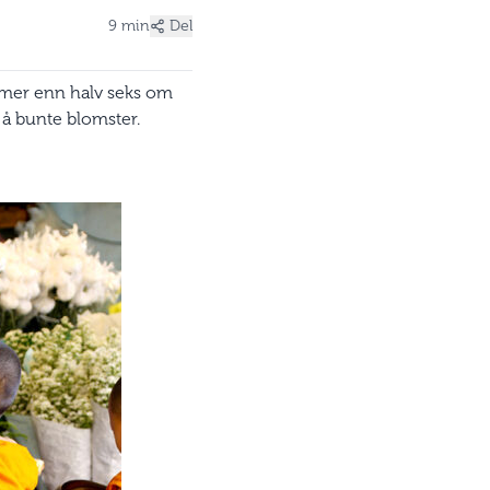
9 min
Del
ke mer enn halv seks om
 å bunte blomster.