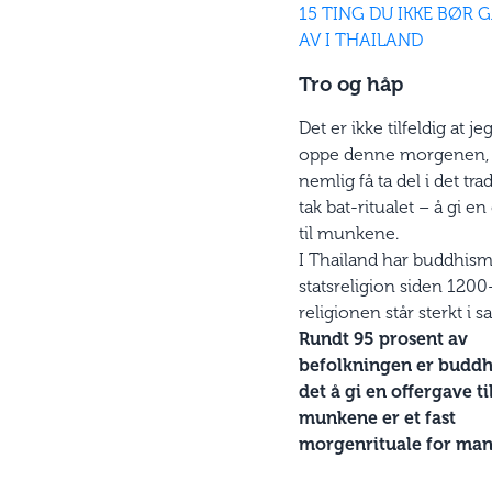
15 TING DU IKKE BØR G
AV I THAILAND
Tro og håp
Det er ikke tilfeldig at jeg
oppe denne morgenen, j
nemlig få ta del i det tra
tak bat-ritualet – å gi e
til munkene.
I Thailand har buddhis
statsreligion siden 1200-
religionen står sterkt i 
Rundt 95 prosent av
befolkningen er buddhi
det å gi en offergave ti
munkene er et fast
morgenrituale for man