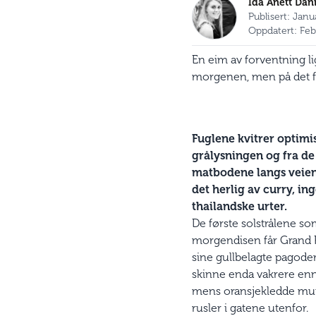
Ida Anett Dan
Publisert: Jan
Oppdatert: Feb
En eim av forventning li
morgenen, men på det fa
Fuglene kvitrer optimis
grålysningen og fra d
matbodene langs veien
det herlig av curry, in
thailandske urter.
De første solstrålene so
morgendisen får Grand 
sine gullbelagte pagoder 
skinne enda vakrere enn 
mens oransjekledde mu
rusler i gatene utenfor.