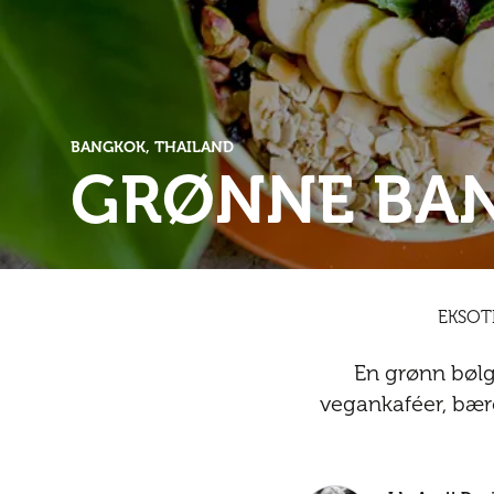
BANGKOK, THAILAND
GRØNNE BA
EKSOTI
En grønn bølg
vegankaféer, bære