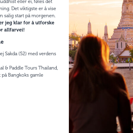
hist eller ei, føles det
ing. Det viktigste er å vise
t en salig start på morgenen.
 jeg klar for å utforske
 allfarvei!
ne
dej Sakda (52) med verdens
al & Paddle Tours Thailand,
tt på Bangkoks gamle