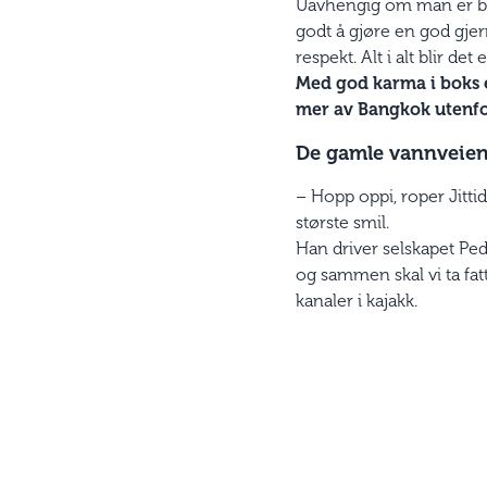
Uavhengig om man er budd
godt å gjøre en god gjern
respekt. Alt i alt blir de
Med god karma i boks er
mer av Bangkok utenfor
De gamle vannveie
– Hopp oppi, roper Jitti
største smil.
Han driver selskapet Ped
og sammen skal vi ta fa
kanaler i kajakk.