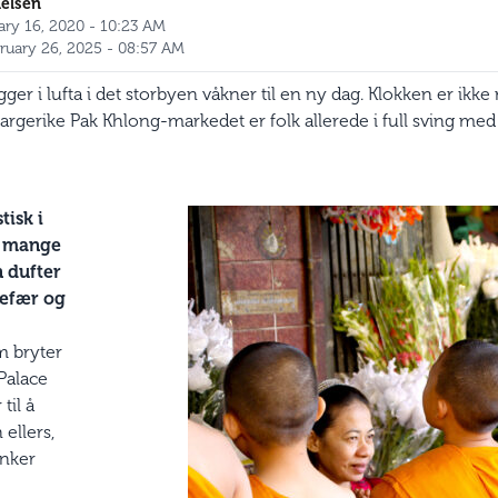
ielsen
uary 16, 2020 - 10:23 AM
ruary 26, 2025 - 08:57 AM
gger i lufta i det storbyen våkner til en ny dag. Klokken er ik
rgerike Pak Khlong-markedet er folk allerede i full sving med
tisk i
e mange
 dufter
gefær og
m bryter
Palace
til å
ellers,
nker