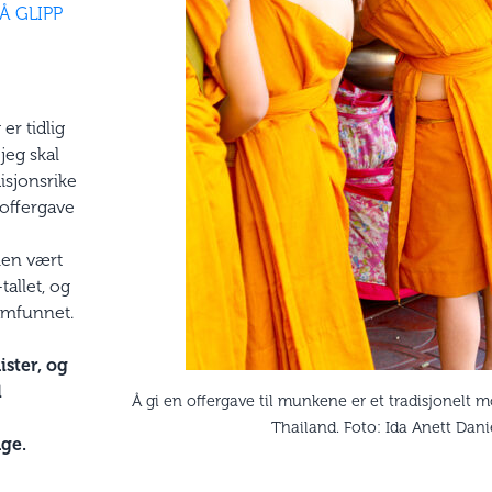
Å GLIPP
 er tidlig
eg skal
disjonsrike
n offergave
men vært
tallet, og
samfunnet.
ster, og
l
Å gi en offergave til munkene er et tradisjonelt 
Thailand. Foto: Ida Anett Dani
ge.