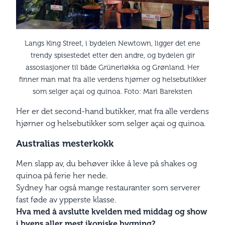
Langs King Street, i bydelen Newtown, ligger det ene
trendy spisestedet etter den andre, og bydelen gir
assosiasjoner til både Grünerløkka og Grønland. Her
finner man mat fra alle verdens hjørner og helsebutikker
som selger açai og quinoa. Foto: Mari Bareksten
Her er det second-hand butikker, mat fra alle verdens
hjørner og helsebutikker som selger açai og quinoa.
Australias mesterkokk
Men slapp av, du behøver ikke å leve på shakes og
quinoa på ferie her nede.
Sydney har også mange restauranter som serverer
fast føde av ypperste klasse.
Hva med å avslutte kvelden med middag og show
i byens aller mest ikoniske bygning?