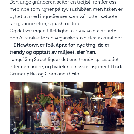
Den unge gründeren setter en trefjøl fremfor oss
med noe som ligner på syv sushibiter, men fisken er
byttet ut med ingredienser som valnøtter, søtpotet,
tang, vannmelon, squash og tofu.
Og det var ingen tilfeldighet at Guy valgte å starte
opp Australias første veganske sushisted akkurat her.
– I Newtown er folk åpne for nye ting, de er
trendy og opptatt av miljøet, sier han.
Langs King Street ligger det ene trendy spisestedet
etter den andre, og bydelen gir assosiasjoner til både
Grünerløkka og Grønland i Oslo.