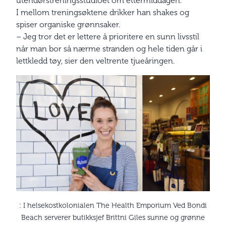
utendørstreningsstudioet om ettermiddagen.
I mellom treningsøktene drikker han shakes og
spiser organiske grønnsaker.
– Jeg tror det er lettere å prioritere en sunn livsstil
når man bor så nærme stranden og hele tiden går i
lettkledd tøy, sier den veltrente tjueåringen.
: I helsekostkolonialen The Health Emporium Ved Bondi
Beach serverer butikksjef Brittni Giles sunne og grønne