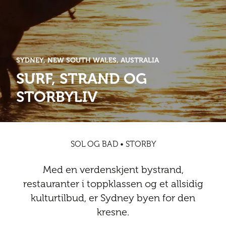
Abonnementsfordeler
Abonnementsfordeler
Nyheter
Safari
Kontakt
Kultur
Sol og bad
Sør-Amerika
Våre vilkår og personvernpolicy
Digitalutgaver
Mat og drikke
Presse
SYDNEY, NEW SOUTH WALES, AUSTRALIA
Spa og luksus
Storby
Natur
Annonsere
SURF, STRAND OG
Nyheter
STORBYLIV
Kontakt
Trender
Vinter
Safari
Sol og bad
SOL OG BAD • STORBY
Spa og luksus
Med en verdenskjent bystrand,
Storby
restauranter i toppklassen og et allsidig
kulturtilbud, er Sydney byen for den
Trender
kresne.
Vinter