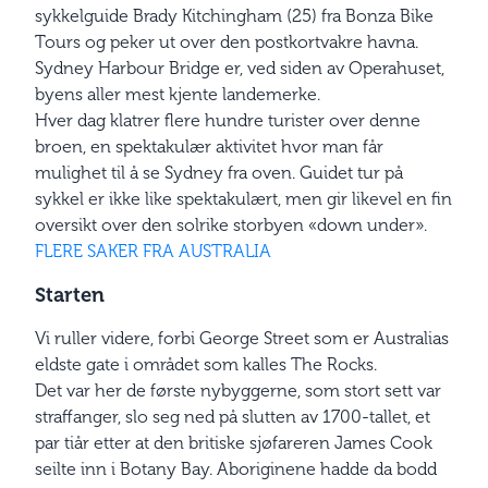
sykkelguide Brady Kitchingham (25) fra Bonza Bike
Tours og peker ut over den postkortvakre havna.
Sydney Harbour Bridge er, ved siden av Operahuset,
byens aller mest kjente landemerke.
Hver dag klatrer flere hundre turister over denne
broen, en spektakulær aktivitet hvor man får
mulighet til å se Sydney fra oven. Guidet tur på
sykkel er ikke like spektakulært, men gir likevel en fin
oversikt over den solrike storbyen «down under».
FLERE SAKER FRA AUSTRALIA
Starten
Vi ruller videre, forbi George Street som er Australias
eldste gate i området som kalles The Rocks.
Det var her de første nybyggerne, som stort sett var
straffanger, slo seg ned på slutten av 1700-tallet, et
par tiår etter at den britiske sjøfareren James Cook
seilte inn i Botany Bay. Aboriginene hadde da bodd