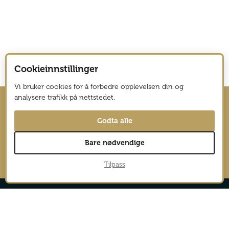
Cookieinnstillinger
Vi bruker cookies for å forbedre opplevelsen din og
analysere trafikk på nettstedet.
Hold deg oppdatert med nyhetsbrev
Godta alle
fra Vagabond Reiselyst
Bare nødvendige
→
Tilpass
Reportasjer
Aktiv
Nyheter