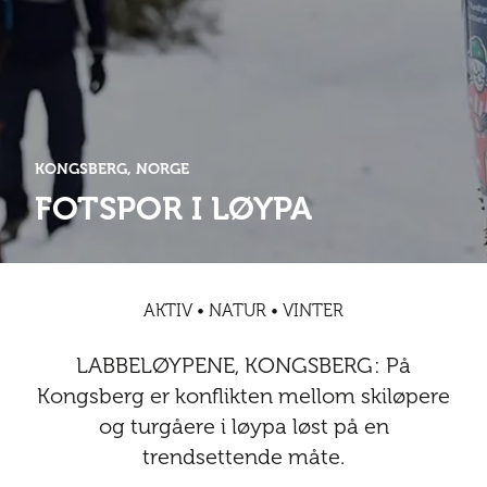
Abonnementsfordeler
Abonnementsfordeler
Nyheter
Safari
Kontakt
Kultur
Sol og bad
Sør-Amerika
Våre vilkår og personvernpolicy
Digitalutgaver
Mat og drikke
Presse
Spa og luksus
Storby
Natur
Annonsere
KONGSBERG, NORGE
Nyheter
FOTSPOR I LØYPA
Kontakt
Trender
Vinter
Safari
Sol og bad
AKTIV • NATUR • VINTER
Spa og luksus
LABBELØYPENE, KONGSBERG: På
Storby
Kongsberg er konflikten mellom skiløpere
og turgåere i løypa løst på en
Trender
trendsettende måte.
Vinter