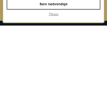
Bare nødvendige
→
Tilpass
Reportasjer
Aktiv
Nyheter
Cruise
Safari
Eksotisk
Sol og bad
Forbruker
Spa og luksus
Guide
Storby
Hotelltest
Trender
Kultur
Vinter
Mat og drikke
Natur
Reisemål