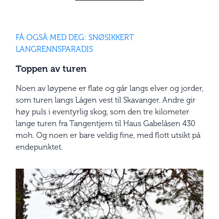
FÅ OGSÅ MED DEG: SNØSIKKERT
LANGRENNSPARADIS
Toppen av turen
Noen av løypene er flate og går langs elver og jorder,
som turen langs Lågen vest til Skavanger. Andre gir
høy puls i eventyrlig skog, som den tre kilometer
lange turen fra Tangentjern til Haus Gabel­åsen 430
moh. Og noen er bare veldig fine, med flott utsikt på
endepunktet.