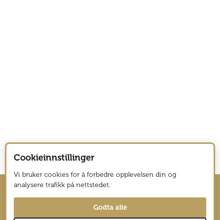
Cookieinnstillinger
Vi bruker cookies for å forbedre opplevelsen din og
analysere trafikk på nettstedet.
Hold deg oppdatert med nyhetsbrev
Godta alle
fra Vagabond Reiselyst