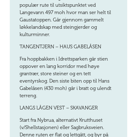
populær rute til utsikts­punktet ved
Langevann 497 moh hvor man ser helt til
Gausta­toppen. Går gjennom gammelt
løkke­landskap med steingjerder og
kulturminner.
TANGENTJERN – HAUS GABELÅSEN
Fra hopp­bakken i Idrettsparken går stien
oppover en lang korridor med høye
grantrær, store steiner og en tett
eventyrskog. Den siste biten opp til Hans
Gabelåsen (430 moh) går i bratt og ulendt
terreng.
LANGS LÅGEN VEST – SKAVANGER
Start fra Nybrua, alternativt Krutthuset
(v/Shellstasjonen) eller Sagbruksveien.
Denne ruten er flat og lettgått, og byr på