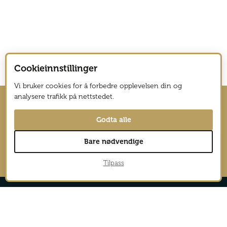
Cookieinnstillinger
Vi bruker cookies for å forbedre opplevelsen din og
analysere trafikk på nettstedet.
Hold deg oppdatert med nyhetsbrev
Godta alle
fra Vagabond Reiselyst
Bare nødvendige
→
Tilpass
Reportasjer
Aktiv
Nyheter