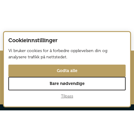
Cookieinnstillinger
Vi bruker cookies for å forbedre opplevelsen din og
analysere trafikk på nettstedet.
Hold deg oppdatert med nyhetsbrev
Godta alle
fra Vagabond Reiselyst
Bare nødvendige
→
Tilpass
Reportasjer
Aktiv
Nyheter