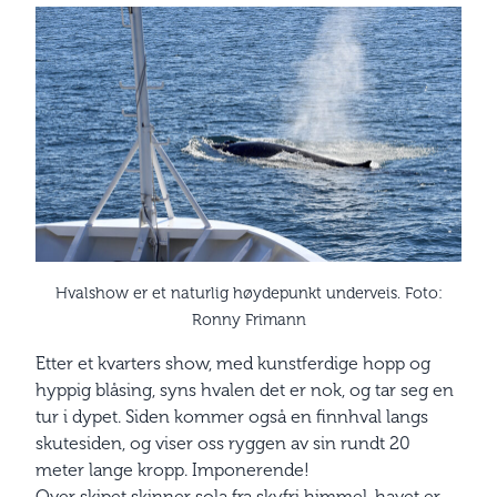
Hvalshow er et naturlig høydepunkt underveis. Foto:
Ronny Frimann
Etter et kvarters show, med kunstferdige hopp og
hyppig blåsing, syns hvalen det er nok, og tar seg en
tur i dypet. Siden kommer også en finnhval langs
skutesiden, og viser oss ryggen av sin rundt 20
meter lange kropp. Imponerende!
Over skipet skinner sola fra skyfri himmel, havet er