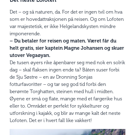
Det neste Lofoten
Det – og så naturen, da. For det er ingen tvil om hva
som er hovedattraksjonen på reisen. Og om Lofoten
var majestetisk, er ikke Helgelandskysten mindre
imponerende.
– Du betaler for reisen og maten. Været får du
helt gratis, sier kaptein Magne Johansen og skuer
utover Vegaøyan.
De tusen øyers rike åpenbarer seg med nok en solrik
dag – skal flaksen ingen ende ta? Båten suser forbi
de Sju Søstre – en av Dronning Sonjas
fotturfavoritter – og tar seg god tid forbi den
berømte Torghatten, steinen med hull i midten.
Øyene er små og flate, mange med et fargerike hus
eller to. Området er perfekt for sykkelturer og
utforskning i kajakk, og blir av mange kalt det neste
Lofoten. Det er i hvert fall like vakkert!