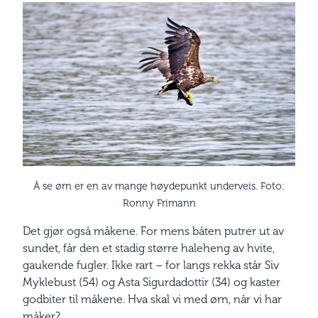
Å se ørn er en av mange høydepunkt underveis. Foto:
Ronny Frimann
Det gjør også måkene. For mens båten putrer ut av
sundet, får den et stadig større haleheng av hvite,
gaukende fugler. Ikke rart – for langs rekka står Siv
Myklebust (54) og Asta Sigurdadottir (34) og kaster
godbiter til måkene. Hva skal vi med ørn, når vi har
måker?