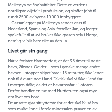
Melkeøya og Snøhvitfeltet. Dette er verdens
nordligste oljefelt i produksjon, og skaffer jobb til
rundt 2500 av byens 10.000 innbyggere.
– Gassanlegget på Melkeøya sender gass til
Nederland, Spania og Asia, forteller Jan, og legger
spøkefullt til at «vi bruker ikke gassen selv i Norge,
nemlig, vi blir bare rike av den…».
Livet går sin gang
Når vi forlater Hammerfest, er det 3,5 timer til neste
havn, Øksnes. Og der – som i ganske mange andre
havner – stopper skipet bare i 15 minutter, ikke lenge
nok til å gjøre noe i land. Faktisk skal vi ikke i land før
i morgen tidlig, da det er havørnsafari i Lofoten.
Derfor handler en tur med Hurtigruten også mye
om livet om bord.
De ansatte gjør sitt ytterste for at det skal bli så bra
som mulig. Inne i forelesningssalen prøver en av