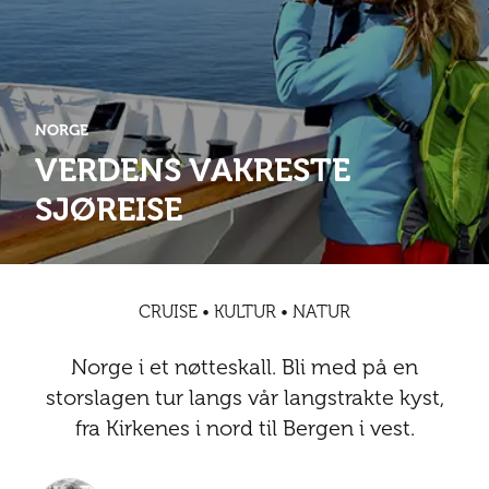
Abonnementsfordeler
Abonnementsfordeler
Nyheter
Safari
Kontakt
Kultur
Sol og bad
Sør-Amerika
Våre vilkår og personvernpolicy
Digitalutgaver
Mat og drikke
Presse
NORGE
Spa og luksus
Storby
Natur
Annonsere
VERDENS VAKRESTE
Nyheter
SJØREISE
Kontakt
Trender
Vinter
Safari
Sol og bad
CRUISE • KULTUR • NATUR
Spa og luksus
Norge i et nøtteskall. Bli med på en
Storby
storslagen tur langs vår langstrakte kyst,
fra Kirkenes i nord til Bergen i vest.
Trender
Vinter