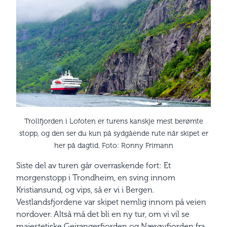
Trollfjorden i Lofoten er turens kanskje mest berømte
stopp, og den ser du kun på sydgående rute når skipet er
her på dagtid. Foto: Ronny Frimann
Siste del av turen går overraskende fort: Et
morgenstopp i Trondheim, en sving innom
Kristiansund, og vips, så er vi i Bergen.
Vestlandsfjordene var skipet nemlig innom på veien
nordover. Altså må det bli en ny tur, om vi vil se
majestetiske Geirangerfjorden og Nærøyfjorden fra