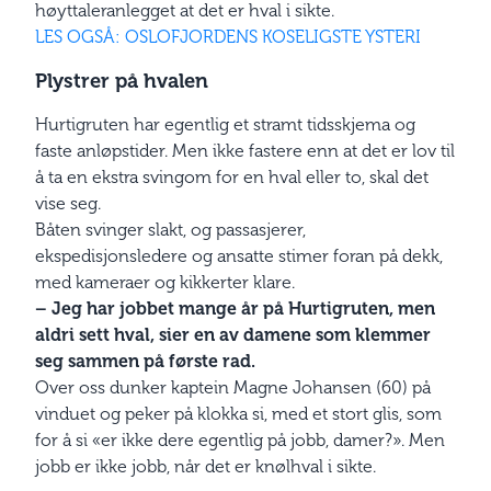
høyttaleranlegget at det er hval i sikte.
LES OGSÅ: OSLOFJORDENS KOSELIGSTE YSTERI
Plystrer på hvalen
Hurtigruten har egentlig et stramt tidsskjema og
faste anløpstider. Men ikke fastere enn at det er lov til
å ta en ekstra svingom for en hval eller to, skal det
vise seg.
Båten svinger slakt, og passasjerer,
ekspedisjonsledere og ansatte stimer foran på dekk,
med kameraer og kikkerter klare.
– Jeg har jobbet mange år på Hurtigruten, men
aldri sett hval, sier en av damene som klemmer
seg sammen på første rad.
Over oss dunker kaptein Magne Johansen (60) på
vinduet og peker på klokka si, med et stort glis, som
for å si «er ikke dere egentlig på jobb, damer?». Men
jobb er ikke jobb, når det er knølhval i sikte.