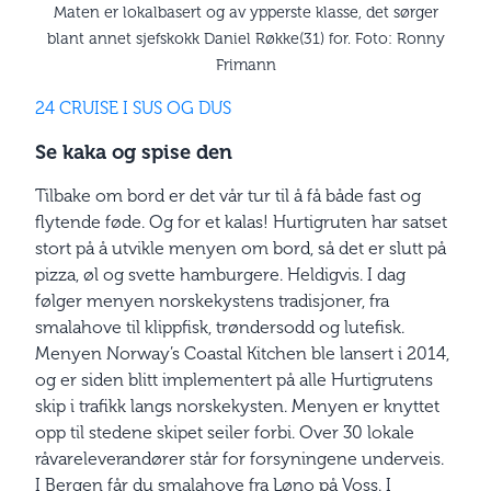
Maten er lokalbasert og av ypperste klasse, det sørger
blant annet sjefskokk Daniel Røkke(31) for. Foto: Ronny
Frimann
24 CRUISE I SUS OG DUS
Se kaka og spise den
Tilbake om bord er det vår tur til å få både fast og
flytende føde. Og for et kalas! Hurtigruten har satset
stort på å utvikle menyen om bord, så det er slutt på
pizza, øl og svette hamburgere. Heldigvis. I dag
følger menyen norskekystens tradisjoner, fra
smalahove til klippfisk, trøndersodd og lutefisk.
Menyen Norway’s Coastal Kitchen ble lansert i 2014,
og er siden blitt implementert på alle Hurtigrutens
skip i trafikk langs norskekysten. Menyen er knyttet
opp til stedene skipet seiler forbi. Over 30 lokale
råvareleverandører står for forsyningene underveis.
I Bergen får du smalahove fra Løno på Voss. I