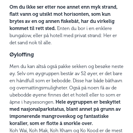
Om du ikke ser etter noe annet enn myk strand,
flatt vann og utsikt mot horisonten, som kun
brytes av en og annen fiskebåt, har du virkelig
kommet til rett sted.
Enten du bor i en enklere
bungalow, eller på hotell med privat strand: Her er
det sand nok til alle.
Øyloffing
Men du kan altså også pakke sekken og besøke neste
øy. Selv om øygruppen består av 52 øyer, er det bare
en håndfull som er bebodde. Disse har både båthavn
og overnattingsmuligheter. Også på noen få av de
ubebodde øyene finnes det et hotell eller to som er
åpne i høysesongen.
Hele øygruppen er beskyttet
med nasjonalparkstatus, blant annet på grunn av
imponerende mangroveskog og fantastiske
koraller, som er flotte å snorkle over.
Koh Wai, Koh Mak, Koh Kham og Ko Kood er de mest