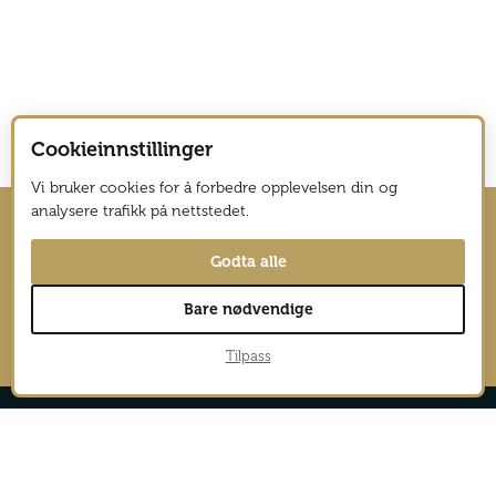
Cookieinnstillinger
Vi bruker cookies for å forbedre opplevelsen din og
analysere trafikk på nettstedet.
Hold deg oppdatert med nyhetsbrev
Godta alle
fra Vagabond Reiselyst
Bare nødvendige
→
Tilpass
Reportasjer
Aktiv
Nyheter