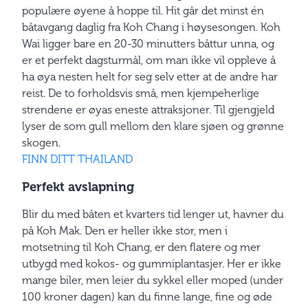
populære øyene å hoppe til. Hit går det minst én
båtavgang daglig fra Koh Chang i høysesongen. Koh
Wai ligger bare en 20-30 minutters båttur unna, og
er et perfekt dagsturmål, om man ikke vil oppleve å
ha øya nesten helt for seg selv etter at de andre har
reist. De to forholdsvis små, men kjempeherlige
strendene er øyas eneste attraksjoner. Til gjengjeld
lyser de som gull mellom den klare sjøen og grønne
skogen.
FINN DITT THAILAND
Perfekt avslapning
Blir du med båten et kvarters tid lenger ut, havner du
på Koh Mak. Den er heller ikke stor, men i
motsetning til Koh Chang, er den flatere og mer
utbygd med kokos- og gummiplantasjer. Her er ikke
mange biler, men leier du sykkel eller moped (under
100 kroner dagen) kan du finne lange, fine og øde