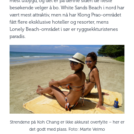
mest utbygd, og det er på denne siden de fleste
besøkende velger å bo. White Sands Beach i nord har
vært mest attraktiv, men nå har Klong Prao-området
fått flere eksklusive hoteller og resorter, mens
Lonely Beach-området i sør er ryggsekkturistenes
paradis.
Strendene på Koh Chang er ikke akkurat overfylte – her er
det godt med plass. Foto: Marte Veimo