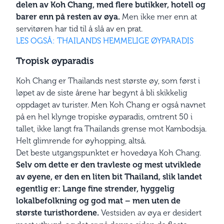
delen av Koh Chang, med flere butikker, hotell og
barer enn på resten av øya.
Men ikke mer enn at
servitøren har tid til å slå av en prat.
LES OGSÅ: THAILANDS HEMMELIGE ØYPARADIS
Tropisk øyparadis
Koh Chang er Thailands nest største øy, som først i
løpet av de siste årene har begynt å bli skikkelig
oppdaget av turister. Men Koh Chang er også navnet
på en hel klynge tropiske øyparadis, omtrent 50 i
tallet, ikke langt fra Thailands grense mot Kambodsja.
Helt glimrende for øyhopping, altså.
Det beste utgangspunktet er hovedøya Koh Chang.
Selv om dette er den travleste og mest utviklede
av øyene, er den en liten bit Thailand, slik landet
egentlig er: Lange fine strender, hyggelig
lokalbefolkning og god mat – men uten de
største turisthordene.
Vestsiden av øya er desidert