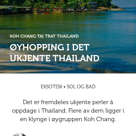
Abonnementsfordeler
Abonnementsfordeler
Nyheter
Safari
Kontakt
Kultur
Sol og bad
Sør-Amerika
Våre vilkår og personvernpolicy
Digitalutgaver
Mat og drikke
Presse
KOH CHANG TAI TRAT THAILAND
Spa og luksus
Storby
Natur
Annonsere
ØYHOPPING I DET
Nyheter
UKJENTE THAILAND
Kontakt
Trender
Vinter
Safari
Sol og bad
EKSOTISK • SOL OG BAD
Spa og luksus
Det er fremdeles ukjente perler å
Storby
oppdage i Thailand. Flere av dem ligger i
en klynge i øygruppen Koh Chang.
Trender
Vinter