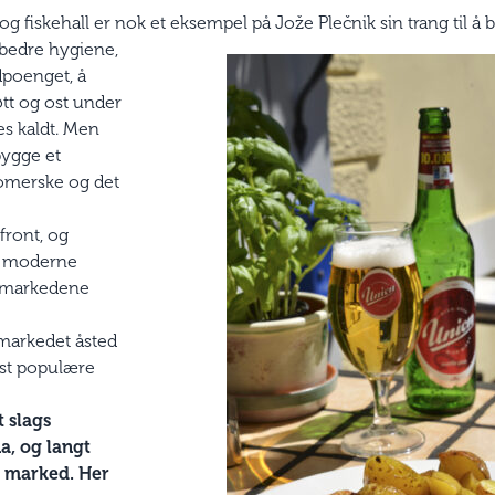
 fiskehall er nok et eksempel på Jože Plečnik sin trang til å
rbedre hygiene,
dpoenget, å
jøtt og ost under
es kaldt. Men
bygge et
omerske og det
front, og
n moderne
e markedene
markedet åsted
est populære
t slags
a, og langt
t marked. Her