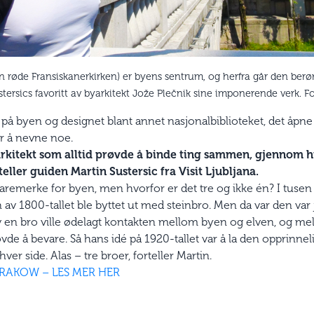
n røde Fransiskanerkirken) er byens sentrum, og herfra går den berø
tersics favoritt av byarkitekt Jože Plečnik sine imponerende verk. F
l på byen og designet blant annet nasjonalbiblioteket, det åp
or å nevne noe.
rkitekt som alltid prøvde å binde ting sammen, gjennom hist
ller guiden Martin Sustersic fra Visit Ljubljana.
varemerke for byen, men hvorfor er det tre og ikke én? I tusen 
av 1800-tallet ble byttet ut med steinbro. Men da var den var jo 
av en bro ville ødelagt kontakten mellom byen og elven, og me
vde å bevare. Så hans idé på 1920-tallet var å la den opprinne
ver side. Alas – tre broer, forteller Martin.
RAKOW – LES MER HER