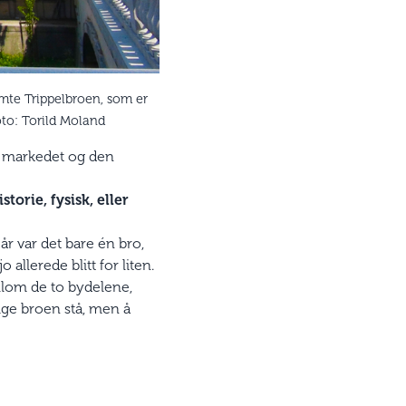
mte Trippelbroen, som er
oto: Torild Moland
ne markedet og den
orie, fysisk, eller
år var det bare én bro,
allerede blitt for liten.
llom de to bydelene,
lige broen stå, men å