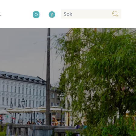
n
cy
aver
Kultur
Sør-Amerika
Presse
Mat og drikke
Annonsere
Natur
Trender
Vinter