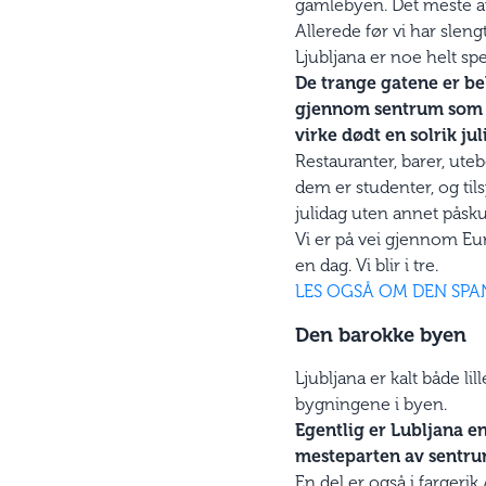
gamlebyen. Det meste av 
Allerede før vi har sleng
Ljubljana er noe helt spe
De trange gatene er be
gjennom sentrum som en
virke dødt en solrik jul
Restauranter, barer, ute
dem er studenter, og ti
julidag uten annet påsku
Vi er på vei gjennom Euro
en dag. Vi blir i tre.
LES OGSÅ OM DEN SPA
Den barokke byen
Ljubljana er kalt både li
bygningene i byen.
Egentlig er Lubljana e
mesteparten av sentrum
En del er også i fargerik