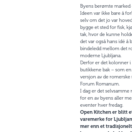
Byens berømte marked og
Ideen var ikke bare å fo
selv om det jo var hove
bygge et sted for fisk, k
tak, hvor de kunne hold
det var også hans idé å 
bindeledd mellom det r
moderne Ljubljana.
Derfor er det kolonner i 
butikkene bak – som e
versjon av de romersk
Forum Romanum.
I dag er det selvsamme 
for en av byens aller m
eventer hver fredag.
Open Kitchen er blitt e
varemerke for Ljubljan
mer enn et tradisjonel