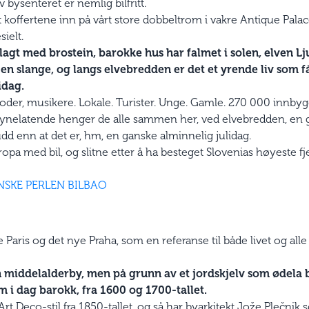
bysenteret er nemlig bilfritt.
t koffertene inn på vårt store dobbeltrom i vakre Antique Palace
sielt.
lagt med brostein, barokke hus har falmet i solen, elven Lj
 slange, og langs elvebredden er det et yrende liv som få
idag.
boder, musikere. Lokale. Turister. Unge. Gamle. 270 000 innby
lsynelatende henger de alle sammen her, ved elvebredden, en 
dd enn at det er, hm, en ganske alminnelig julidag.
pa med bil, og slitne etter å ha besteget Slovenias høyeste fjell
NSKE PERLEN BILBAO
lle Paris og det nye Praha, som en referanse til både livet og all
n middelalderby, men på grunn av et jordskjelv som ødela b
 i dag barokk, fra 1600 og 1700-tallet.
 Art Deco-stil fra 1850-tallet, og så har byarkitekt Jože Plečnik 