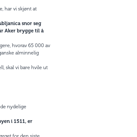
, har vi skjønt at
ubljanica snor seg
r Aker brygge til å
ggere, hvorav 65 000 av
ganske alminnelig
, skal vi bare hvile ut
e de nydelige
yen i 1511, er
sørget for den siste