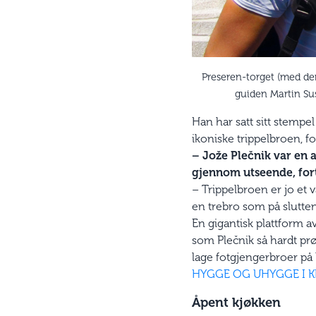
Preseren-torget (med de
guiden Martin Sus
Han har satt sitt stempe
ikoniske trippelbroen, f
– Jože Plečnik var en a
gjennom utseende, forte
– Trippelbroen er jo et 
en trebro som på slutten 
En gigantisk plattform 
som Plečnik så hardt prø
lage fotgjengerbroer på h
HYGGE OG UHYGGE I K
Åpent kjøkken