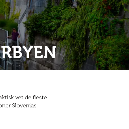
ORBYEN
aktisk vet de fleste
roner Slovenias