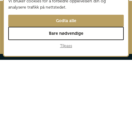
Vi bruker cookies for å forbedre opplevelsen din og
analysere trafikk på nettstedet.
Hold deg oppdatert med nyhetsbrev
Godta alle
fra Vagabond Reiselyst
Bare nødvendige
→
Tilpass
Reportasjer
Aktiv
Nyheter
Cruise
Safari
Eksotisk
Sol og bad
Forbruker
Spa og luksus
Guide
Storby
Hotelltest
Trender
Kultur
Vinter
Mat og drikke
Natur